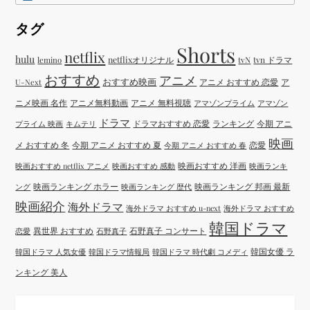
タグ
Shorts
netflix
hulu
netflixオリジナル
tvN
tvn ドラマ
lemino
おすすめ
アニメ
おすすめ映画
アニメ おすすめ 恋愛
ア
U-Next
ニメ映画 名作
アニメ無料動画
アニメ 無料視聴
アマゾンプライム
アマゾン
ドラマ
ドラマおすすめ 恋愛
ランキング
今期 アニ
プライム 映画
キムテリ
映画
メ おすすめ 冬
今期 アニメ おすすめ 夏
恋愛
今期 アニメ おすすめ 春
映画おすすめ 洋画
映画おすすめ netflix アニメ
映画おすすめ 感動
映画ランキ
映画ランキング ホラー
映画ランキング 邦画 最新
ング
映画ランキング 歴代
映画紹介
海外ドラマ
海外ドラマ おすすめ u-next
海外ドラマ おすすめ
韓国ドラマ
異世界 おすすめ
石野真子 コンサート
恋愛
石野真子
韓国女優 ラ
韓国ドラマ 人気女優
韓国ドラマ情報局
韓国ドラマ 時代劇 コメディ
ンキング 美人