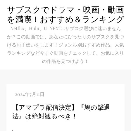
Skip
サブスクでドラマ・映画・動画
to
を満喫！おすすめ＆ランキング
content
Netflix、Hulu、U-NEXT…サブスク選びに迷いません
か？この動画では、あなたにぴったりのサブスクを見つ
けるお手伝いをします！ジャンル別おすすめ作品、人気
ランキングなど今すぐ動画をチェックして、お気に入り
の作品を見つけよう！
【アマプラ配信決定】『鳩の撃退
法』は絶対観るべき！