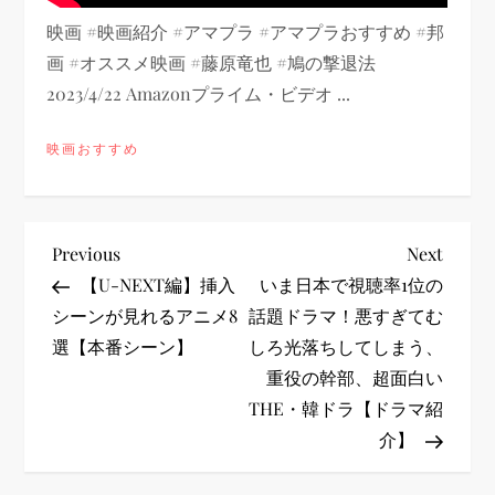
映画 #映画紹介 #アマプラ #アマプラおすすめ #邦
画 #オススメ映画 #藤原竜也 #鳩の撃退法
2023/4/22 Amazonプライム・ビデオ ...
映画おすすめ
投
Previous
Next
Previous
Next
Post
Post
【U-NEXT編】挿入
いま日本で視聴率1位の
稿
シーンが見れるアニメ8
話題ドラマ！悪すぎてむ
選【本番シーン】
しろ光落ちしてしまう、
ナ
重役の幹部、超面白い
ビ
THE・韓ドラ【ドラマ紹
介】
ゲ