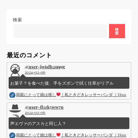
ー
シ
検索
検
ョ
索
ン
最近のコメント
@user-jw6dh2qq9g
2024-02-06
お菓子？を食べた後、手をズボンで拭く仕草がリアル
両親にとって娘は推し
｜私ときどきレッサーパンダ ｜Disney (
@user-fl1zk5ww7n
2024-02-06
声エヴァのアスカと同じ人？
両親にとって娘は推し
｜私ときどきレッサーパンダ ｜Disney (