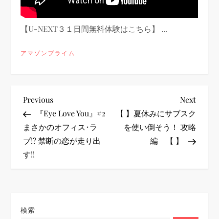
【U-NEXT３１日間無料体験はこちら】 ...
アマゾンプライム
投
Previous
Next
Previous
Next
Post
Post
『Eye Love You』#2
【 】夏休みにサブスク
稿
まさかのオフィス･ラ
を使い倒そう！ 攻略
ブ!? 禁断の恋が走り出
編 【 】
ナ
す!!
ビ
ゲ
検索
ー