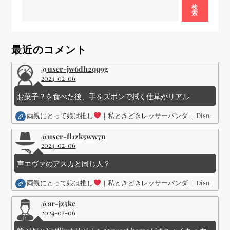
検
索
シ
ョ
最近のコメント
ン
@user-jw6dh2qq9g
2024-02-06
お菓子？を食べた後、手をズボンで拭く仕草がリアル
両親にとって娘は推し
｜私ときどきレッサーパンダ ｜Disney (
@user-fl1zk5ww7n
2024-02-06
声エヴァのアスカと同じ人？
両親にとって娘は推し
｜私ときどきレッサーパンダ ｜Disney (
@ar-jz5kc
2024-02-06