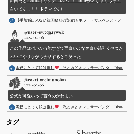
韓国だとNetflixオリジナルのsweet homeがめちゃくちゃ面
白いです...！！(ドラマです)
【手加減出来ない韓国映画6選Part3/ホラー・サスペンス・ノワ
@user-ew5qg2yw6k
2024-02-06
この作品はパパが有能すぎて面白いよな笑白い線引くやつき
れいにやりながら会話するとこ笑った
両親にとって娘は推し
｜私ときどきレッサーパンダ ｜Disney (
@rokettoreimunofan
2024-02-06
公式が可愛いって言うのかわよい
両親にとって娘は推し
｜私ときどきレッサーパンダ ｜Disney (
タグ
Shorts