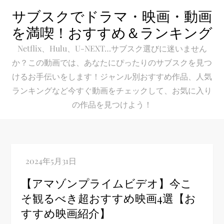
Skip
サブスクでドラマ・映画・動画
to
を満喫！おすすめ＆ランキング
content
Netflix、Hulu、U-NEXT…サブスク選びに迷いません
か？この動画では、あなたにぴったりのサブスクを見つ
けるお手伝いをします！ジャンル別おすすめ作品、人気
ランキングなど今すぐ動画をチェックして、お気に入り
の作品を見つけよう！
【アマゾンプライムビデオ】今こ
そ観るべき超おすすめ映画4選【お
すすめ映画紹介】