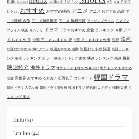
netflix
hulu
netflixオリジナル
tvN
tvn ドラマ
lemino
おすすめ
アニメ
おすすめ映画
アニメ おすすめ 恋愛
ア
U-Next
ニメ映画 名作
アニメ無料動画
アニメ 無料視聴
アマゾンプライム
アマゾン
ドラマ
ドラマおすすめ 恋愛
ランキング
今期 アニ
プライム 映画
キムテリ
映画
メ おすすめ 冬
今期 アニメ おすすめ 夏
恋愛
今期 アニメ おすすめ 春
映画おすすめ 洋画
映画おすすめ netflix アニメ
映画おすすめ 感動
映画ランキ
映画ランキング ホラー
映画ランキング 邦画 最新
ング
映画ランキング 歴代
映画紹介
海外ドラマ
海外ドラマ おすすめ u-next
海外ドラマ おすすめ
韓国ドラマ
異世界 おすすめ
石野真子 コンサート
恋愛
石野真子
韓国女優 ラ
韓国ドラマ 人気女優
韓国ドラマ情報局
韓国ドラマ 時代劇 コメディ
ンキング 美人
Hulu
(64)
Lemino
(44)