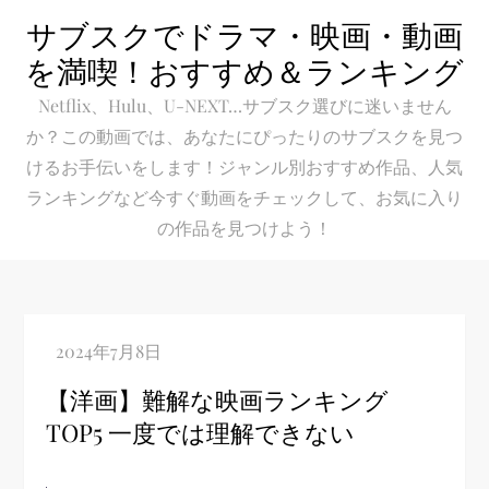
Skip
サブスクでドラマ・映画・動画
to
を満喫！おすすめ＆ランキング
content
Netflix、Hulu、U-NEXT…サブスク選びに迷いません
か？この動画では、あなたにぴったりのサブスクを見つ
けるお手伝いをします！ジャンル別おすすめ作品、人気
ランキングなど今すぐ動画をチェックして、お気に入り
の作品を見つけよう！
【洋画】難解な映画ランキング
TOP5 一度では理解できない