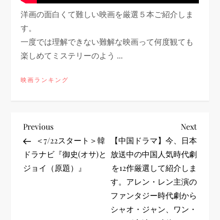
洋画の面白くて難しい映画を厳選５本ご紹介しま
す。
一度では理解できない難解な映画って何度観ても
楽しめてミステリーのよう ...
映画ランキング
投
Previous
Next
Previous
Next
Post
Post
＜7/22スタート＞韓
【中国ドラマ】今、日本
稿
ドラナビ『御史(オサ)と
放送中の中国人気時代劇
ジョイ（原題）』
を12作厳選して紹介しま
ナ
す。アレン・レン主演の
ビ
ファンタジー時代劇から
シャオ・ジャン、ワン・