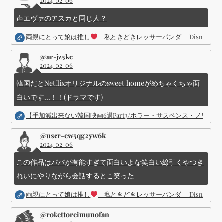
2024-02-06
声エヴァのアスカと同じ人？
両親にとって娘は推し
｜私ときどきレッサーパンダ ｜Disney (
@ar-jz5kc
2024-02-06
韓国だとNetflixオリジナルのsweet homeがめちゃくちゃ面
白いです...！！(ドラマです)
【手加減出来ない韓国映画6選Part3/ホラー・サスペンス・ノワ
@user-ew5qg2yw6k
2024-02-06
この作品はパパが有能すぎて面白いよな笑白い線引くやつき
れいにやりながら会話するとこ笑った
両親にとって娘は推し
｜私ときどきレッサーパンダ ｜Disney (
@rokettoreimunofan