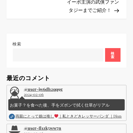
ゲ
イーボ主演の武侠ファン
タジーまでご紹介！
ー
シ
ョ
検索
ン
検
索
最近のコメント
@user-jw6dh2qq9g
2024-02-06
お菓子？を食べた後、手をズボンで拭く仕草がリアル
両親にとって娘は推し
｜私ときどきレッサーパンダ ｜Disney (
@user-fl1zk5ww7n