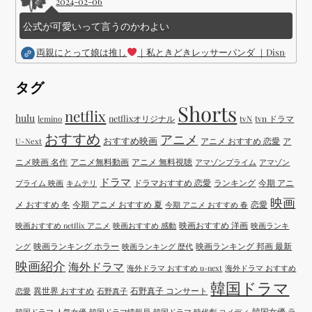
2024-02-06
公式が可愛いって言うのかわよい
両親にとって娘は推し
｜私ときどきレッサーパンダ ｜Disney (
タグ
Shorts
netflix
hulu
netflixオリジナル
tvN
tvn ドラマ
lemino
おすすめ
アニメ
おすすめ映画
アニメ おすすめ 恋愛
ア
U-Next
ニメ映画 名作
アニメ無料動画
アニメ 無料視聴
アマゾンプライム
アマゾン
ドラマ
ドラマおすすめ 恋愛
ランキング
今期 アニ
プライム 映画
キムテリ
映画
メ おすすめ 冬
今期 アニメ おすすめ 夏
恋愛
今期 アニメ おすすめ 春
映画おすすめ 洋画
映画おすすめ netflix アニメ
映画おすすめ 感動
映画ランキ
映画ランキング ホラー
映画ランキング 邦画 最新
ング
映画ランキング 歴代
映画紹介
海外ドラマ
海外ドラマ おすすめ u-next
海外ドラマ おすすめ
韓国ドラマ
異世界 おすすめ
石野真子 コンサート
恋愛
石野真子
韓国女優 ラ
韓国ドラマ 人気女優
韓国ドラマ情報局
韓国ドラマ 時代劇 コメディ