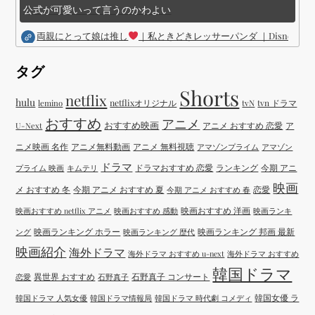
公式が可愛いって言うのかわよい
両親にとって娘は推し
｜私ときどきレッサーパンダ ｜Disney (
タグ
Shorts
netflix
hulu
netflixオリジナル
tvN
tvn ドラマ
lemino
おすすめ
アニメ
おすすめ映画
アニメ おすすめ 恋愛
ア
U-Next
ニメ映画 名作
アニメ無料動画
アニメ 無料視聴
アマゾンプライム
アマゾン
ドラマ
ドラマおすすめ 恋愛
ランキング
今期 アニ
プライム 映画
キムテリ
映画
メ おすすめ 冬
今期 アニメ おすすめ 夏
恋愛
今期 アニメ おすすめ 春
映画おすすめ 洋画
映画おすすめ netflix アニメ
映画おすすめ 感動
映画ランキ
映画ランキング ホラー
映画ランキング 邦画 最新
ング
映画ランキング 歴代
映画紹介
海外ドラマ
海外ドラマ おすすめ u-next
海外ドラマ おすすめ
韓国ドラマ
異世界 おすすめ
石野真子 コンサート
恋愛
石野真子
韓国女優 ラ
韓国ドラマ 人気女優
韓国ドラマ情報局
韓国ドラマ 時代劇 コメディ