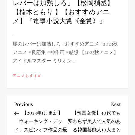
レバーは加熱しろ」【松岡禎丞】
【楠木ともり 】【おすすめアニ
メ】『電撃小説大賞《金賞》』
豚のレバーは加熱しろ #おすすめアニメ #2023秋
アニメ #反応集 #神作画 #感想 【2023秋アニメ】
アイドルマスター ミリオン ...
アニメおすすめ
投
Previous
Next
Previous
Next
Post
Post
【2023年1月更新】
【韓国女優】40代でも
稿
「ウォーキング・デッ
変わらず美人で人気のあ
ド」スピンオフ作品の最
る韓国芸能人10人まと