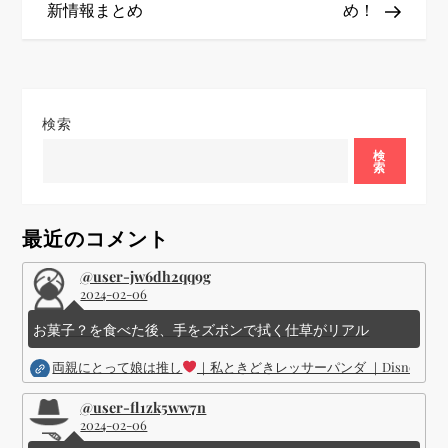
ナ
新情報まとめ
め！
ビ
ゲ
検索
ー
検
索
シ
ョ
最近のコメント
ン
@user-jw6dh2qq9g
2024-02-06
お菓子？を食べた後、手をズボンで拭く仕草がリアル
両親にとって娘は推し
｜私ときどきレッサーパンダ ｜Disney (
@user-fl1zk5ww7n
2024-02-06