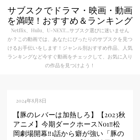
Skip
サブスクでドラマ・映画・動画
to
を満喫！おすすめ＆ランキング
content
Netflix、Hulu、U-NEXT…サブスク選びに迷いません
か？この動画では、あなたにぴったりのサブスクを見つ
けるお手伝いをします！ジャンル別おすすめ作品、人気
ランキングなど今すぐ動画をチェックして、お気に入り
の作品を見つけよう！
【豚のレバーは加熱しろ】【2023秋
アニメ】今期ダークホースNo1‼松
岡劇場開幕‼1話から癖が強い「豚の