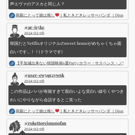
声エヴァのアスカと同じ人？
両親にとって娘は推し
｜私ときどきレッサーパンダ ｜Disney (
@ar-jz5kc
2024-02-06
韓国だとNetflixオリジナルのsweet homeがめちゃくちゃ面
白いです...！！(ドラマです)
【手加減出来ない韓国映画6選Part3/ホラー・サスペンス・ノワ
@user-ew5qg2yw6k
2024-02-06
この作品はパパが有能すぎて面白いよな笑白い線引くやつき
れいにやりながら会話するとこ笑った
両親にとって娘は推し
｜私ときどきレッサーパンダ ｜Disney (
@rokettoreimunofan
2024-02-06