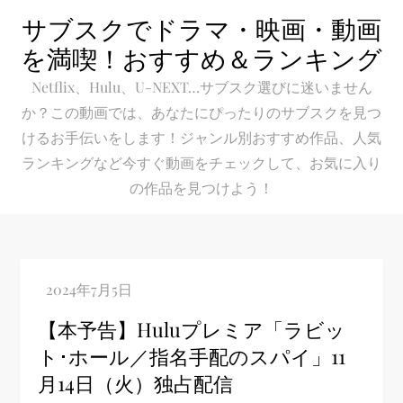
Skip
サブスクでドラマ・映画・動画
to
を満喫！おすすめ＆ランキング
content
Netflix、Hulu、U-NEXT…サブスク選びに迷いません
か？この動画では、あなたにぴったりのサブスクを見つ
けるお手伝いをします！ジャンル別おすすめ作品、人気
ランキングなど今すぐ動画をチェックして、お気に入り
の作品を見つけよう！
【本予告】Huluプレミア「ラビッ
ト･ホール／指名手配のスパイ」11
月14日（火）独占配信