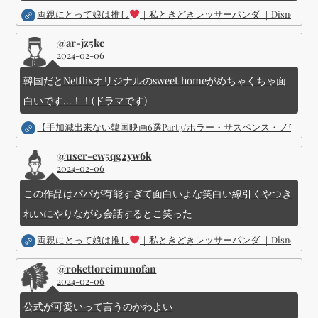
両親にとって娘は推し
｜私ときどきレッサーパンダ ｜Disney (
@ar-jz5kc
2024-02-06
韓国だとNetflixオリジナルのsweet homeがめちゃくちゃ面
白いです...！！(ドラマです)
【手加減出来ない韓国映画6選Part3/ホラー・サスペンス・ノワ
@user-ew5qg2yw6k
2024-02-06
この作品はパパが有能すぎて面白いよな笑白い線引くやつき
れいにやりながら会話するとこ笑った
両親にとって娘は推し
｜私ときどきレッサーパンダ ｜Disney (
@rokettoreimunofan
2024-02-06
公式が可愛いって言うのかわよい