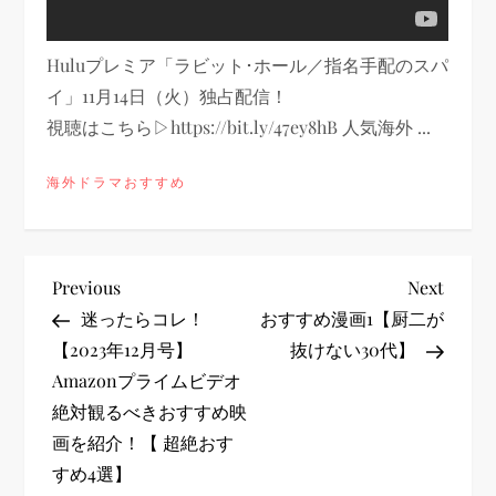
Huluプレミア「ラビット･ホール／指名手配のスパ
イ」11月14日（火）独占配信！
視聴はこちら▷https://bit.ly/47ey8hB 人気海外 ...
海外ドラマおすすめ
投
Previous
Next
Previous
Next
Post
Post
迷ったらコレ！
おすすめ漫画1【厨二が
稿
【2023年12月号】
抜けない30代】
Amazonプライムビデオ
ナ
絶対観るべきおすすめ映
ビ
画を紹介！【 超絶おす
すめ4選】