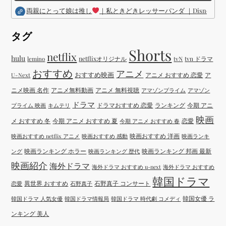
両親にとって娘は推し
｜私ときどきレッサーパンダ ｜Disney (
タグ
Shorts
netflix
hulu
netflixオリジナル
tvN
tvn ドラマ
lemino
おすすめ
アニメ
おすすめ映画
アニメ おすすめ 恋愛
ア
U-Next
ニメ映画 名作
アニメ無料動画
アニメ 無料視聴
アマゾンプライム
アマゾン
ドラマ
ドラマおすすめ 恋愛
ランキング
今期 アニ
プライム 映画
キムテリ
映画
メ おすすめ 冬
今期 アニメ おすすめ 夏
恋愛
今期 アニメ おすすめ 春
映画おすすめ 洋画
映画おすすめ netflix アニメ
映画おすすめ 感動
映画ランキ
映画ランキング ホラー
映画ランキング 邦画 最新
ング
映画ランキング 歴代
映画紹介
海外ドラマ
海外ドラマ おすすめ u-next
海外ドラマ おすすめ
韓国ドラマ
異世界 おすすめ
石野真子 コンサート
恋愛
石野真子
韓国女優 ラ
韓国ドラマ 人気女優
韓国ドラマ情報局
韓国ドラマ 時代劇 コメディ
ンキング 美人