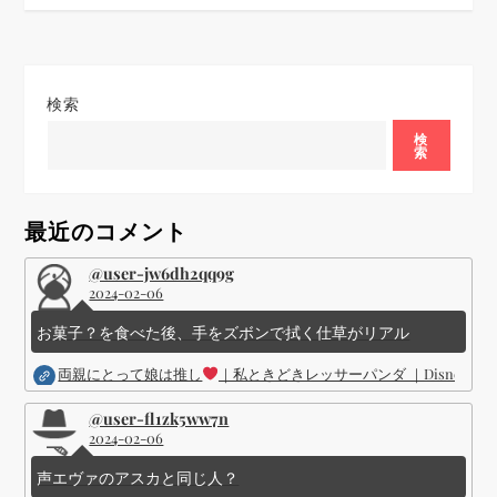
ゲ
ー
シ
検索
検
ョ
索
ン
最近のコメント
@user-jw6dh2qq9g
2024-02-06
お菓子？を食べた後、手をズボンで拭く仕草がリアル
両親にとって娘は推し
｜私ときどきレッサーパンダ ｜Disney (
@user-fl1zk5ww7n
2024-02-06
声エヴァのアスカと同じ人？