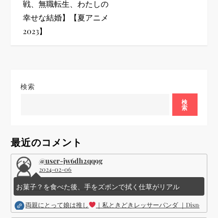
戦、無職転生、わたしの
ゲ
幸せな結婚】【夏アニメ
2023】
ー
シ
ョ
検索
ン
検
索
最近のコメント
@user-jw6dh2qq9g
2024-02-06
お菓子？を食べた後、手をズボンで拭く仕草がリアル
両親にとって娘は推し
｜私ときどきレッサーパンダ ｜Disney (