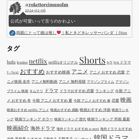
@rokettoreimunofan
2024-02-06
公式が可愛いって言うのかわよい
両親にとって娘は推し
｜私ときどきレッサーパンダ ｜Disney (
タグ
Shorts
netflix
hulu
netflixオリジナル
tvN
tvn ドラマ
lemino
おすすめ
アニメ
おすすめ映画
アニメ おすすめ 恋愛
ア
U-Next
ニメ映画 名作
アニメ無料動画
アニメ 無料視聴
アマゾンプライム
アマゾン
ドラマ
ドラマおすすめ 恋愛
ランキング
今期 アニ
プライム 映画
キムテリ
映画
メ おすすめ 冬
今期 アニメ おすすめ 夏
恋愛
今期 アニメ おすすめ 春
映画おすすめ 洋画
映画おすすめ netflix アニメ
映画おすすめ 感動
映画ランキ
映画ランキング ホラー
映画ランキング 邦画 最新
ング
映画ランキング 歴代
映画紹介
海外ドラマ
海外ドラマ おすすめ u-next
海外ドラマ おすすめ
韓国ドラマ
異世界 おすすめ
石野真子 コンサート
恋愛
石野真子