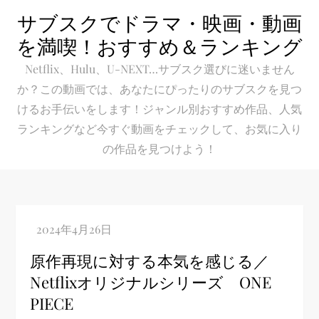
Skip
サブスクでドラマ・映画・動画
to
を満喫！おすすめ＆ランキング
content
Netflix、Hulu、U-NEXT…サブスク選びに迷いません
か？この動画では、あなたにぴったりのサブスクを見つ
けるお手伝いをします！ジャンル別おすすめ作品、人気
ランキングなど今すぐ動画をチェックして、お気に入り
の作品を見つけよう！
原作再現に対する本気を感じる／
Netflixオリジナルシリーズ ONE
PIECE