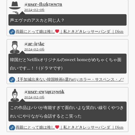
@user-fl1zk5ww7n
2024-02-06
声エヴァのアスカと同じ人？
両親にとって娘は推し
｜私ときどきレッサーパンダ ｜Disney (
@ar-jz5kc
2024-02-06
韓国だとNetflixオリジナルのsweet homeがめちゃくちゃ面
白いです...！！(ドラマです)
【手加減出来ない韓国映画6選Part3/ホラー・サスペンス・ノワ
@user-ew5qg2yw6k
2024-02-06
この作品はパパが有能すぎて面白いよな笑白い線引くやつき
れいにやりながら会話するとこ笑った
両親にとって娘は推し
｜私ときどきレッサーパンダ ｜Disney (