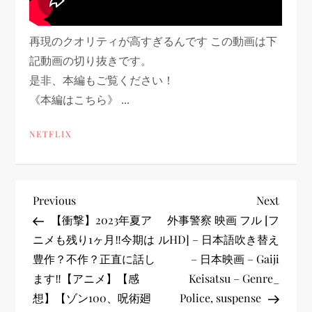
再現のクオリティが高すぎるんです この動画は下
記動画の切り抜きです。
是非、本編もご覧ください！
《本編はこちら》 ...
NETFLIX
投
Previous
Next
Previous
Next
Post
Post
【衝撃】2023年夏ア
外事警察 映画 フル [フ
稿
ニメも残り1ヶ月‼︎今期は
ルHD] – 日本語吹き替え
豊作？不作？正直に話し
– 日本映画 – Gaiji
ナ
ます‼︎【アニメ】【感
Keisatsu – Genre_
ビ
想】【ゾン100、呪術廻
Police, suspense