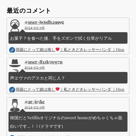
ョ
最近のコメント
ン
@user-jw6dh2qq9g
2024-02-06
お菓子？を食べた後、手をズボンで拭く仕草がリアル
両親にとって娘は推し
｜私ときどきレッサーパンダ ｜Disney (
@user-fl1zk5ww7n
2024-02-06
声エヴァのアスカと同じ人？
両親にとって娘は推し
｜私ときどきレッサーパンダ ｜Disney (
@ar-jz5kc
2024-02-06
韓国だとNetflixオリジナルのsweet homeがめちゃくちゃ面
白いです...！！(ドラマです)