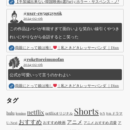
【手加減出来ない韓国映画6選Part3/ホラー・サスペンス・ノワ
@user-ew5qg2yw6k
2024-02-06
この作品はパパが有能すぎて面白いよな笑白い線引くやつき
れいにやりながら会話するとこ笑った
両親にとって娘は推し
｜私ときどきレッサーパンダ ｜Disney (
@rokettoreimunofan
2024-02-06
公式が可愛いって言うのかわよい
両親にとって娘は推し
｜私ときどきレッサーパンダ ｜Disney (
タグ
Shorts
netflix
hulu
netflixオリジナル
tvN
tvn ドラマ
lemino
おすすめ
アニメ
おすすめ映画
アニメ おすすめ 恋愛
ア
U-Next