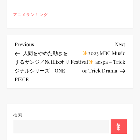
アニメランキング
投
Previous
Next
Previous
Next
Post
Post
人間をやめた動きを
2023 MBC Music
稿
するサンジ／Netflixオリ
Festival
aespa – Trick
ジナルシリーズ ONE
or Trick Drama
ナ
PIECE
ビ
ゲ
検索
ー
検
索
シ