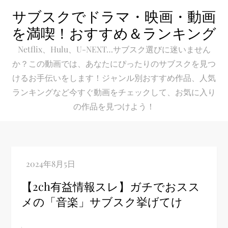
Skip
サブスクでドラマ・映画・動画
to
を満喫！おすすめ＆ランキング
content
Netflix、Hulu、U-NEXT…サブスク選びに迷いません
か？この動画では、あなたにぴったりのサブスクを見つ
けるお手伝いをします！ジャンル別おすすめ作品、人気
ランキングなど今すぐ動画をチェックして、お気に入り
の作品を見つけよう！
【2ch有益情報スレ】ガチでおスス
メの「音楽」サブスク挙げてけ