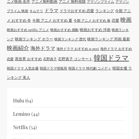
ニメ映画 名作
アニメ無料動画
アニメ 無料視聴
アマゾンプライム
アマゾン
ドラマ
ドラマおすすめ 恋愛
ランキング
今期 アニ
プライム 映画
キムテリ
映画
メ おすすめ 冬
今期 アニメ おすすめ 夏
恋愛
今期 アニメ おすすめ 春
映画おすすめ 洋画
映画おすすめ netflix アニメ
映画おすすめ 感動
映画ランキ
映画ランキング ホラー
映画ランキング 邦画 最新
ング
映画ランキング 歴代
映画紹介
海外ドラマ
海外ドラマ おすすめ u-next
海外ドラマ おすすめ
韓国ドラマ
異世界 おすすめ
石野真子 コンサート
恋愛
石野真子
韓国女優 ラ
韓国ドラマ 人気女優
韓国ドラマ情報局
韓国ドラマ 時代劇 コメディ
ンキング 美人
Hulu
(64)
Lemino
(44)
Netflix
(54)