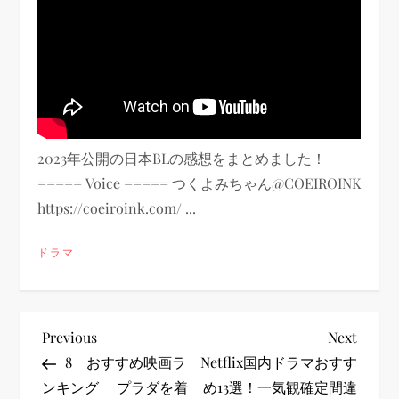
2023年公開の日本BLの感想をまとめました！
===== Voice ===== つくよみちゃん@COEIROINK
https://coeiroink.com/ ...
ドラマ
投
Previous
Next
Previous
Next
Post
Post
8 おすすめ映画ラ
Netflix国内ドラマおすす
稿
ンキング プラダを着
め13選！一気観確定間違