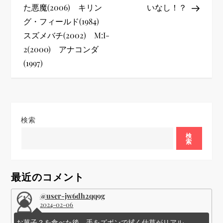
た悪魔(2006) キリン
いなし！？
ナ
グ・フィールド(1984)
ビ
スズメバチ(2002) M:I-
2(2000) アナコンダ
ゲ
(1997)
ー
シ
検索
ョ
検
索
ン
最近のコメント
@user-jw6dh2qq9g
2024-02-06
お菓子？を食べた後、手をズボンで拭く仕草がリアル