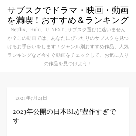
Skip
サブスクでドラマ・映画・動画
to
を満喫！おすすめ＆ランキング
content
Netflix、Hulu、U-NEXT…サブスク選びに迷いません
か？この動画では、あなたにぴったりのサブスクを見つ
けるお手伝いをします！ジャンル別おすすめ作品、人気
ランキングなど今すぐ動画をチェックして、お気に入り
の作品を見つけよう！
2023年公開の日本BLが豊作すぎで
す