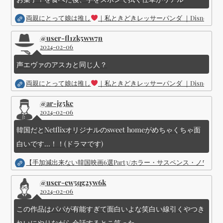
両親にとって娘は推し
｜私ときどきレッサーパンダ ｜Disney (
@user-fl1zk5ww7n
2024-02-06
声エヴァのアスカと同じ人？
両親にとって娘は推し
｜私ときどきレッサーパンダ ｜Disney (
@ar-jz5kc
2024-02-06
韓国だとNetflixオリジナルのsweet homeがめちゃくちゃ面
白いです...！！(ドラマです)
【手加減出来ない韓国映画6選Part3/ホラー・サスペンス・ノワ
@user-ew5qg2yw6k
2024-02-06
この作品はパパが有能すぎて面白いよな笑白い線引くやつき
れいにやりながら会話するとこ笑った