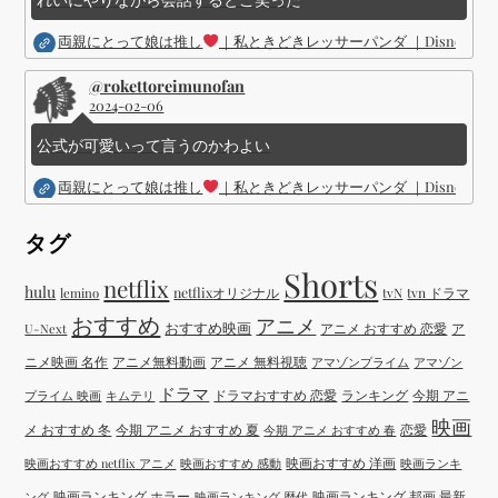
両親にとって娘は推し
｜私ときどきレッサーパンダ ｜Disney (
@rokettoreimunofan
2024-02-06
公式が可愛いって言うのかわよい
両親にとって娘は推し
｜私ときどきレッサーパンダ ｜Disney (
タグ
Shorts
netflix
hulu
netflixオリジナル
tvN
tvn ドラマ
lemino
おすすめ
アニメ
おすすめ映画
アニメ おすすめ 恋愛
ア
U-Next
ニメ映画 名作
アニメ無料動画
アニメ 無料視聴
アマゾンプライム
アマゾン
ドラマ
ドラマおすすめ 恋愛
ランキング
今期 アニ
プライム 映画
キムテリ
映画
メ おすすめ 冬
今期 アニメ おすすめ 夏
恋愛
今期 アニメ おすすめ 春
映画おすすめ 洋画
映画おすすめ netflix アニメ
映画おすすめ 感動
映画ランキ
映画ランキング ホラー
映画ランキング 邦画 最新
ング
映画ランキング 歴代