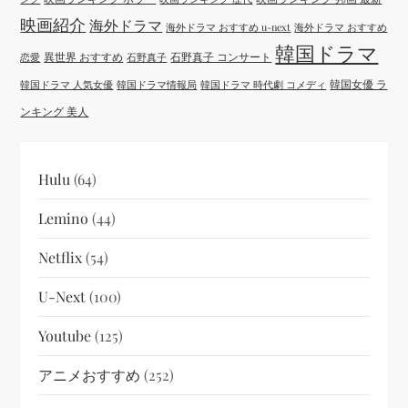
映画紹介
海外ドラマ
海外ドラマ おすすめ u-next
海外ドラマ おすすめ
韓国ドラマ
異世界 おすすめ
石野真子 コンサート
恋愛
石野真子
韓国女優 ラ
韓国ドラマ 人気女優
韓国ドラマ情報局
韓国ドラマ 時代劇 コメディ
ンキング 美人
Hulu
(64)
Lemino
(44)
Netflix
(54)
U-Next
(100)
Youtube
(125)
アニメおすすめ
(252)