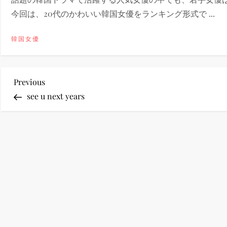
今回は、20代のかわいい韓国女優をランキング形式で ...
ney (ディズニープラス）
韓国女優
投
Previous
Previous
ney (ディズニープラス）
Post
see u next years
稿
ナ
ビ
ゲ
ー