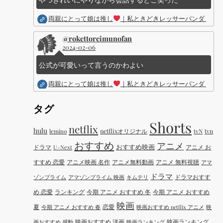
両親にとって娘は推し
｜私ときどきレッサーパンダ ｜Dis
@rokettoreimunofan
2024-02-06
公式が可愛いって言うのかわよい
両親にとって娘は推し
｜私ときどきレッサーパンダ ｜Dis
タグ
Shorts
netflix
hulu
netflixオリジナル
tvN
tvn
lemino
おすすめ
アニメ
おすすめ映画
ドラマ
アニメ お
U-Next
すすめ 恋愛
アニメ映画 名作
アニメ無料動画
アニメ 無料視聴
アマ
ドラマ
ドラマおすす
ゾンプライム
アマゾンプライム 映画
キムテリ
め 恋愛
ランキング
今期 アニメ おすすめ 冬
今期 アニメ おすすめ
映画
夏
恋愛
今期 アニメ おすすめ 春
映画おすすめ netflix アニメ
映
映画おすすめ 洋画
映画ランキング
画おすすめ 感動
映画ランキング