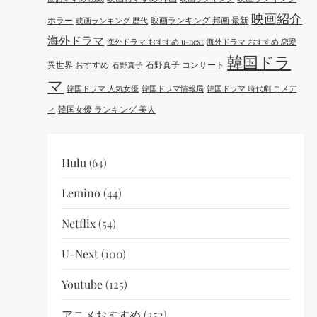
映画紹介
ホラー
映画ランキング 邦画 最新
映画ランキング 歴代
海外ドラマ
海外ドラマ おすすめ u-next
海外ドラマ おすすめ 恋愛
韓国ドラ
異世界 おすすめ
石野真子 コンサート
石野真子
マ
韓国ドラマ 人気女優
韓国ドラマ情報局
韓国ドラマ 時代劇 コメデ
韓国女優 ランキング 美人
ィ
Hulu
(64)
Lemino
(44)
Netflix
(54)
U-Next
(100)
Youtube
(125)
アニメおすすめ
(252)