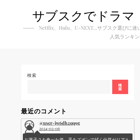
Skip
サブスクでドラマ
to
content
Netflix、Hulu、U-NEXT…サブ
人気ランキン
検索
検
索
最近のコメント
@user-jw6dh2qq9g
2024-02-06
お菓子？を食べた後、手をズボンで拭く仕草がリアル