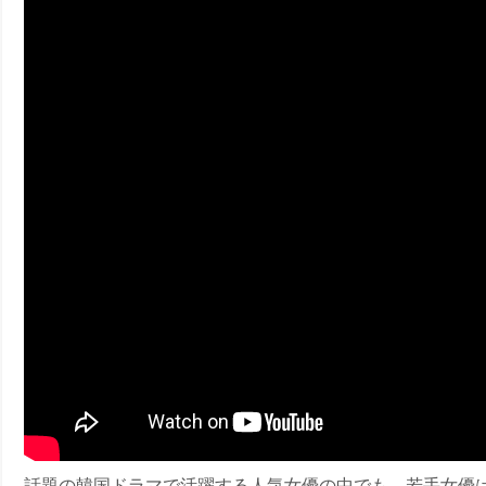
ney (ディズニープラス）
ney (ディズニープラス）
ス・ノワール】韓国至上の《最凶の悪》が登場する韓国映画。
話題の韓国ドラマで活躍する人気女優の中でも、若手女優