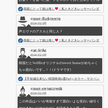
両親にとって娘は推し
｜私ときどきレッサーパンダ ｜Dis
@user-fl1zk5ww7n
2024-02-06
声エヴァのアスカと同じ人？
両親にとって娘は推し
｜私ときどきレッサーパンダ ｜Dis
@ar-jz5kc
2024-02-06
韓国だとNetflixオリジナルのsweet homeがめちゃく
ちゃ面白いです...！！(ドラマです)
【手加減出来ない韓国映画6選Part3/ホラー・サスペン
@user-ew5qg2yw6k
2024-02-06
この作品はパパが有能すぎて面白いよな笑白い線引く
やつきれいにやりながら会話するとこ笑った