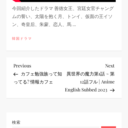
今回紹介したドラマ 善徳女王、宮廷女官チャング
ムの誓い、太陽を抱く月、トンイ、仮面の王イソ
ン、奇皇后、朱蒙、恋人、馬 ...
韓国ドラマ
投
Previous
Next
Previous
Next
Post
Post
カフェ勉強族って知
異世界の魔力第1話 ~ 第
稿
ってる? 情報カフェ
12話フル | Anime
English Subbed 2023
ナ
ビ
ゲ
検索