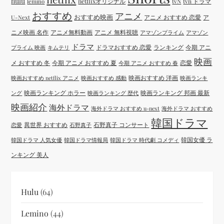
hulu
netflixオリジナル
tvN
tvn ドラマ
lemino
おすすめ
アニメ
おすすめ映画
アニメ おすすめ 恋愛
ア
U-Next
ニメ映画 名作
アニメ無料動画
アニメ 無料視聴
アマゾンプライム
アマゾン
ドラマ
ドラマおすすめ 恋愛
ランキング
今期 アニ
プライム 映画
キムテリ
映画
メ おすすめ 冬
今期 アニメ おすすめ 夏
恋愛
今期 アニメ おすすめ 春
映画おすすめ 洋画
映画おすすめ netflix アニメ
映画おすすめ 感動
映画ランキ
映画ランキング ホラー
映画ランキング 邦画 最新
ング
映画ランキング 歴代
映画紹介
海外ドラマ
海外ドラマ おすすめ u-next
海外ドラマ おすすめ
韓国ドラマ
異世界 おすすめ
石野真子 コンサート
恋愛
石野真子
韓国女優 ラ
韓国ドラマ 人気女優
韓国ドラマ情報局
韓国ドラマ 時代劇 コメディ
ンキング 美人
Hulu
(64)
Lemino
(44)