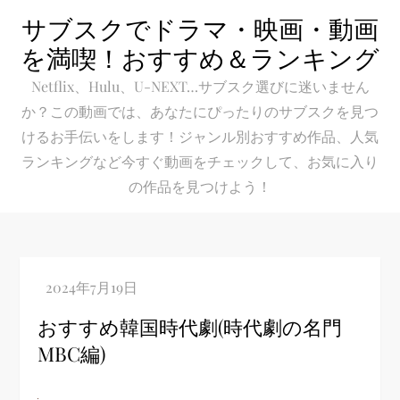
Skip
サブスクでドラマ・映画・動画
to
を満喫！おすすめ＆ランキング
content
Netflix、Hulu、U-NEXT…サブスク選びに迷いません
か？この動画では、あなたにぴったりのサブスクを見つ
けるお手伝いをします！ジャンル別おすすめ作品、人気
ランキングなど今すぐ動画をチェックして、お気に入り
の作品を見つけよう！
おすすめ韓国時代劇(時代劇の名門
MBC編)