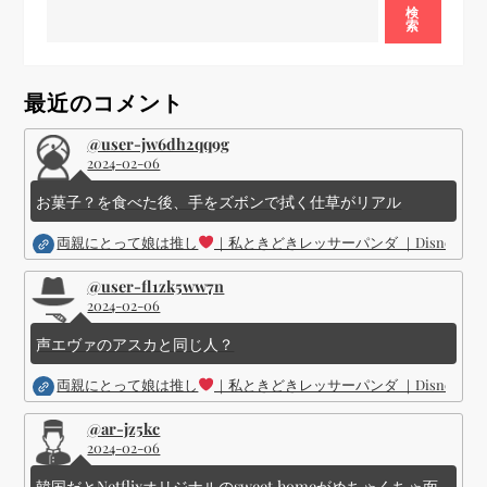
ー
検
索
シ
最近のコメント
ョ
@user-jw6dh2qq9g
2024-02-06
ン
お菓子？を食べた後、手をズボンで拭く仕草がリアル
両親にとって娘は推し
｜私ときどきレッサーパンダ ｜Disney (
@user-fl1zk5ww7n
2024-02-06
声エヴァのアスカと同じ人？
両親にとって娘は推し
｜私ときどきレッサーパンダ ｜Disney (
@ar-jz5kc
2024-02-06
韓国だとNetflixオリジナルのsweet homeがめちゃくちゃ面