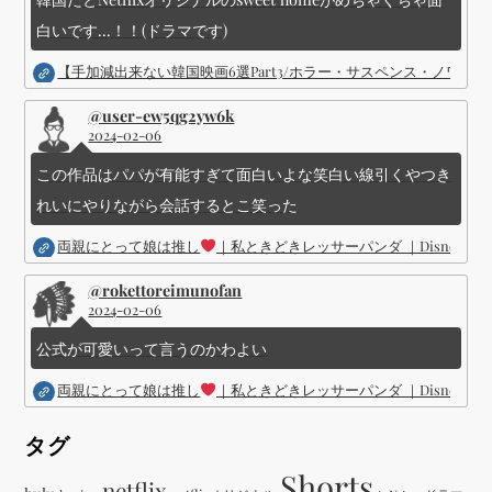
白いです...！！(ドラマです)
【手加減出来ない韓国映画6選Part3/ホラー・サスペンス・ノワ
@user-ew5qg2yw6k
2024-02-06
この作品はパパが有能すぎて面白いよな笑白い線引くやつき
れいにやりながら会話するとこ笑った
両親にとって娘は推し
｜私ときどきレッサーパンダ ｜Disney (
@rokettoreimunofan
2024-02-06
公式が可愛いって言うのかわよい
両親にとって娘は推し
｜私ときどきレッサーパンダ ｜Disney (
タグ
Shorts
netflix