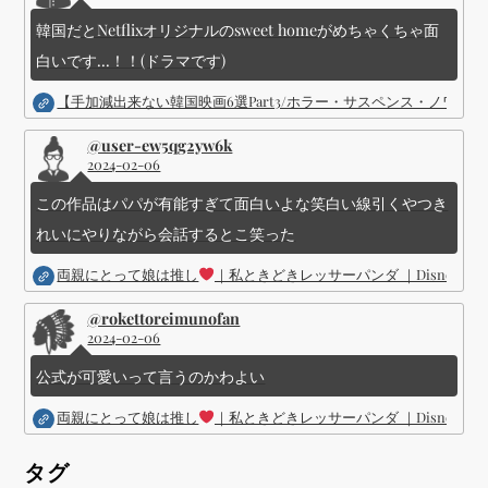
韓国だとNetflixオリジナルのsweet homeがめちゃくちゃ面
白いです...！！(ドラマです)
【手加減出来ない韓国映画6選Part3/ホラー・サスペンス・ノワ
@user-ew5qg2yw6k
2024-02-06
この作品はパパが有能すぎて面白いよな笑白い線引くやつき
れいにやりながら会話するとこ笑った
両親にとって娘は推し
｜私ときどきレッサーパンダ ｜Disney (
@rokettoreimunofan
2024-02-06
公式が可愛いって言うのかわよい
両親にとって娘は推し
｜私ときどきレッサーパンダ ｜Disney (
タグ