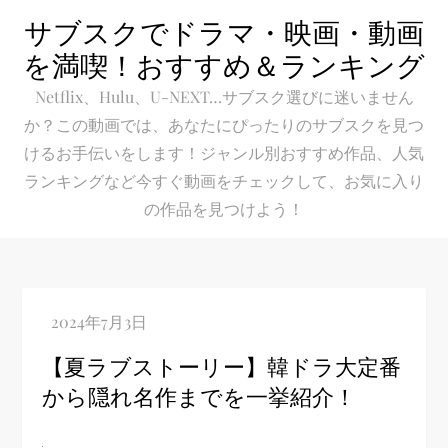
Skip
サブスクでドラマ・映画・動画
to
を満喫！おすすめ＆ランキング
content
Netflix、Hulu、U-NEXT…サブスク選びに迷いません
か？この動画では、あなたにぴったりのサブスクを見つ
けるお手伝いをします！ジャンル別おすすめ作品、人気
ランキングなど今すぐ動画をチェックして、お気に入り
の作品を見つけよう！
【夏ラブストーリー】韓ドラ大定番
から隠れ名作までを一挙紹介！