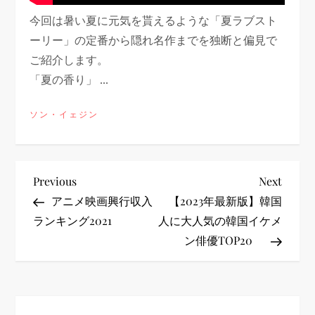
今回は暑い夏に元気を貰えるような「夏ラブスト
ーリー」の定番から隠れ名作までを独断と偏見で
ご紹介します。
「夏の香り」 ...
ソン・イェジン
投
Previous
Next
Previous
Next
Post
Post
アニメ映画興行収入
【2023年最新版】韓国
稿
ランキング2021
人に大人気の韓国イケメ
ン俳優TOP20
ナ
ビ