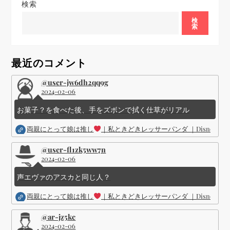
ゲ
検索
ー
検
索
シ
最近のコメント
ョ
@user-jw6dh2qq9g
2024-02-06
ン
お菓子？を食べた後、手をズボンで拭く仕草がリアル
両親にとって娘は推し
｜私ときどきレッサーパンダ ｜Disney (
@user-fl1zk5ww7n
2024-02-06
声エヴァのアスカと同じ人？
両親にとって娘は推し
｜私ときどきレッサーパンダ ｜Disney (
@ar-jz5kc
2024-02-06