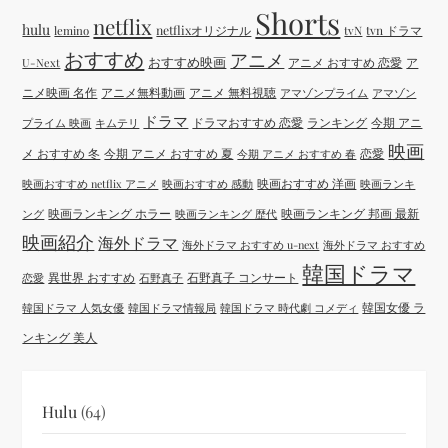
Shorts
netflix
hulu
netflixオリジナル
tvN
tvn ドラマ
lemino
おすすめ
アニメ
おすすめ映画
アニメ おすすめ 恋愛
ア
U-Next
ニメ映画 名作
アニメ無料動画
アニメ 無料視聴
アマゾンプライム
アマゾン
ドラマ
ドラマおすすめ 恋愛
ランキング
今期 アニ
プライム 映画
キムテリ
映画
メ おすすめ 冬
今期 アニメ おすすめ 夏
恋愛
今期 アニメ おすすめ 春
映画おすすめ 洋画
映画おすすめ netflix アニメ
映画おすすめ 感動
映画ランキ
映画ランキング ホラー
映画ランキング 邦画 最新
ング
映画ランキング 歴代
映画紹介
海外ドラマ
海外ドラマ おすすめ u-next
海外ドラマ おすすめ
韓国ドラマ
異世界 おすすめ
石野真子 コンサート
恋愛
石野真子
韓国女優 ラ
韓国ドラマ 人気女優
韓国ドラマ情報局
韓国ドラマ 時代劇 コメディ
ンキング 美人
Hulu
(64)