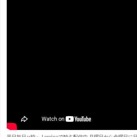
ney (ディズニープラス）
ney (ディズニープラス）
ス・ノワール】韓国至上の《最凶の悪》が登場する韓国映画。
平日毎日21時～ Leminoで独占配信中 月曜日から金曜