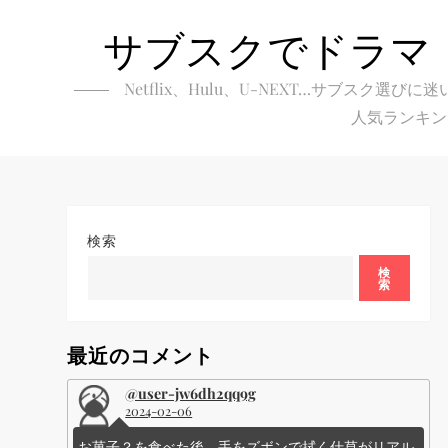
Skip
サブスクでドラマ
to
content
Netflix、Hulu、U-NEXT…サブ
人気ランキン
検索
検
索
最近のコメント
@user-jw6dh2qq9g
2024-02-06
お菓子？を食べた後、手をズボンで拭く仕草がリアル