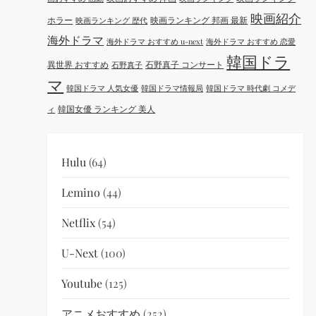
映画紹介
ホラー
映画ランキング 邦画 最新
映画ランキング 歴代
海外ドラマ
海外ドラマ おすすめ u-next
海外ドラマ おすすめ 恋愛
韓国ドラ
異世界 おすすめ
石野真子 コンサート
石野真子
マ
韓国ドラマ 人気女優
韓国ドラマ情報局
韓国ドラマ 時代劇 コメデ
韓国女優 ランキング 美人
ィ
Hulu
(64)
Lemino
(44)
Netflix
(54)
U-Next
(100)
Youtube
(125)
アニメおすすめ
(252)