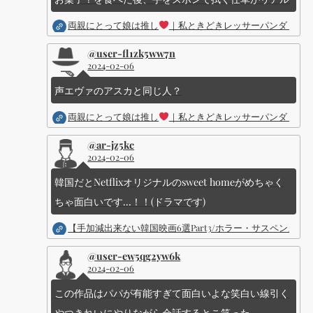
両親にとって娘は推し
｜私ときどきレッサーパンダ ｜Dis
@user-fl1zk5ww7n
2024-02-06
声エヴァのアスカと同じ人？
両親にとって娘は推し
｜私ときどきレッサーパンダ ｜Dis
@ar-jz5kc
2024-02-06
韓国だとNetflixオリジナルのsweet homeがめちゃく
ちゃ面白いです...！！(ドラマです)
【手加減出来ない韓国映画6選Part3/ホラー・サスペン
@user-ew5qg2yw6k
2024-02-06
この作品はパパが有能すぎて面白いよな笑白い線引く
やつきれいにやりながら会話するとこ笑った