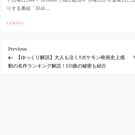
りする番組「Blah ...
ney (ディズニープラス）
LEMINO
投
Previous
Previous
ney (ディズニープラス）
Post
【ゆっくり解説】大人も泣く‼︎ポケモン映画史上感
稿
動の名作ランキング解説！ED曲の秘密も紹介
ナ
ビ
ゲ
ー