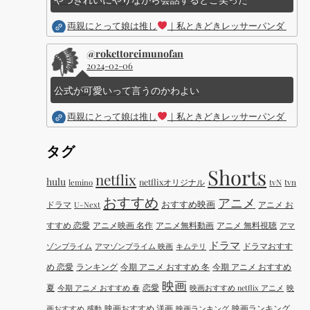
両親にとって娘は推し
｜私ときどきレッサーパンダ ｜Dis
@rokettoreimunofan
2024-02-06
公式が可愛いって言うのかわよい
両親にとって娘は推し
｜私ときどきレッサーパンダ ｜Dis
タグ
Shorts
netflix
hulu
netflixオリジナル
tvN
tvn
lemino
おすすめ
アニメ
おすすめ映画
ドラマ
アニメ お
U-Next
すすめ 恋愛
アニメ映画 名作
アニメ無料動画
アニメ 無料視聴
アマ
ドラマ
ドラマおすす
ゾンプライム
アマゾンプライム 映画
キムテリ
め 恋愛
ランキング
今期 アニメ おすすめ 冬
今期 アニメ おすすめ
映画
夏
恋愛
今期 アニメ おすすめ 春
映画おすすめ netflix アニメ
映
映画おすすめ 洋画
映画ランキング
画おすすめ 感動
映画ランキング