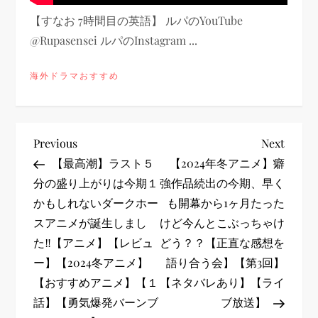
【すなお 7時間目の英語】 ルパのYouTube
@Rupasensei ルパのInstagram ...
海外ドラマおすすめ
投
Previous
Next
Previous
Next
Post
Post
【最高潮】ラスト５
【2024年冬アニメ】癖
稿
分の盛り上がりは今期１
強作品続出の今期、早く
かもしれないダークホー
も開幕から1ヶ月たった
ナ
スアニメが誕生しまし
けど今んとこぶっちゃけ
ビ
た‼︎【アニメ】【レビュ
どう？？【正直な感想を
ー】【2024冬アニメ】
語り合う会】【第3回】
ゲ
【おすすめアニメ】【１
【ネタバレあり】【ライ
話】【勇気爆発バーンブ
ブ放送】
ー