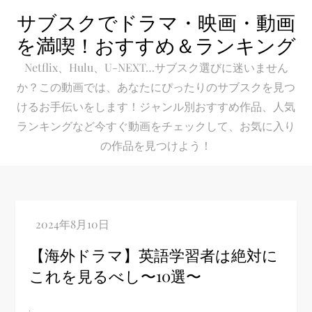
Skip
サブスクでドラマ・映画・動画
to
を満喫！おすすめ＆ランキング
content
Netflix、Hulu、U-NEXT…サブスク選びに迷いません
か？この動画では、あなたにぴったりのサブスクを見つ
けるお手伝いをします！ジャンル別おすすめ作品、人気
ランキングなど今すぐ動画をチェックして、お気に入り
の作品を見つけよう！
【海外ドラマ】英語学習者は絶対に
これを見るべし〜10選〜