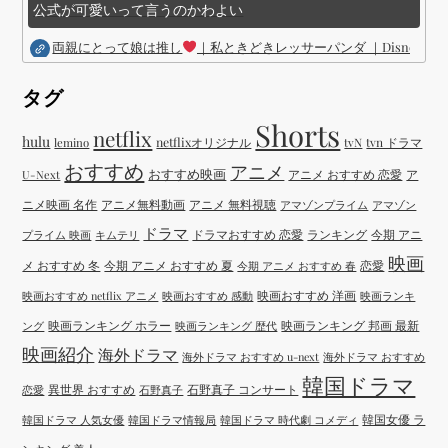
公式が可愛いって言うのかわよい
両親にとって娘は推し
｜私ときどきレッサーパンダ ｜Disney (
タグ
Shorts
netflix
hulu
netflixオリジナル
tvN
tvn ドラマ
lemino
おすすめ
アニメ
おすすめ映画
アニメ おすすめ 恋愛
ア
U-Next
ニメ映画 名作
アニメ無料動画
アニメ 無料視聴
アマゾンプライム
アマゾン
ドラマ
ドラマおすすめ 恋愛
ランキング
今期 アニ
プライム 映画
キムテリ
映画
メ おすすめ 冬
今期 アニメ おすすめ 夏
恋愛
今期 アニメ おすすめ 春
映画おすすめ 洋画
映画おすすめ netflix アニメ
映画おすすめ 感動
映画ランキ
映画ランキング ホラー
映画ランキング 邦画 最新
ング
映画ランキング 歴代
映画紹介
海外ドラマ
海外ドラマ おすすめ u-next
海外ドラマ おすすめ
韓国ドラマ
異世界 おすすめ
石野真子 コンサート
恋愛
石野真子
韓国女優 ラ
韓国ドラマ 人気女優
韓国ドラマ情報局
韓国ドラマ 時代劇 コメディ