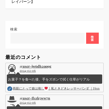
レイバーン】
シ
ョ
検索
ン
検
索
最近のコメント
@user-jw6dh2qq9g
2024-02-06
お菓子？を食べた後、手をズボンで拭く仕草がリアル
両親にとって娘は推し
｜私ときどきレッサーパンダ ｜Disney (
@user-fl1zk5ww7n
2024-02-06