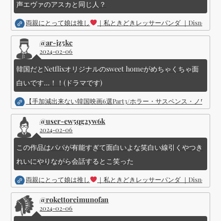
声エヴァのアスカと同じ人？
両親にとって娘は推し
｜私ときどきレッサーパンダ ｜Disney (
@ar-jz5kc
2024-02-06
韓国だとNetflixオリジナルのsweet homeがめちゃくちゃ面
白いです...！！(ドラマです)
【手加減出来ない韓国映画6選Part3/ホラー・サスペンス・ノワ
@user-ew5qg2yw6k
2024-02-06
この作品はパパが有能すぎて面白いよな笑白い線引くやつき
れいにやりながら会話するとこ笑った
両親にとって娘は推し
｜私ときどきレッサーパンダ ｜Disney (
@rokettoreimunofan
2024-02-06