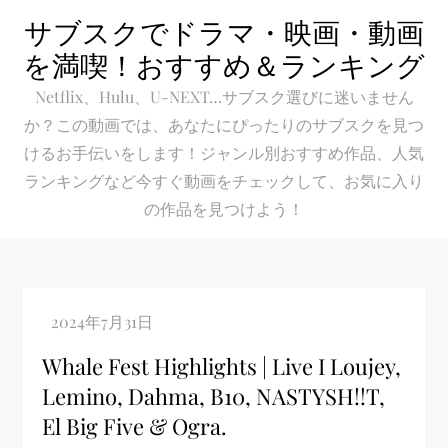
Skip
サブスクでドラマ・映画・動画
to
を満喫！おすすめ＆ランキング
content
Netflix、Hulu、U-NEXT…サブスク選びに迷いません
か？この動画では、あなたにぴったりのサブスクを見つ
けるお手伝いをします！ジャンル別おすすめ作品、人気
ランキングなど今すぐ動画をチェックして、お気に入り
の作品を見つけよう！
Whale Fest Highlights | Live I Loujey,
Lemino, Dahma, B10, NASTYSH!!T,
El Big Five & Ogra.