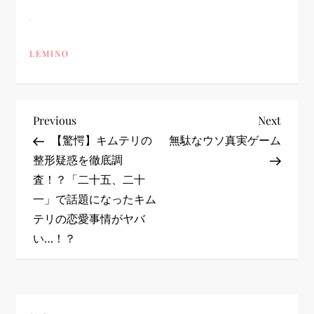
LEMINO
投
Previous
Next
Previous
Next
Post
Post
【驚愕】キムテリの
無駄なウソ真実ゲーム
稿
整形疑惑を徹底調
査！？ 「二十五、二十
ナ
一」で話題になったキム
ビ
テリの恋愛事情がヤバ
い…！？
ゲ
ー