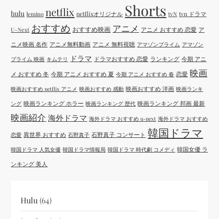
Shorts
netflix
hulu
netflixオリジナル
tvN
tvn ドラマ
lemino
おすすめ
アニメ
おすすめ映画
アニメ おすすめ 恋愛
ア
U-Next
ニメ映画 名作
アニメ無料動画
アニメ 無料視聴
アマゾンプライム
アマゾン
ドラマ
ドラマおすすめ 恋愛
ランキング
今期 アニ
プライム 映画
キムテリ
映画
メ おすすめ 冬
今期 アニメ おすすめ 夏
恋愛
今期 アニメ おすすめ 春
映画おすすめ 洋画
映画おすすめ netflix アニメ
映画おすすめ 感動
映画ランキ
映画ランキング ホラー
映画ランキング 邦画 最新
ング
映画ランキング 歴代
映画紹介
海外ドラマ
海外ドラマ おすすめ u-next
海外ドラマ おすすめ
韓国ドラマ
異世界 おすすめ
石野真子 コンサート
恋愛
石野真子
韓国女優 ラ
韓国ドラマ 人気女優
韓国ドラマ情報局
韓国ドラマ 時代劇 コメディ
ンキング 美人
Hulu
(64)