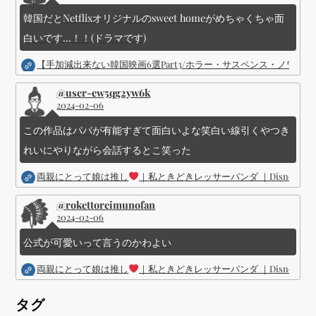
韓国だとNetflixオリジナルのsweet homeがめちゃくちゃ面
白いです...！！(ドラマです)
【手加減出来ない韓国映画6選Part3/ホラー・サスペンス・ノワ
@user-ew5qg2yw6k
2024-02-06
この作品はパパが有能すぎて面白いよな笑白い線引くやつき
れいにやりながら会話するとこ笑った
両親にとって娘は推し
｜私ときどきレッサーパンダ ｜Disney (
@rokettoreimunofan
2024-02-06
公式が可愛いって言うのかわよい
両親にとって娘は推し
｜私ときどきレッサーパンダ ｜Disney (
タグ