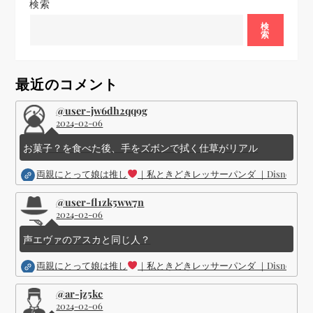
シ
検索
検
ョ
索
ン
最近のコメント
@user-jw6dh2qq9g
2024-02-06
お菓子？を食べた後、手をズボンで拭く仕草がリアル
両親にとって娘は推し
｜私ときどきレッサーパンダ ｜Disney (
@user-fl1zk5ww7n
2024-02-06
声エヴァのアスカと同じ人？
両親にとって娘は推し
｜私ときどきレッサーパンダ ｜Disney (
@ar-jz5kc
2024-02-06