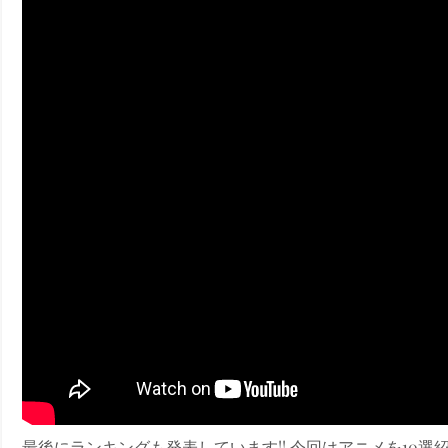
ney (ディズニープラス）
ney (ディズニープラス）
ス・ノワール】韓国至上の《最凶の悪》が登場する韓国映画。
最後にランキングも発表しています!! 今回はアニメを10選