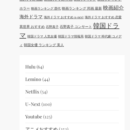
映画紹介
ホラー
映画ランキング 邦画 最新
映画ランキング 歴代
海外ドラマ
海外ドラマ おすすめ u-next
海外ドラマ おすすめ 恋愛
韓国ドラ
異世界 おすすめ
石野真子 コンサート
石野真子
マ
韓国ドラマ 人気女優
韓国ドラマ情報局
韓国ドラマ 時代劇 コメデ
韓国女優 ランキング 美人
ィ
Hulu
(64)
Lemino
(44)
Netflix
(54)
U-Next
(100)
Youtube
(125)
アニメおすすめ
(252)