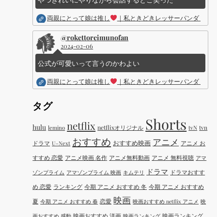
両親にとって娘は推し
｜私ときどきレッサーパンダ ｜Dis
@rokettoreimunofan
2024-02-06
公式が可愛いって言うのかわよい
両親にとって娘は推し
｜私ときどきレッサーパンダ ｜Dis
タグ
Shorts
netflix
hulu
netflixオリジナル
tvN
tvn
lemino
おすすめ
アニメ
おすすめ映画
ドラマ
アニメ お
U-Next
すすめ 恋愛
アニメ映画 名作
アニメ無料動画
アニメ 無料視聴
アマ
ドラマ
ドラマおすす
ゾンプライム
アマゾンプライム 映画
キムテリ
め 恋愛
ランキング
今期 アニメ おすすめ 冬
今期 アニメ おすすめ
映画
夏
恋愛
今期 アニメ おすすめ 春
映画おすすめ netflix アニメ
映
映画おすすめ 洋画
映画ランキング
画おすすめ 感動
映画ランキング