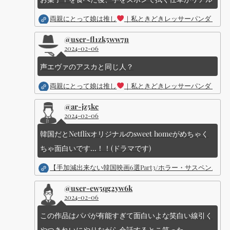
両親にとって娘は推し
｜私ときどきレッサーパンダ ｜Dis
@user-fl1zk5ww7n
2024-02-06
声エヴァのアスカと同じ人？
両親にとって娘は推し
｜私ときどきレッサーパンダ ｜Dis
@ar-jz5kc
2024-02-06
韓国だとNetflixオリジナルのsweet homeがめちゃく
ちゃ面白いです...！！(ドラマです)
【手加減出来ない韓国映画6選Part3/ホラー・サスペン
@user-ew5qg2yw6k
2024-02-06
この作品はパパが有能すぎて面白いよな笑白い線引く
やつきれいにやりながら会話するとこ笑った