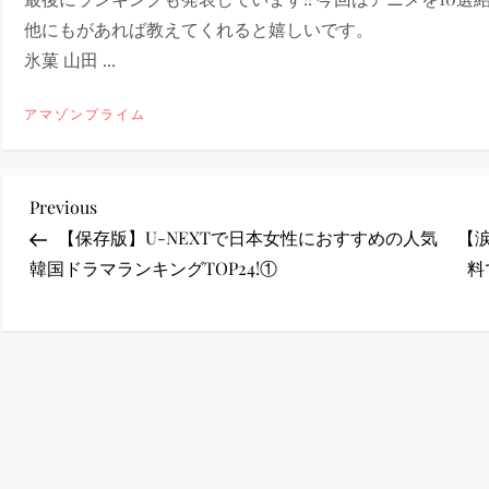
他にもがあれば教えてくれると嬉しいです。
ney (ディズニープラス）
氷菓 山田 ...
アマゾンプライム
ney (ディズニープラス）
投
Previous
Previous
Post
【保存版】U-NEXTで日本女性におすすめの人気
【
稿
韓国ドラマランキングTOP24!①
料
ナ
ビ
ゲ
ー