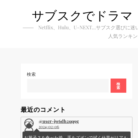
Skip
サブスクでドラマ
to
content
Netflix、Hulu、U-NEXT…サブ
人気ランキン
検索
検
索
最近のコメント
@user-jw6dh2qq9g
2024-02-06
お菓子？を食べた後、手をズボンで拭く仕草がリアル