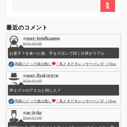
検
索
シ
ョ
最近のコメント
ン
@user-jw6dh2qq9g
2024-02-06
お菓子？を食べた後、手をズボンで拭く仕草がリアル
両親にとって娘は推し
｜私ときどきレッサーパンダ ｜Disney (
@user-fl1zk5ww7n
2024-02-06
声エヴァのアスカと同じ人？
両親にとって娘は推し
｜私ときどきレッサーパンダ ｜Disney (
@ar-jz5kc
2024-02-06