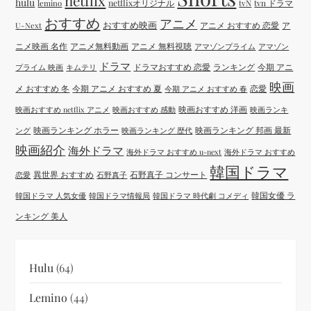
netflix
hulu
netflixオリジナル
tvN
tvn ドラマ
lemino
おすすめ
アニメ
おすすめ映画
アニメ おすすめ 恋愛
ア
U-Next
ニメ映画 名作
アニメ無料動画
アニメ 無料視聴
アマゾンプライム
アマゾン
ドラマ
ドラマおすすめ 恋愛
ランキング
今期 アニ
プライム 映画
キムテリ
映画
メ おすすめ 冬
今期 アニメ おすすめ 夏
恋愛
今期 アニメ おすすめ 春
映画おすすめ 洋画
映画おすすめ netflix アニメ
映画おすすめ 感動
映画ランキ
映画ランキング ホラー
映画ランキング 邦画 最新
ング
映画ランキング 歴代
映画紹介
海外ドラマ
海外ドラマ おすすめ u-next
海外ドラマ おすすめ
韓国ドラマ
異世界 おすすめ
石野真子 コンサート
恋愛
石野真子
韓国女優 ラ
韓国ドラマ 人気女優
韓国ドラマ情報局
韓国ドラマ 時代劇 コメディ
ンキング 美人
Hulu
(64)
Lemino
(44)