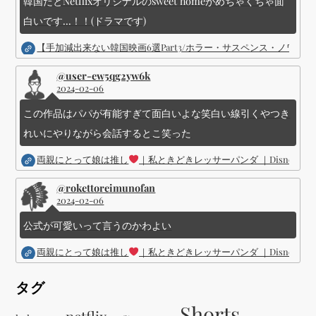
韓国だとNetflixオリジナルのsweet homeがめちゃくちゃ面
白いです...！！(ドラマです)
【手加減出来ない韓国映画6選Part3/ホラー・サスペンス・ノワ
@user-ew5qg2yw6k
2024-02-06
この作品はパパが有能すぎて面白いよな笑白い線引くやつき
れいにやりながら会話するとこ笑った
両親にとって娘は推し
｜私ときどきレッサーパンダ ｜Disney (
@rokettoreimunofan
2024-02-06
公式が可愛いって言うのかわよい
両親にとって娘は推し
｜私ときどきレッサーパンダ ｜Disney (
タグ
Shorts