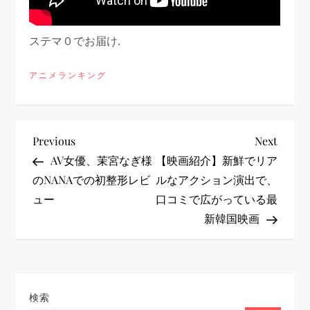
ステマ０でお届け.
アニメランキング
投
Previous
Next
Previous
Next
Post
Post
AV女優、茉宮なぎ様
【映画紹介】新鮮でリア
稿
のNANAでの初整形レビ
ルなアクション演出で、
ュー
口コミで広がっている最
ナ
新韓国映画
ビ
ゲ
検索
ー