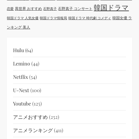
韓国ドラマ
異世界 おすすめ
石野真子 コンサート
恋愛
石野真子
韓国女優 ラ
韓国ドラマ 人気女優
韓国ドラマ情報局
韓国ドラマ 時代劇 コメディ
ンキング 美人
Hulu
(64)
Lemino
(44)
Netflix
(54)
U-Next
(100)
Youtube
(125)
アニメおすすめ
(252)
アニメランキング
(411)