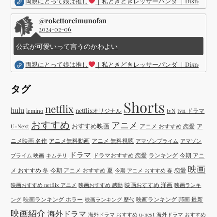
両親にとって娘は推し
｜私ときどきレッサーパンダ ｜Disney (
@rokettoreimunofan
2024-02-06
公式が可愛いって言うのかわよい
両親にとって娘は推し
｜私ときどきレッサーパンダ ｜Disney (
タグ
Shorts
netflix
hulu
netflixオリジナル
tvN
tvn ドラマ
lemino
おすすめ
アニメ
おすすめ映画
アニメ おすすめ 恋愛
ア
U-Next
ニメ映画 名作
アニメ無料動画
アニメ 無料視聴
アマゾンプライム
アマゾン
ドラマ
ドラマおすすめ 恋愛
ランキング
今期 アニ
プライム 映画
キムテリ
映画
メ おすすめ 冬
今期 アニメ おすすめ 夏
恋愛
今期 アニメ おすすめ 春
映画おすすめ 洋画
映画おすすめ netflix アニメ
映画おすすめ 感動
映画ランキ
映画ランキング ホラー
映画ランキング 邦画 最新
ング
映画ランキング 歴代
映画紹介
海外ドラマ
海外ドラマ おすすめ u-next
海外ドラマ おすすめ