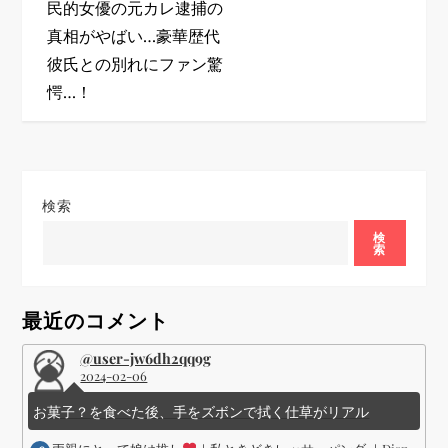
民的女優の元カレ逮捕の
ゲ
真相がやばい…豪華歴代
彼氏との別れにファン驚
ー
愕…！
シ
ョ
検索
ン
検
索
最近のコメント
@user-jw6dh2qq9g
2024-02-06
お菓子？を食べた後、手をズボンで拭く仕草がリアル