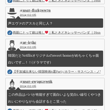
両親にとって娘は推し
｜私ときどきレッサーパンダ ｜Disney (
@user-fl1zk5ww7n
2024-02-06
声エヴァのアスカと同じ人？
両親にとって娘は推し
｜私ときどきレッサーパンダ ｜Disney (
@ar-jz5kc
2024-02-06
韓国だとNetflixオリジナルのsweet homeがめちゃくちゃ面
白いです...！！(ドラマです)
【手加減出来ない韓国映画6選Part3/ホラー・サスペンス・ノワ
@user-ew5qg2yw6k
2024-02-06
この作品はパパが有能すぎて面白いよな笑白い線引くやつき
れいにやりながら会話するとこ笑った