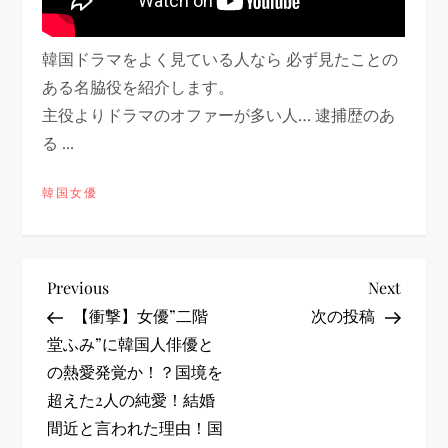
韓国ドラマをよく見ている人なら 必ず見たことの
ある名脇役を紹介します。
主役よりドラマのオファーが多い人… 逮捕歴のあ
る ...
韓国女優
投
Previous
Next
Previous
Next
Post
Post
【衝撃】女優”二階
次の投稿
稿
堂ふみ”に韓国人俳優と
の熱愛発覚か！？国境を
ナ
超えた2人の純愛！結婚
ビ
間近と言われた理由！国