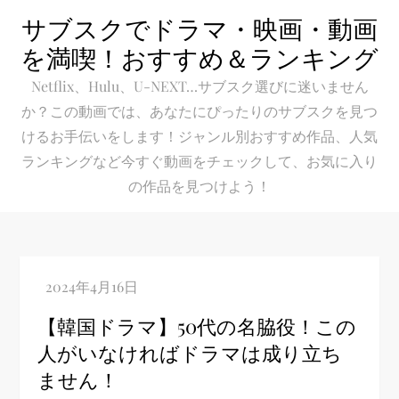
Skip
サブスクでドラマ・映画・動画
to
を満喫！おすすめ＆ランキング
content
Netflix、Hulu、U-NEXT…サブスク選びに迷いません
か？この動画では、あなたにぴったりのサブスクを見つ
けるお手伝いをします！ジャンル別おすすめ作品、人気
ランキングなど今すぐ動画をチェックして、お気に入り
の作品を見つけよう！
【韓国ドラマ】50代の名脇役！この
人がいなければドラマは成り立ち
ません！