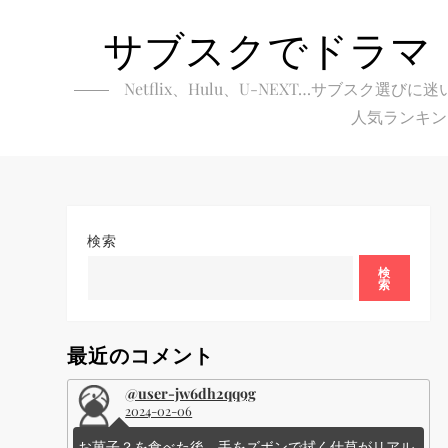
Skip
サブスクでドラマ
to
content
Netflix、Hulu、U-NEXT…サブ
人気ランキン
検索
検
索
最近のコメント
@user-jw6dh2qq9g
2024-02-06
お菓子？を食べた後、手をズボンで拭く仕草がリアル