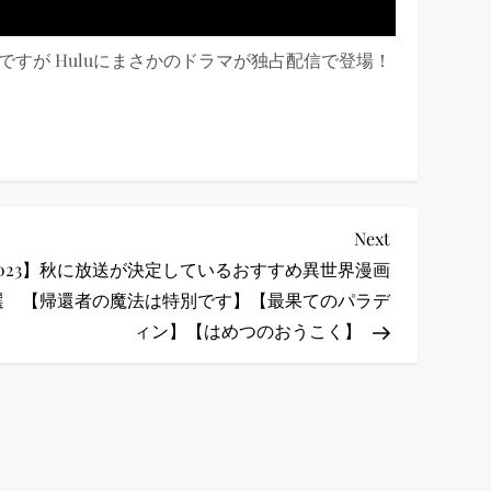
いですが Huluにまさかのドラマが独占配信で登場！
Next
Next
Post
2023】秋に放送が決定しているおすすめ異世界漫画
選 【帰還者の魔法は特別です】【最果てのパラデ
ィン】【はめつのおうこく】