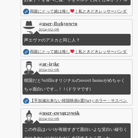
両親にとって娘は推し
｜私ときどきレッサーパンダ ｜Dis
@user-fl1zk5ww7n
2024-02-06
声エヴァのアスカと同じ人？
両親にとって娘は推し
｜私ときどきレッサーパンダ ｜Dis
@ar-jz5kc
2024-02-06
韓国だとNetflixオリジナルのsweet homeがめちゃく
ちゃ面白いです...！！(ドラマです)
【手加減出来ない韓国映画6選Part3/ホラー・サスペン
@user-ew5qg2yw6k
2024-02-06
この作品はパパが有能すぎて面白いよな笑白い線引く
やつきれいにやりながら会話するとこ笑った