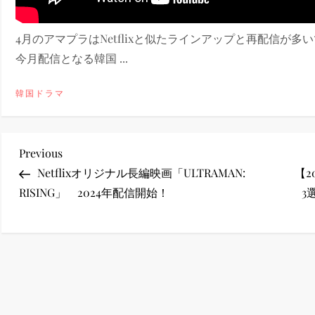
ney (ディズニープラス）
4月のアマプラはNetflixと似たラインアップと再配信が多
今月配信となる韓国 ...
韓国ドラマ
ney (ディズニープラス）
投
Previous
Previous
Post
Netflixオリジナル長編映画「ULTRAMAN:
【
稿
RISING」 2024年配信開始！
3
ナ
ビ
ゲ