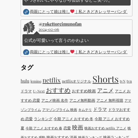
両親にとって娘は推し
｜私ときどきレッサーパンダ ｜Dis
@rokettoreimunofan
2024-02-06
公式が可愛いって言うのかわよい
両親にとって娘は推し
｜私ときどきレッサーパンダ ｜Dis
タグ
Shorts
netflix
hulu
netflixオリジナル
tvN
tvn
lemino
おすすめ
アニメ
おすすめ映画
ドラマ
アニメ お
U-Next
すすめ 恋愛
アニメ映画 名作
アニメ無料動画
アニメ 無料視聴
アマ
ドラマ
ドラマおすす
ゾンプライム
アマゾンプライム 映画
キムテリ
め 恋愛
ランキング
今期 アニメ おすすめ 冬
今期 アニメ おすすめ
映画
夏
恋愛
今期 アニメ おすすめ 春
映画おすすめ netflix アニメ
映
映画おすすめ 洋画
映画ランキング
画おすすめ 感動
映画ランキング