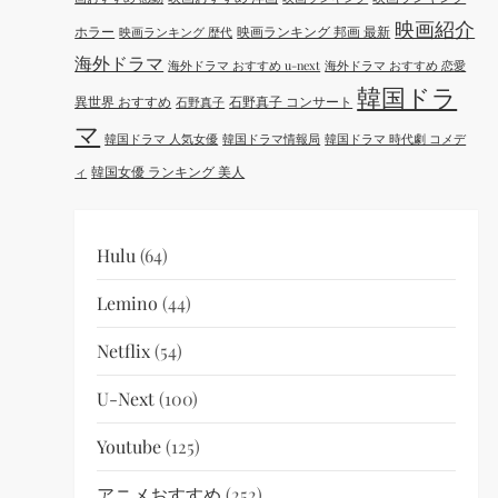
映画紹介
ホラー
映画ランキング 邦画 最新
映画ランキング 歴代
海外ドラマ
海外ドラマ おすすめ u-next
海外ドラマ おすすめ 恋愛
韓国ドラ
異世界 おすすめ
石野真子 コンサート
石野真子
マ
韓国ドラマ 人気女優
韓国ドラマ情報局
韓国ドラマ 時代劇 コメデ
韓国女優 ランキング 美人
ィ
Hulu
(64)
Lemino
(44)
Netflix
(54)
U-Next
(100)
Youtube
(125)
アニメおすすめ
(252)