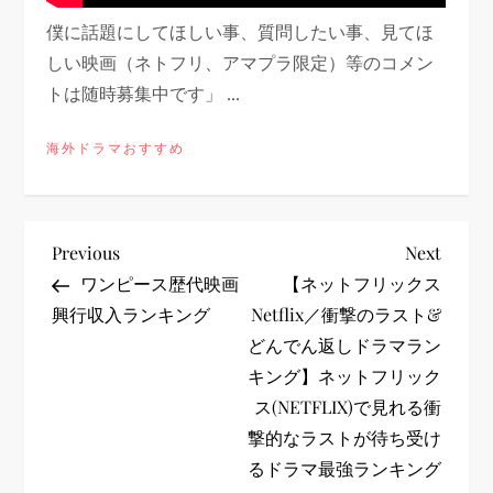
僕に話題にしてほしい事、質問したい事、見てほ
しい映画（ネトフリ、アマプラ限定）等のコメン
トは随時募集中です」 ...
海外ドラマおすすめ
投
Previous
Next
Previous
Next
Post
Post
ワンピース歴代映画
【ネットフリックス
稿
興行収入ランキング
Netflix／衝撃のラスト&
どんでん返しドラマラン
ナ
キング】ネットフリック
ビ
ス(NETFLIX)で見れる衝
撃的なラストが待ち受け
ゲ
るドラマ最強ランキング