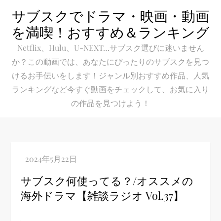
Skip
サブスクでドラマ・映画・動画
to
を満喫！おすすめ＆ランキング
content
Netflix、Hulu、U-NEXT…サブスク選びに迷いません
か？この動画では、あなたにぴったりのサブスクを見つ
けるお手伝いをします！ジャンル別おすすめ作品、人気
ランキングなど今すぐ動画をチェックして、お気に入り
の作品を見つけよう！
サブスク何使ってる？/オススメの
海外ドラマ【雑談ラジオ Vol.37】