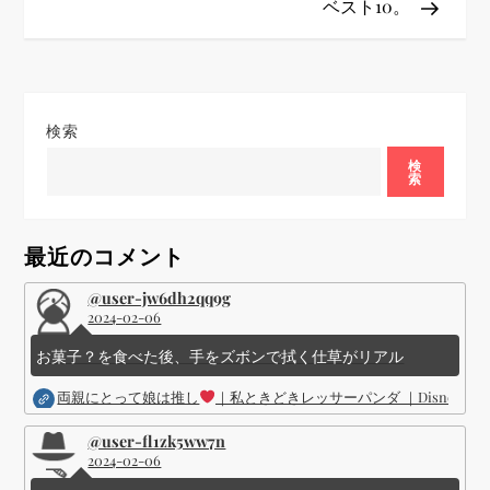
ベスト10。
ー
シ
ョ
検索
ン
検
索
最近のコメント
@user-jw6dh2qq9g
2024-02-06
お菓子？を食べた後、手をズボンで拭く仕草がリアル
両親にとって娘は推し
｜私ときどきレッサーパンダ ｜Disney (
@user-fl1zk5ww7n
2024-02-06