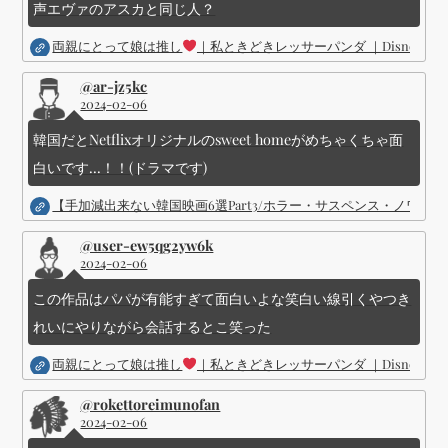
声エヴァのアスカと同じ人？
両親にとって娘は推し
｜私ときどきレッサーパンダ ｜Disney (
@ar-jz5kc
2024-02-06
韓国だとNetflixオリジナルのsweet homeがめちゃくちゃ面
白いです...！！(ドラマです)
【手加減出来ない韓国映画6選Part3/ホラー・サスペンス・ノワ
@user-ew5qg2yw6k
2024-02-06
この作品はパパが有能すぎて面白いよな笑白い線引くやつき
れいにやりながら会話するとこ笑った
両親にとって娘は推し
｜私ときどきレッサーパンダ ｜Disney (
@rokettoreimunofan
2024-02-06