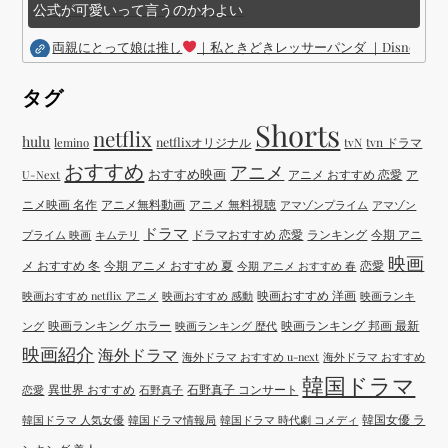
公式が可愛いって言うのかわよい
両親にとって娘は推し
｜私ときどきレッサーパンダ ｜Disney (
タグ
Shorts
netflix
hulu
netflixオリジナル
tvN
tvn ドラマ
lemino
おすすめ
アニメ
おすすめ映画
アニメ おすすめ 恋愛
ア
U-Next
ニメ映画 名作
アニメ無料動画
アニメ 無料視聴
アマゾンプライム
アマゾン
ドラマ
ドラマおすすめ 恋愛
ランキング
今期 アニ
プライム 映画
キムテリ
映画
メ おすすめ 冬
今期 アニメ おすすめ 夏
恋愛
今期 アニメ おすすめ 春
映画おすすめ 洋画
映画おすすめ netflix アニメ
映画おすすめ 感動
映画ランキ
映画ランキング ホラー
映画ランキング 邦画 最新
ング
映画ランキング 歴代
映画紹介
海外ドラマ
海外ドラマ おすすめ u-next
海外ドラマ おすすめ
韓国ドラマ
異世界 おすすめ
石野真子 コンサート
恋愛
石野真子
韓国女優 ラ
韓国ドラマ 人気女優
韓国ドラマ情報局
韓国ドラマ 時代劇 コメディ