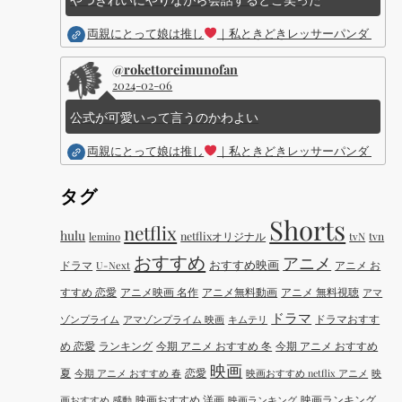
両親にとって娘は推し
｜私ときどきレッサーパンダ ｜Dis
@rokettoreimunofan
2024-02-06
公式が可愛いって言うのかわよい
両親にとって娘は推し
｜私ときどきレッサーパンダ ｜Dis
タグ
Shorts
netflix
hulu
netflixオリジナル
tvN
tvn
lemino
おすすめ
アニメ
おすすめ映画
ドラマ
アニメ お
U-Next
すすめ 恋愛
アニメ映画 名作
アニメ無料動画
アニメ 無料視聴
アマ
ドラマ
ドラマおすす
ゾンプライム
アマゾンプライム 映画
キムテリ
め 恋愛
ランキング
今期 アニメ おすすめ 冬
今期 アニメ おすすめ
映画
夏
恋愛
今期 アニメ おすすめ 春
映画おすすめ netflix アニメ
映
映画おすすめ 洋画
映画ランキング
画おすすめ 感動
映画ランキング