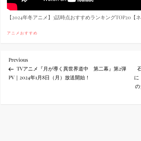
ney (ディズニープラス）
【2024年冬アニメ】3話時点おすすめランキングTOP20
アニメおすすめ
ney (ディズニープラス）
投
Previous
Previous
Post
TVアニメ『月が導く異世界道中 第二幕』第2弾
稿
PV｜2024年1月8日（月）放送開始！
に
の
ナ
ビ
ゲ
ー