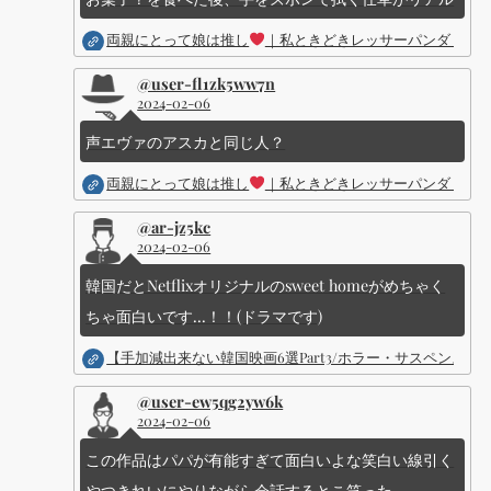
両親にとって娘は推し
｜私ときどきレッサーパンダ ｜Dis
@user-fl1zk5ww7n
2024-02-06
声エヴァのアスカと同じ人？
両親にとって娘は推し
｜私ときどきレッサーパンダ ｜Dis
@ar-jz5kc
2024-02-06
韓国だとNetflixオリジナルのsweet homeがめちゃく
ちゃ面白いです...！！(ドラマです)
【手加減出来ない韓国映画6選Part3/ホラー・サスペン
@user-ew5qg2yw6k
2024-02-06
この作品はパパが有能すぎて面白いよな笑白い線引く
やつきれいにやりながら会話するとこ笑った