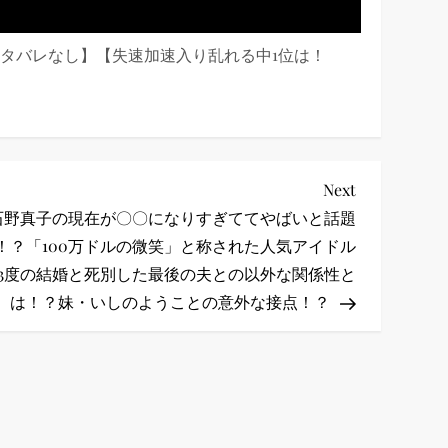
【ネタバレなし】【失速加速入り乱れる中1位は！
Next
Next
Post
石野真子の現在が〇〇になりすぎててやばいと話題
！？「100万ドルの微笑」と称された人気アイドル
3度の結婚と死別した最後の夫との以外な関係性と
は！？妹・いしのようことの意外な接点！？