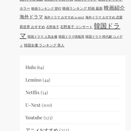
映画紹介
ホラー
映画ランキング 邦画 最新
映画ランキング 歴代
海外ドラマ
海外ドラマ おすすめ u-next
海外ドラマ おすすめ 恋愛
韓国ドラ
異世界 おすすめ
石野真子 コンサート
石野真子
マ
韓国ドラマ 人気女優
韓国ドラマ情報局
韓国ドラマ 時代劇 コメデ
韓国女優 ランキング 美人
ィ
Hulu
(64)
Lemino
(44)
Netflix
(54)
U-Next
(100)
Youtube
(125)
アニメおすすめ
(252)