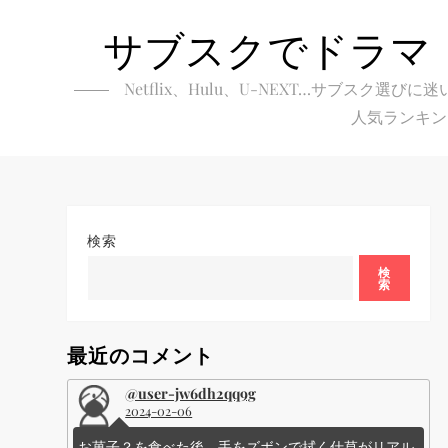
Skip
サブスクでドラマ
to
content
Netflix、Hulu、U-NEXT…サブ
人気ランキン
検索
検
索
最近のコメント
@user-jw6dh2qq9g
2024-02-06
お菓子？を食べた後、手をズボンで拭く仕草がリアル