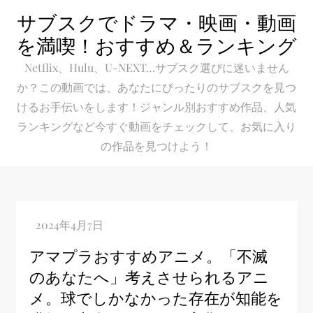
Skip
サブスクでドラマ・映画・動画
to
を満喫！おすすめ＆ランキング
content
Netflix、Hulu、U-NEXT…サブスク選びに迷いません
か？この動画では、あなたにぴったりのサブスクを見つ
けるお手伝いをします！ジャンル別おすすめ作品、人気
ランキングなど今すぐ動画をチェックして、お気に入り
の作品を見つけよう！
アマプラおすすめアニメ。「不滅
のあなたへ」考えさせられるアニ
メ。球でしかなかった存在が知能を