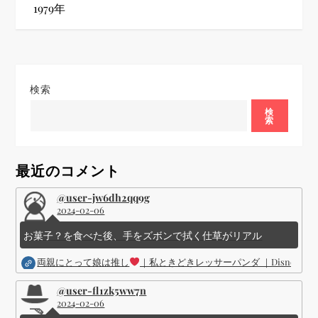
1979年
ゲ
ー
シ
検索
検
ョ
索
ン
最近のコメント
@user-jw6dh2qq9g
2024-02-06
お菓子？を食べた後、手をズボンで拭く仕草がリアル
両親にとって娘は推し
｜私ときどきレッサーパンダ ｜Disney (
@user-fl1zk5ww7n
2024-02-06