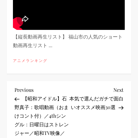
【縦長動画再生リスト】 福山市の人気のショート
動画再生リスト ...
アニメランキング
投
Previous
Next
Previous
Next
Post
Post
【昭和アイドル】石
本気で選んだガチで面白
稿
野真子：歌唱動画（おま
いオススメ映画30選
けコント付）／4thシン
ナ
グル：日曜日はストレン
ビ
ジャー／昭和TV映像／