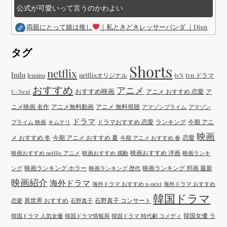
公式が可愛いって言うのかわよい
両親にとって娘は推し
｜私ときどきレッサーパンダ ｜Disney (
タグ
Shorts
netflix
hulu
netflixオリジナル
tvN
tvn ドラマ
lemino
おすすめ
アニメ
おすすめ映画
アニメ おすすめ 恋愛
ア
U-Next
ニメ映画 名作
アニメ無料動画
アニメ 無料視聴
アマゾンプライム
アマゾン
ドラマ
ドラマおすすめ 恋愛
ランキング
今期 アニ
プライム 映画
キムテリ
映画
メ おすすめ 冬
今期 アニメ おすすめ 夏
恋愛
今期 アニメ おすすめ 春
映画おすすめ 洋画
映画おすすめ netflix アニメ
映画おすすめ 感動
映画ランキ
映画ランキング ホラー
映画ランキング 邦画 最新
ング
映画ランキング 歴代
映画紹介
海外ドラマ
海外ドラマ おすすめ u-next
海外ドラマ おすすめ
韓国ドラマ
異世界 おすすめ
石野真子 コンサート
恋愛
石野真子
韓国女優 ラ
韓国ドラマ 人気女優
韓国ドラマ情報局
韓国ドラマ 時代劇 コメディ