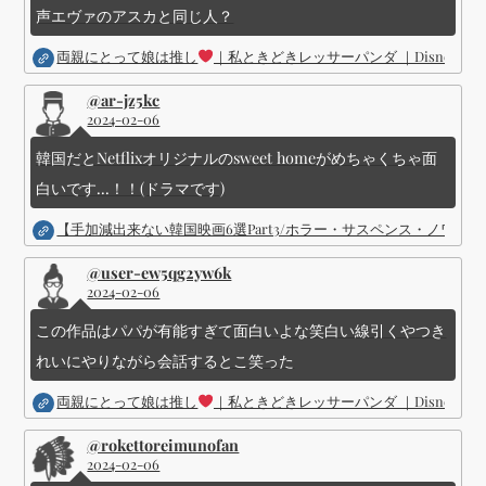
声エヴァのアスカと同じ人？
両親にとって娘は推し
｜私ときどきレッサーパンダ ｜Disney (
@ar-jz5kc
2024-02-06
韓国だとNetflixオリジナルのsweet homeがめちゃくちゃ面
白いです...！！(ドラマです)
【手加減出来ない韓国映画6選Part3/ホラー・サスペンス・ノワ
@user-ew5qg2yw6k
2024-02-06
この作品はパパが有能すぎて面白いよな笑白い線引くやつき
れいにやりながら会話するとこ笑った
両親にとって娘は推し
｜私ときどきレッサーパンダ ｜Disney (
@rokettoreimunofan
2024-02-06