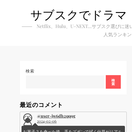
Skip
サブスクでドラマ
to
content
Netflix、Hulu、U-NEXT…サブ
人気ランキン
検索
検
索
最近のコメント
@user-jw6dh2qq9g
2024-02-06
お菓子？を食べた後、手をズボンで拭く仕草がリアル