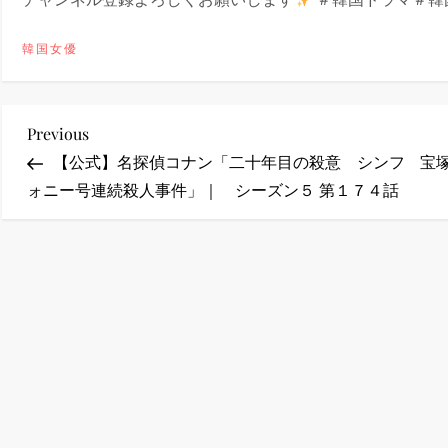
ney (ディズニープラス）
韓国女優
投
Previous
Previous
Post
【公式】名探偵コナン「二十年目の殺意 シンフ
宝
ney (ディズニープラス）
稿
ォニー号連続殺人事件」｜ シーズン５ 第１７４話
ナ
ビ
ゲ
ー
シ