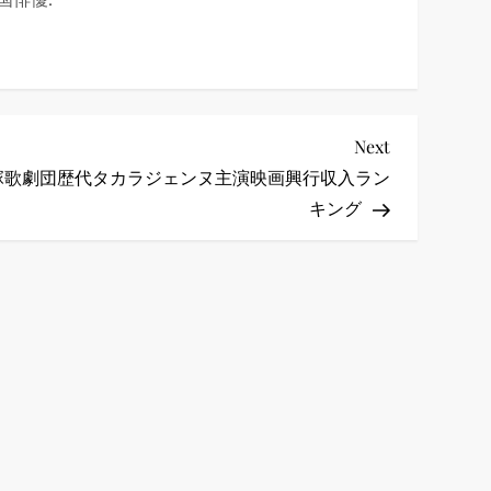
Next
Next
Post
塚歌劇団歴代タカラジェンヌ主演映画興行収入ラン
キング