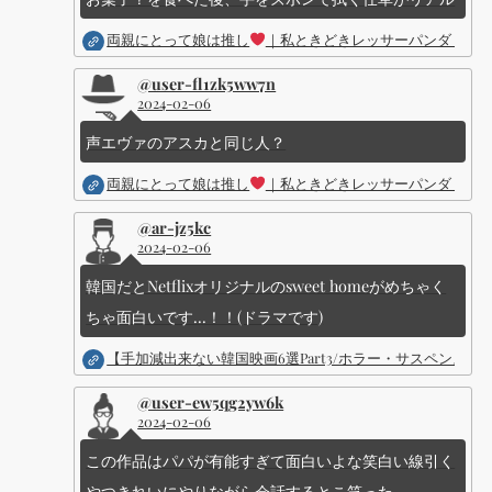
両親にとって娘は推し
｜私ときどきレッサーパンダ ｜Dis
@user-fl1zk5ww7n
2024-02-06
声エヴァのアスカと同じ人？
両親にとって娘は推し
｜私ときどきレッサーパンダ ｜Dis
@ar-jz5kc
2024-02-06
韓国だとNetflixオリジナルのsweet homeがめちゃく
ちゃ面白いです...！！(ドラマです)
【手加減出来ない韓国映画6選Part3/ホラー・サスペン
@user-ew5qg2yw6k
2024-02-06
この作品はパパが有能すぎて面白いよな笑白い線引く
やつきれいにやりながら会話するとこ笑った