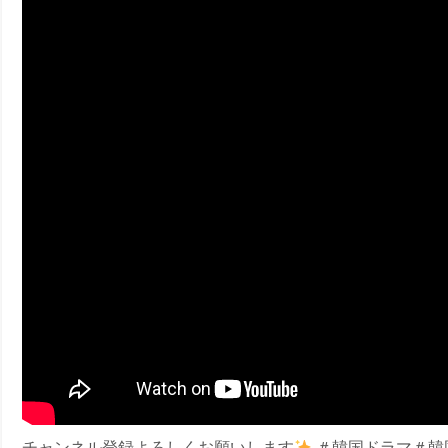
ney (ディズニープラス）
ney (ディズニープラス）
ス・ノワール】韓国至上の《最凶の悪》が登場する韓国映画。
チャンネル登録よろしくお願いします
＃韓国ドラマ＃韓