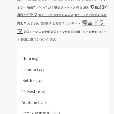
映画紹介
ホラー
映画ランキング 邦画 最新
映画ランキング 歴代
海外ドラマ
海外ドラマ おすすめ u-next
海外ドラマ おすすめ 恋愛
韓国ドラ
異世界 おすすめ
石野真子 コンサート
石野真子
マ
韓国ドラマ 人気女優
韓国ドラマ情報局
韓国ドラマ 時代劇 コメデ
韓国女優 ランキング 美人
ィ
Hulu
(64)
Lemino
(44)
Netflix
(54)
U-Next
(100)
Youtube
(125)
アニメおすすめ
(252)