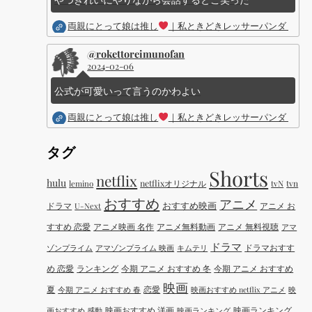
両親にとって娘は推し
｜私ときどきレッサーパンダ ｜Dis
@rokettoreimunofan
2024-02-06
公式が可愛いって言うのかわよい
両親にとって娘は推し
｜私ときどきレッサーパンダ ｜Dis
タグ
Shorts
netflix
hulu
netflixオリジナル
tvN
tvn
lemino
おすすめ
アニメ
おすすめ映画
ドラマ
アニメ お
U-Next
すすめ 恋愛
アニメ映画 名作
アニメ無料動画
アニメ 無料視聴
アマ
ドラマ
ドラマおすす
ゾンプライム
アマゾンプライム 映画
キムテリ
め 恋愛
ランキング
今期 アニメ おすすめ 冬
今期 アニメ おすすめ
映画
夏
恋愛
今期 アニメ おすすめ 春
映画おすすめ netflix アニメ
映
映画おすすめ 洋画
映画ランキング
画おすすめ 感動
映画ランキング