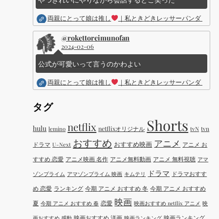
両親にとって娘は推し
｜私ときどきレッサーパンダ ｜Dis
@rokettoreimunofan
2024-02-06
公式が可愛いって言うのかわよい
両親にとって娘は推し
｜私ときどきレッサーパンダ ｜Dis
タグ
Shorts
netflix
hulu
netflixオリジナル
tvN
tvn
lemino
おすすめ
アニメ
おすすめ映画
ドラマ
アニメ お
U-Next
すすめ 恋愛
アニメ映画 名作
アニメ無料動画
アニメ 無料視聴
アマ
ドラマ
ドラマおすす
ゾンプライム
アマゾンプライム 映画
キムテリ
め 恋愛
ランキング
今期 アニメ おすすめ 冬
今期 アニメ おすすめ
映画
夏
恋愛
今期 アニメ おすすめ 春
映画おすすめ netflix アニメ
映
映画おすすめ 洋画
映画ランキング
画おすすめ 感動
映画ランキング