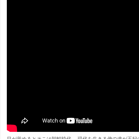
ney (ディズニープラス）
ney (ディズニープラス）
ス・ノワール】韓国至上の《最凶の悪》が登場する韓国映画。
目が覚めるとそこは朝鮮時代― 現代を生きる俺の魂が王妃