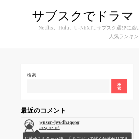
Skip
サブスクでドラマ
to
content
Netflix、Hulu、U-NEXT…サブ
人気ランキン
検索
検
索
最近のコメント
@user-jw6dh2qq9g
2024-02-06
お菓子？を食べた後、手をズボンで拭く仕草がリアル