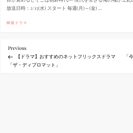
放送日時：2/15(水) スタート 毎週(月)～(金) ...
ney (ディズニープラス）
韓国ドラマ
投
Previous
Previous
ney (ディズニープラス）
Post
【ドラマ】おすすめのネットフリックスドラマ
「今
稿
「ザ・ディプロマット」
ナ
ビ
ゲ
ー