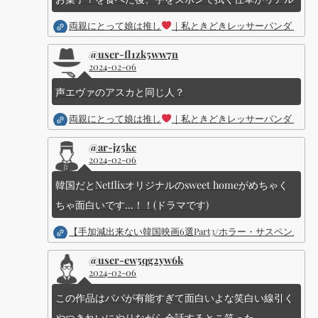
両親にとって娘は推し
｜私ときどきレッサーパンダ ｜Dis
@user-fl1zk5ww7n
2024-02-06
声エヴァのアスカと同じ人？
両親にとって娘は推し
｜私ときどきレッサーパンダ ｜Dis
@ar-jz5kc
2024-02-06
韓国だとNetflixオリジナルのsweet homeがめちゃく
ちゃ面白いです...！！(ドラマです)
【手加減出来ない韓国映画6選Part3/ホラー・サスペン
@user-ew5qg2yw6k
2024-02-06
この作品はパパが有能すぎて面白いよな笑白い線引く
やつきれいにやりながら会話するとこ笑った