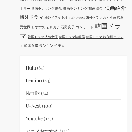
映画紹介
ホラー
映画ランキング 邦画 最新
映画ランキング 歴代
海外ドラマ
海外ドラマ おすすめ u-next
海外ドラマ おすすめ 恋愛
韓国ドラ
異世界 おすすめ
石野真子 コンサート
石野真子
マ
韓国ドラマ 人気女優
韓国ドラマ情報局
韓国ドラマ 時代劇 コメデ
韓国女優 ランキング 美人
ィ
Hulu
(64)
Lemino
(44)
Netflix
(54)
U-Next
(100)
Youtube
(125)
アニメおすすめ
(252)