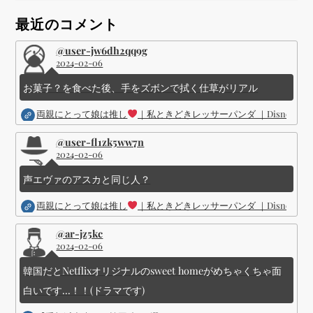
ョ
最近のコメント
ン
@user-jw6dh2qq9g
2024-02-06
お菓子？を食べた後、手をズボンで拭く仕草がリアル
両親にとって娘は推し
｜私ときどきレッサーパンダ ｜Disney (
@user-fl1zk5ww7n
2024-02-06
声エヴァのアスカと同じ人？
両親にとって娘は推し
｜私ときどきレッサーパンダ ｜Disney (
@ar-jz5kc
2024-02-06
韓国だとNetflixオリジナルのsweet homeがめちゃくちゃ面
白いです...！！(ドラマです)