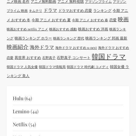
ニメ映画 名作
アニメ無料動画
アニメ 無料視聴
アマゾンプライム
アマゾン
ドラマ
ドラマおすすめ 恋愛
ランキング
今期 アニ
プライム 映画
キムテリ
映画
メ おすすめ 冬
今期 アニメ おすすめ 夏
恋愛
今期 アニメ おすすめ 春
映画おすすめ 洋画
映画おすすめ netflix アニメ
映画おすすめ 感動
映画ランキ
映画ランキング ホラー
映画ランキング 邦画 最新
ング
映画ランキング 歴代
映画紹介
海外ドラマ
海外ドラマ おすすめ u-next
海外ドラマ おすすめ
韓国ドラマ
異世界 おすすめ
石野真子 コンサート
恋愛
石野真子
韓国女優 ラ
韓国ドラマ 人気女優
韓国ドラマ情報局
韓国ドラマ 時代劇 コメディ
ンキング 美人
Hulu
(64)
Lemino
(44)
Netflix
(54)