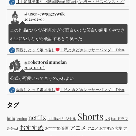
【手加減出来ない韓国映画6選Part3/ホラー・サスペンス・ノワ
@user-ew5qg2yw6k
2024-02-06
この作品はパパが有能すぎて面白いよな笑白い線引くやつき
れいにやりながら会話するとこ笑った
両親にとって娘は推し
｜私ときどきレッサーパンダ ｜Disney (
@rokettoreimunofan
2024-02-06
公式が可愛いって言うのかわよい
両親にとって娘は推し
｜私ときどきレッサーパンダ ｜Disney (
タグ
Shorts
netflix
hulu
netflixオリジナル
tvN
tvn ドラマ
lemino
おすすめ
アニメ
おすすめ映画
アニメ おすすめ 恋愛
ア
U-Next