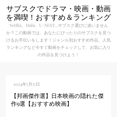
Skip
サブスクでドラマ・映画・動画
to
を満喫！おすすめ＆ランキング
content
Netflix、Hulu、U-NEXT…サブスク選びに迷いません
か？この動画では、あなたにぴったりのサブスクを見つ
けるお手伝いをします！ジャンル別おすすめ作品、人気
ランキングなど今すぐ動画をチェックして、お気に入り
の作品を見つけよう！
【邦画傑作選】日本映画の隠れた傑
作9選【おすすめ映画】