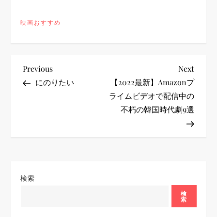
映画おすすめ
投
Previous
Next
Previous
Next
Post
Post
にのりたい
【2022最新】Amazonプ
稿
ライムビデオで配信中の
不朽の韓国時代劇9選
ナ
ビ
ゲ
検索
ー
検
索
シ