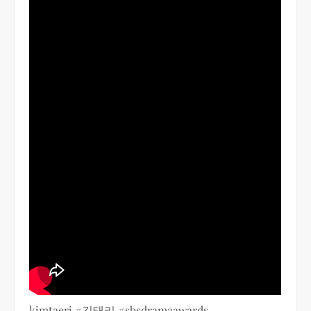
kimtaeri #김태리 #sbsdramaawards