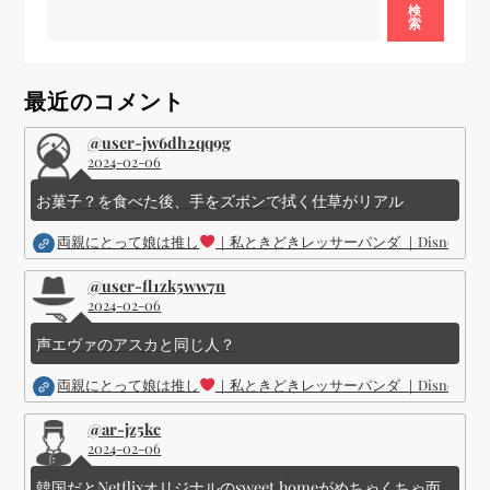
検
索
シ
ョ
最近のコメント
ン
@user-jw6dh2qq9g
2024-02-06
お菓子？を食べた後、手をズボンで拭く仕草がリアル
両親にとって娘は推し
｜私ときどきレッサーパンダ ｜Disney (
@user-fl1zk5ww7n
2024-02-06
声エヴァのアスカと同じ人？
両親にとって娘は推し
｜私ときどきレッサーパンダ ｜Disney (
@ar-jz5kc
2024-02-06
韓国だとNetflixオリジナルのsweet homeがめちゃくちゃ面