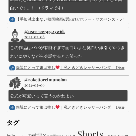
白いです...！！(ドラマです)
【手加減出来ない韓国映画6選Part3/ホラー・サスペンス・ノワ
@user-ew5qg2yw6k
2024-02-06
この作品はパパが有能すぎて面白いよな笑白い線引くやつき
れいにやりながら会話するとこ笑った
両親にとって娘は推し
｜私ときどきレッサーパンダ ｜Disney (
@rokettoreimunofan
2024-02-06
公式が可愛いって言うのかわよい
両親にとって娘は推し
｜私ときどきレッサーパンダ ｜Disney (
タグ
Shorts
netflix
hulu