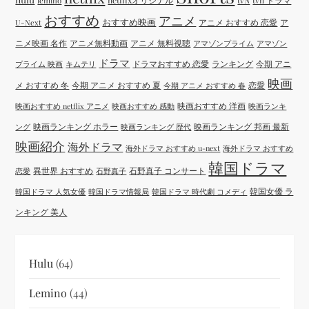
netflixオリジナル
tvN
tvn ドラマ
lemino
おすすめ
アニメ
おすすめ映画
アニメ おすすめ 恋愛
ア
U-Next
ニメ映画 名作
アニメ無料動画
アニメ 無料視聴
アマゾンプライム
アマゾン
ドラマ
ドラマおすすめ 恋愛
ランキング
今期 アニ
プライム 映画
キムテリ
映画
メ おすすめ 冬
今期 アニメ おすすめ 夏
恋愛
今期 アニメ おすすめ 春
映画おすすめ 洋画
映画おすすめ netflix アニメ
映画おすすめ 感動
映画ランキ
映画ランキング ホラー
映画ランキング 邦画 最新
ング
映画ランキング 歴代
映画紹介
海外ドラマ
海外ドラマ おすすめ u-next
海外ドラマ おすすめ
韓国ドラマ
異世界 おすすめ
石野真子 コンサート
恋愛
石野真子
韓国女優 ラ
韓国ドラマ 人気女優
韓国ドラマ情報局
韓国ドラマ 時代劇 コメディ
ンキング 美人
Hulu
(64)
Lemino
(44)