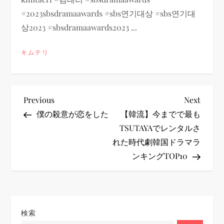
#2023sbsdramaawards #sbs연기대상 #sbs연기대
상2023 #sbsdramaawards2023 ...
キムテリ
投
Previous
Next
Previous
Next
Post
Post
僕の殺意が恋をした
【韓流】今までで最も
稿
TSUTAYAでレンタルさ
れた時代劇韓国ドラマラ
ナ
ンキングTOP10
ビ
ゲ
検索
ー