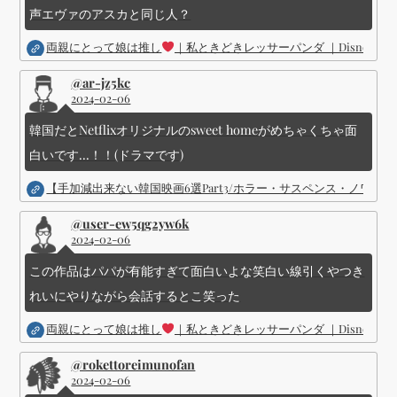
声エヴァのアスカと同じ人？
両親にとって娘は推し
｜私ときどきレッサーパンダ ｜Disney (
@ar-jz5kc
2024-02-06
韓国だとNetflixオリジナルのsweet homeがめちゃくちゃ面
白いです...！！(ドラマです)
【手加減出来ない韓国映画6選Part3/ホラー・サスペンス・ノワ
@user-ew5qg2yw6k
2024-02-06
この作品はパパが有能すぎて面白いよな笑白い線引くやつき
れいにやりながら会話するとこ笑った
両親にとって娘は推し
｜私ときどきレッサーパンダ ｜Disney (
@rokettoreimunofan
2024-02-06