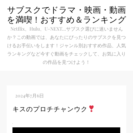
Skip
サブスクでドラマ・映画・動画
to
を満喫！おすすめ＆ランキング
content
Netflix、Hulu、U-NEXT…サブスク選びに迷いません
か？この動画では、あなたにぴったりのサブスクを見つ
けるお手伝いをします！ジャンル別おすすめ作品、人気
ランキングなど今すぐ動画をチェックして、お気に入り
の作品を見つけよう！
キスのプロチチャンウク