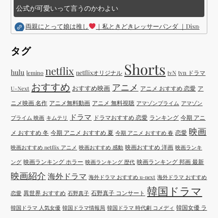
公式が可愛いって言うのかわよい
両親にとって娘は推し
｜私ときどきレッサーパンダ ｜Disney (
タグ
Shorts
netflix
hulu
netflixオリジナル
tvN
tvn ドラマ
lemino
おすすめ
アニメ
おすすめ映画
アニメ おすすめ 恋愛
ア
U-Next
ニメ映画 名作
アニメ無料動画
アニメ 無料視聴
アマゾンプライム
アマゾン
ドラマ
ドラマおすすめ 恋愛
ランキング
今期 アニ
プライム 映画
キムテリ
映画
メ おすすめ 冬
今期 アニメ おすすめ 夏
恋愛
今期 アニメ おすすめ 春
映画おすすめ 洋画
映画おすすめ netflix アニメ
映画おすすめ 感動
映画ランキ
映画ランキング ホラー
映画ランキング 邦画 最新
ング
映画ランキング 歴代
映画紹介
海外ドラマ
海外ドラマ おすすめ u-next
海外ドラマ おすすめ
韓国ドラマ
異世界 おすすめ
石野真子 コンサート
恋愛
石野真子
韓国女優 ラ
韓国ドラマ 人気女優
韓国ドラマ情報局
韓国ドラマ 時代劇 コメディ