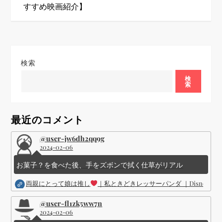
ナ
すすめ映画紹介】
ビ
ゲ
検索
ー
検
索
シ
ョ
最近のコメント
ン
@user-jw6dh2qq9g
2024-02-06
お菓子？を食べた後、手をズボンで拭く仕草がリアル
両親にとって娘は推し
｜私ときどきレッサーパンダ ｜Disney (
@user-fl1zk5ww7n
2024-02-06