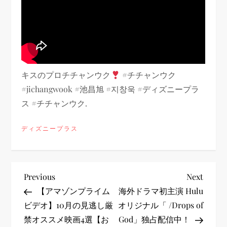
キスのプロチチャンウク
#チチャンウク
#jichangwook #池昌旭 #지창욱 #ディズニープラ
ス #チチャンウク.
ディズニープラス
投
Previous
Next
Previous
Next
Post
Post
【アマゾンプライム
海外ドラマ初主演 Hulu
稿
ビデオ】10月の見逃し厳
オリジナル「 /Drops of
禁オススメ映画4選【お
God」独占配信中！