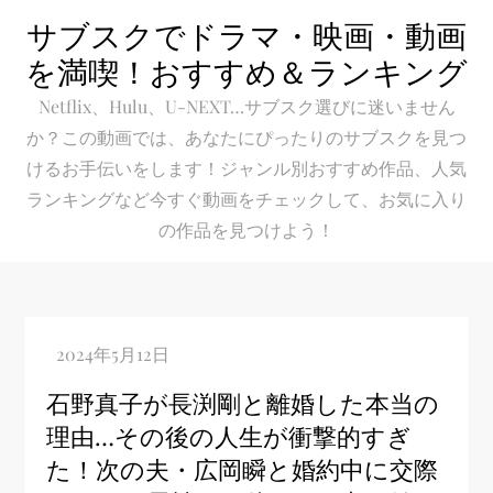
Skip
サブスクでドラマ・映画・動画
to
を満喫！おすすめ＆ランキング
content
Netflix、Hulu、U-NEXT…サブスク選びに迷いません
か？この動画では、あなたにぴったりのサブスクを見つ
けるお手伝いをします！ジャンル別おすすめ作品、人気
ランキングなど今すぐ動画をチェックして、お気に入り
の作品を見つけよう！
石野真子が長渕剛と離婚した本当の
理由…その後の人生が衝撃的すぎ
た！次の夫・広岡瞬と婚約中に交際