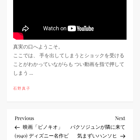
真実の口へようこそ。
ここでは、 手を出してしまうとショックを受ける
ことがわかっていながらも つい動画を指で押して
しまう ...
石野真子
投
Previous
Next
Previous
Next
Post
Post
映画「ピノキオ」
パクソジュンが隣に来て
稿
(1940) ディズニー名作ビ
気まずいハンソヒ