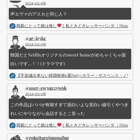
2024-02-06
声エヴァのアスカと同じ人？
両親にとって娘は推し
｜私ときどきレッサーパンダ ｜Disney (
@ar-jz5kc
2024-02-06
韓国だとNetflixオリジナルのsweet homeがめちゃくちゃ面
白いです...！！(ドラマです)
【手加減出来ない韓国映画6選Part3/ホラー・サスペンス・ノワ
@user-ew5qg2yw6k
2024-02-06
この作品はパパが有能すぎて面白いよな笑白い線引くやつき
れいにやりながら会話するとこ笑った
両親にとって娘は推し
｜私ときどきレッサーパンダ ｜Disney (
@rokettoreimunofan