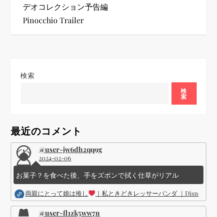
デオコレクション予告編
ナ
Pinocchio Trailer
ビ
ゲ
検索
ー
検
索
シ
ョ
最近のコメント
ン
@user-jw6dh2qq9g
2024-02-06
お菓子？を食べた後、手をズボンで拭く仕草がリアル
両親にとって娘は推し
｜私ときどきレッサーパンダ ｜Disney (
@user-fl1zk5ww7n