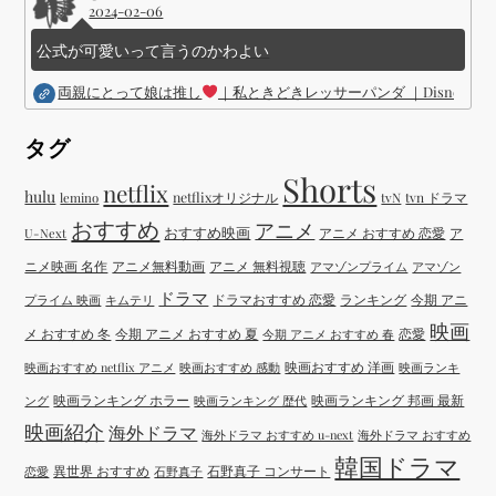
2024-02-06
公式が可愛いって言うのかわよい
両親にとって娘は推し
｜私ときどきレッサーパンダ ｜Disney (
タグ
Shorts
netflix
hulu
netflixオリジナル
tvN
tvn ドラマ
lemino
おすすめ
アニメ
おすすめ映画
アニメ おすすめ 恋愛
ア
U-Next
ニメ映画 名作
アニメ無料動画
アニメ 無料視聴
アマゾンプライム
アマゾン
ドラマ
ドラマおすすめ 恋愛
ランキング
今期 アニ
プライム 映画
キムテリ
映画
メ おすすめ 冬
今期 アニメ おすすめ 夏
恋愛
今期 アニメ おすすめ 春
映画おすすめ 洋画
映画おすすめ netflix アニメ
映画おすすめ 感動
映画ランキ
映画ランキング ホラー
映画ランキング 邦画 最新
ング
映画ランキング 歴代
映画紹介
海外ドラマ
海外ドラマ おすすめ u-next
海外ドラマ おすすめ
韓国ドラマ
異世界 おすすめ
石野真子 コンサート
恋愛
石野真子