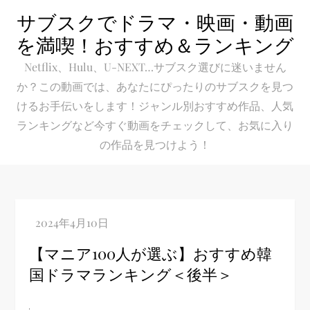
Skip
サブスクでドラマ・映画・動画
to
を満喫！おすすめ＆ランキング
content
Netflix、Hulu、U-NEXT…サブスク選びに迷いません
か？この動画では、あなたにぴったりのサブスクを見つ
けるお手伝いをします！ジャンル別おすすめ作品、人気
ランキングなど今すぐ動画をチェックして、お気に入り
の作品を見つけよう！
【マニア100人が選ぶ】おすすめ韓
国ドラマランキング＜後半＞