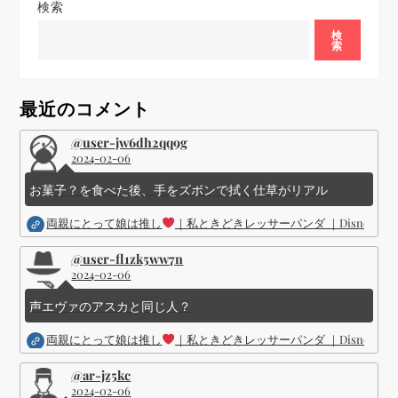
検索
ー
検
索
シ
ョ
最近のコメント
ン
@user-jw6dh2qq9g
2024-02-06
お菓子？を食べた後、手をズボンで拭く仕草がリアル
両親にとって娘は推し
｜私ときどきレッサーパンダ ｜Disney (
@user-fl1zk5ww7n
2024-02-06
声エヴァのアスカと同じ人？
両親にとって娘は推し
｜私ときどきレッサーパンダ ｜Disney (
@ar-jz5kc
2024-02-06