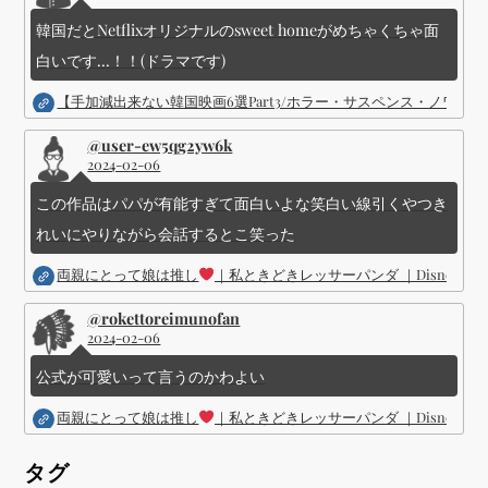
韓国だとNetflixオリジナルのsweet homeがめちゃくちゃ面
白いです...！！(ドラマです)
【手加減出来ない韓国映画6選Part3/ホラー・サスペンス・ノワ
@user-ew5qg2yw6k
2024-02-06
この作品はパパが有能すぎて面白いよな笑白い線引くやつき
れいにやりながら会話するとこ笑った
両親にとって娘は推し
｜私ときどきレッサーパンダ ｜Disney (
@rokettoreimunofan
2024-02-06
公式が可愛いって言うのかわよい
両親にとって娘は推し
｜私ときどきレッサーパンダ ｜Disney (
タグ