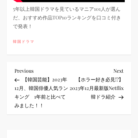
5年以上韓国ドラマを見ているマニア101人が選ん
だ、おすすめ作品TOP10ランキングを口コミ付き
で発表！
韓国ドラマ
投
Previous
Next
Previous
Next
Post
Post
【韓国芸能】2023年
【ホラー好き必見!?】
稿
12月、韓国俳優人気ラン
2023年12月最新版Netflix
キング 1年前と比べて
韓ドラ紹介
ナ
みました！！
ビ
ゲ