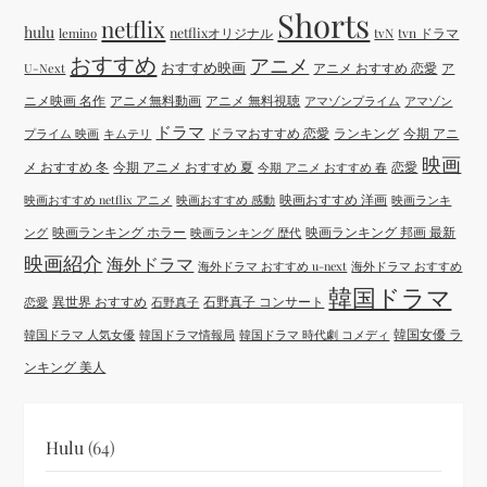
Shorts
netflix
hulu
netflixオリジナル
tvN
tvn ドラマ
lemino
おすすめ
アニメ
おすすめ映画
アニメ おすすめ 恋愛
ア
U-Next
ニメ映画 名作
アニメ無料動画
アニメ 無料視聴
アマゾンプライム
アマゾン
ドラマ
ドラマおすすめ 恋愛
ランキング
今期 アニ
プライム 映画
キムテリ
映画
メ おすすめ 冬
今期 アニメ おすすめ 夏
恋愛
今期 アニメ おすすめ 春
映画おすすめ 洋画
映画おすすめ netflix アニメ
映画おすすめ 感動
映画ランキ
映画ランキング ホラー
映画ランキング 邦画 最新
ング
映画ランキング 歴代
映画紹介
海外ドラマ
海外ドラマ おすすめ u-next
海外ドラマ おすすめ
韓国ドラマ
異世界 おすすめ
石野真子 コンサート
恋愛
石野真子
韓国女優 ラ
韓国ドラマ 人気女優
韓国ドラマ情報局
韓国ドラマ 時代劇 コメディ
ンキング 美人
Hulu
(64)