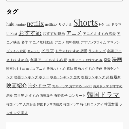
タグ
Shorts
netflix
hulu
netflixオリジナル
tvN
tvn ドラマ
lemino
おすすめ
アニメ
おすすめ映画
アニメ おすすめ 恋愛
ア
U-Next
ニメ映画 名作
アニメ無料動画
アニメ 無料視聴
アマゾンプライム
アマゾン
ドラマ
ドラマおすすめ 恋愛
ランキング
今期 アニ
プライム 映画
キムテリ
映画
メ おすすめ 冬
今期 アニメ おすすめ 夏
恋愛
今期 アニメ おすすめ 春
映画おすすめ 洋画
映画おすすめ netflix アニメ
映画おすすめ 感動
映画ランキ
映画ランキング ホラー
映画ランキング 邦画 最新
ング
映画ランキング 歴代
映画紹介
海外ドラマ
海外ドラマ おすすめ u-next
海外ドラマ おすすめ
韓国ドラマ
異世界 おすすめ
石野真子 コンサート
恋愛
石野真子
韓国女優 ラ
韓国ドラマ 人気女優
韓国ドラマ情報局
韓国ドラマ 時代劇 コメディ
ンキング 美人