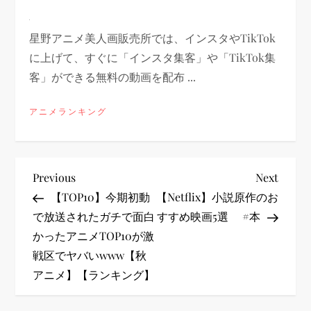
星野アニメ美人画販売所では、インスタやTikTok
に上げて、すぐに「インスタ集客」や「TikTok集
客」ができる無料の動画を配布 ...
アニメランキング
投
Previous
Next
Previous
Next
Post
Post
【TOP10】今期初動
【Netflix】小説原作のお
稿
で放送されたガチで面白
すすめ映画5選 #本
かったアニメTOP10が激
ナ
戦区でヤバいwww【秋
ビ
アニメ】【ランキング】