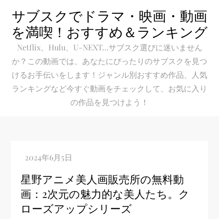
Skip
サブスクでドラマ・映画・動画
to
を満喫！おすすめ＆ランキング
content
Netflix、Hulu、U-NEXT…サブスク選びに迷いません
か？この動画では、あなたにぴったりのサブスクを見つ
けるお手伝いをします！ジャンル別おすすめ作品、人気
ランキングなど今すぐ動画をチェックして、お気に入り
の作品を見つけよう！
星野アニメ美人画販売所の無料動
画：2次元の魅力的な美人たち。ク
ローズアップシリーズ