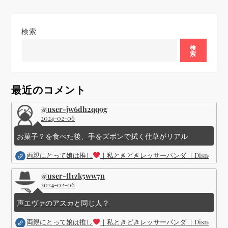
ゲ
ー
検索
シ
検
索
ョ
最近のコメント
ン
@user-jw6dh2qq9g
2024-02-06
お菓子？を食べた後、手をズボンで拭く仕草がリアル
両親にとって娘は推し
｜私ときどきレッサーパンダ ｜Disney (
@user-fl1zk5ww7n
2024-02-06
声エヴァのアスカと同じ人？
両親にとって娘は推し
｜私ときどきレッサーパンダ ｜Disney (