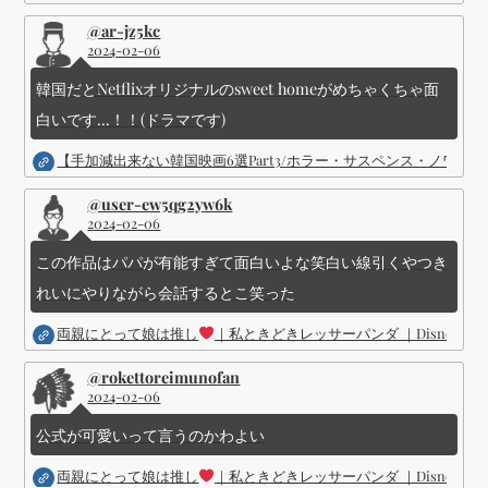
@ar-jz5kc
2024-02-06
韓国だとNetflixオリジナルのsweet homeがめちゃくちゃ面
白いです...！！(ドラマです)
【手加減出来ない韓国映画6選Part3/ホラー・サスペンス・ノワ
@user-ew5qg2yw6k
2024-02-06
この作品はパパが有能すぎて面白いよな笑白い線引くやつき
れいにやりながら会話するとこ笑った
両親にとって娘は推し
｜私ときどきレッサーパンダ ｜Disney (
@rokettoreimunofan
2024-02-06
公式が可愛いって言うのかわよい
両親にとって娘は推し
｜私ときどきレッサーパンダ ｜Disney (