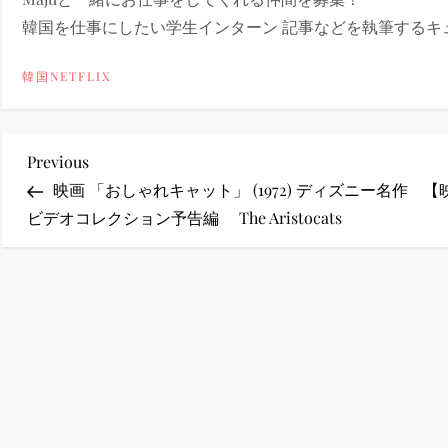
韓国を仕事にしたい学生インターン 記事などを執筆するキュレ
ney (ディズニープラス）
韓国NETFLIX
投
Previous
Previous
ney (ディズニープラス）
Post
映画 「おしゃれキャット」 (1972) ディズニー名作
【
稿
ビデオコレクション予告編 The Aristocats
ナ
ビ
ゲ
ー