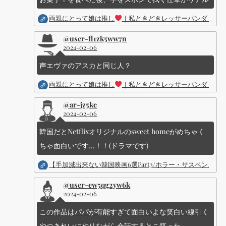
両親にとって娘は推し
｜私ときどきレッサーパンダ ｜Dis
@user-fl1zk5ww7n
2024-02-06
声エヴァのアスカと同じ人？
両親にとって娘は推し
｜私ときどきレッサーパンダ ｜Dis
@ar-jz5kc
2024-02-06
韓国だとNetflixオリジナルのsweet homeがめちゃく
ちゃ面白いです...！！(ドラマです)
【手加減出来ない韓国映画6選Part3/ホラー・サスペン
@user-ew5qg2yw6k
2024-02-06
この作品はパパが有能すぎて面白いよな笑白い線引く
やつきれいにやりながら会話するとこ笑った