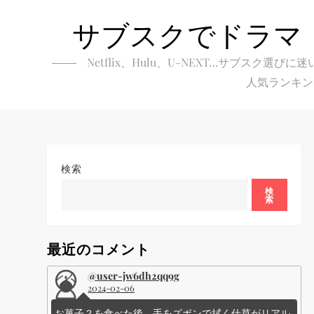
Skip
サブスクでドラマ
to
content
Netflix、Hulu、U-NEXT…サブ
人気ランキン
検索
検
索
最近のコメント
@user-jw6dh2qq9g
2024-02-06
お菓子？を食べた後、手をズボンで拭く仕草がリアル