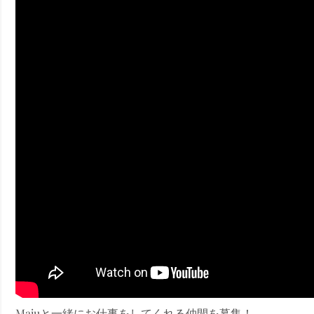
ney (ディズニープラス）
ney (ディズニープラス）
ス・ノワール】韓国至上の《最凶の悪》が登場する韓国映画。
Majuと一緒にお仕事をしてくれる仲間を募集！