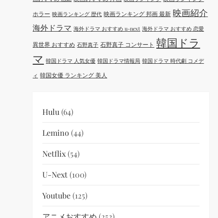
映画紹介
ホラー
映画ランキング 邦画 最新
映画ランキング 歴代
海外ドラマ
海外ドラマ おすすめ u-next
海外ドラマ おすすめ 恋愛
韓国ドラ
異世界 おすすめ
石野真子 コンサート
石野真子
マ
韓国ドラマ 人気女優
韓国ドラマ情報局
韓国ドラマ 時代劇 コメデ
韓国女優 ランキング 美人
ィ
Hulu
(64)
Lemino
(44)
Netflix
(54)
U-Next
(100)
Youtube
(125)
アニメおすすめ
(252)