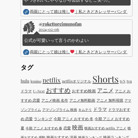
両親にとって娘は推し
｜私ときどきレッサーパンダ ｜Dis
@rokettoreimunofan
2024-02-06
公式が可愛いって言うのかわよい
両親にとって娘は推し
｜私ときどきレッサーパンダ ｜Dis
タグ
Shorts
netflix
hulu
netflixオリジナル
tvN
tvn
lemino
おすすめ
アニメ
おすすめ映画
ドラマ
アニメ お
U-Next
すすめ 恋愛
アニメ映画 名作
アニメ無料動画
アニメ 無料視聴
アマ
ドラマ
ドラマおすす
ゾンプライム
アマゾンプライム 映画
キムテリ
め 恋愛
ランキング
今期 アニメ おすすめ 冬
今期 アニメ おすすめ
映画
夏
恋愛
今期 アニメ おすすめ 春
映画おすすめ netflix アニメ
映
映画おすすめ 洋画
映画ランキング
画おすすめ 感動
映画ランキング