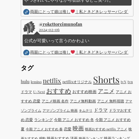
両親にとって娘は推し
｜私ときどきレッサーパンダ ｜Dis
@rokettoreimunofan
2024-02-06
公式が可愛いって言うのかわよい
両親にとって娘は推し
｜私ときどきレッサーパンダ ｜Dis
タグ
Shorts
netflix
hulu
netflixオリジナル
tvN
tvn
lemino
おすすめ
アニメ
おすすめ映画
ドラマ
アニメ お
U-Next
すすめ 恋愛
アニメ映画 名作
アニメ無料動画
アニメ 無料視聴
アマ
ドラマ
ドラマおすす
ゾンプライム
アマゾンプライム 映画
キムテリ
め 恋愛
ランキング
今期 アニメ おすすめ 冬
今期 アニメ おすすめ
映画
夏
恋愛
今期 アニメ おすすめ 春
映画おすすめ netflix アニメ
映
映画おすすめ 洋画
映画ランキング
画おすすめ 感動
映画ランキング