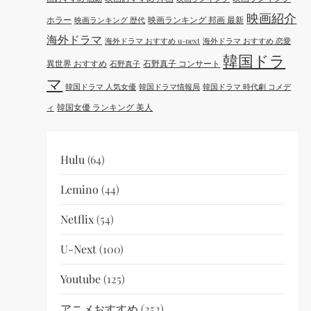
映画紹介
ホラー
映画ランキング 邦画 最新
映画ランキング 歴代
海外ドラマ
海外ドラマ おすすめ u-next
海外ドラマ おすすめ 恋愛
韓国ドラ
異世界 おすすめ
石野真子 コンサート
石野真子
マ
韓国ドラマ 人気女優
韓国ドラマ情報局
韓国ドラマ 時代劇 コメデ
韓国女優 ランキング 美人
ィ
Hulu
(64)
Lemino
(44)
Netflix
(54)
U-Next
(100)
Youtube
(125)
アニメおすすめ
(252)