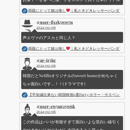
両親にとって娘は推し
｜私ときどきレッサーパンダ ｜Dis
@user-fl1zk5ww7n
2024-02-06
声エヴァのアスカと同じ人？
両親にとって娘は推し
｜私ときどきレッサーパンダ ｜Dis
@ar-jz5kc
2024-02-06
韓国だとNetflixオリジナルのsweet homeがめちゃく
ちゃ面白いです...！！(ドラマです)
【手加減出来ない韓国映画6選Part3/ホラー・サスペン
@user-ew5qg2yw6k
2024-02-06
この作品はパパが有能すぎて面白いよな笑白い線引く
やつきれいにやりながら会話するとこ笑った