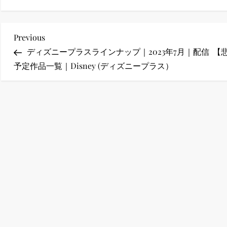
ney (ディズニープラス）
投
Previous
Previous
Post
ディズニープラスラインナップ｜2023年7月｜配信
【
稿
予定作品一覧｜Disney (ディズニープラス）
ナ
ney (ディズニープラス）
ビ
ゲ
ー
ス・ノワール】韓国至上の《最凶の悪》が登場する韓国映画。
シ
ョ