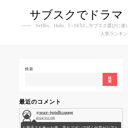
Skip
サブスクでドラマ
to
content
Netflix、Hulu、U-NEXT…サブ
人気ランキン
検索
検
索
最近のコメント
@user-jw6dh2qq9g
2024-02-06
お菓子？を食べた後、手をズボンで拭く仕草がリアル