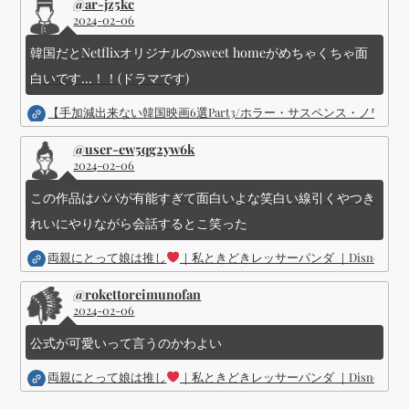
@ar-jz5kc
2024-02-06
韓国だとNetflixオリジナルのsweet homeがめちゃくちゃ面
白いです...！！(ドラマです)
【手加減出来ない韓国映画6選Part3/ホラー・サスペンス・ノワ
@user-ew5qg2yw6k
2024-02-06
この作品はパパが有能すぎて面白いよな笑白い線引くやつき
れいにやりながら会話するとこ笑った
両親にとって娘は推し
｜私ときどきレッサーパンダ ｜Disney (
@rokettoreimunofan
2024-02-06
公式が可愛いって言うのかわよい
両親にとって娘は推し
｜私ときどきレッサーパンダ ｜Disney (