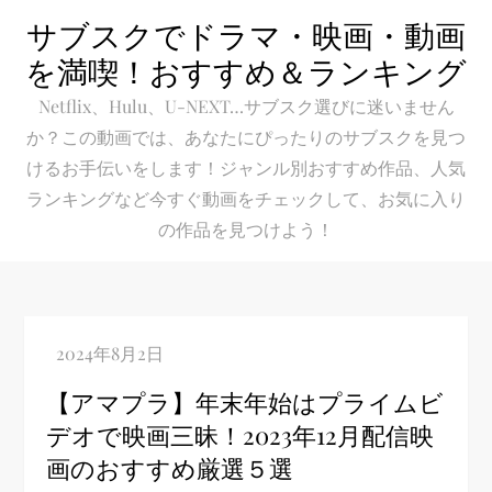
Skip
サブスクでドラマ・映画・動画
to
を満喫！おすすめ＆ランキング
content
Netflix、Hulu、U-NEXT…サブスク選びに迷いません
か？この動画では、あなたにぴったりのサブスクを見つ
けるお手伝いをします！ジャンル別おすすめ作品、人気
ランキングなど今すぐ動画をチェックして、お気に入り
の作品を見つけよう！
【アマプラ】年末年始はプライムビ
デオで映画三昧！2023年12月配信映
画のおすすめ厳選５選