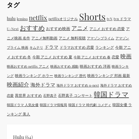
タグ
Shorts
netflix
hulu
netflixオリジナル
tvN
tvn ドラマ
lemino
おすすめ
アニメ
おすすめ映画
アニメ おすすめ 恋愛
ア
U-Next
ニメ映画 名作
アニメ無料動画
アニメ 無料視聴
アマゾンプライム
アマゾン
ドラマ
ドラマおすすめ 恋愛
ランキング
今期 アニ
プライム 映画
キムテリ
映画
メ おすすめ 冬
今期 アニメ おすすめ 夏
恋愛
今期 アニメ おすすめ 春
映画おすすめ 洋画
映画おすすめ netflix アニメ
映画おすすめ 感動
映画ランキ
映画ランキング ホラー
映画ランキング 邦画 最新
ング
映画ランキング 歴代
映画紹介
海外ドラマ
海外ドラマ おすすめ u-next
海外ドラマ おすすめ
韓国ドラマ
異世界 おすすめ
石野真子 コンサート
恋愛
石野真子
韓国女優 ラ
韓国ドラマ 人気女優
韓国ドラマ情報局
韓国ドラマ 時代劇 コメディ
ンキング 美人
Hulu
(64)