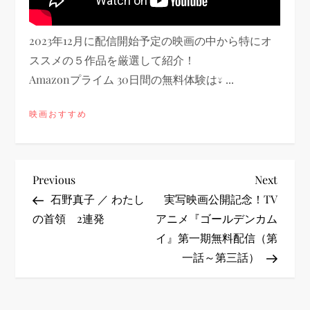
2023年12月に配信開始予定の映画の中から特にオ
ススメの５作品を厳選して紹介！
Amazonプライム 30日間の無料体験は↓ ...
映画おすすめ
投
Previous
Next
Previous
Next
Post
Post
石野真子 ／ わたし
実写映画公開記念！TV
稿
の首領 2連発
アニメ『ゴールデンカム
イ』第一期無料配信（第
ナ
一話～第三話）
ビ