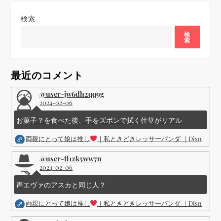
ゲ
検索
ー
検
索
シ
ョ
最近のコメント
ン
@user-jw6dh2qq9g
2024-02-06
お菓子？を食べた後、手をズボンで拭く仕草がリアル
両親にとって娘は推し
｜私ときどきレッサーパンダ ｜Disney (
@user-fl1zk5ww7n
2024-02-06
声エヴァのアスカと同じ人？
両親にとって娘は推し
｜私ときどきレッサーパンダ ｜Disney (