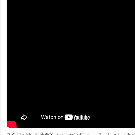
ney (ディズニープラス）
ney (ディズニープラス）
ス・ノワール】韓国至上の《最凶の悪》が登場する韓国映画。
スタジオMC 近藤春菜（ハリセンボン）、あ～ちゃん（Per