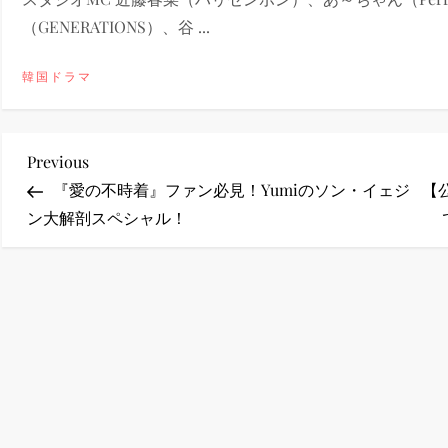
（GENERATIONS）、谷 ...
ney (ディズニープラス）
韓国ドラマ
投
Previous
Previous
ney (ディズニープラス）
Post
『愛の不時着』ファン必見！Yumiのソン・イェジ
【
稿
ン大解剖スペシャル！
ナ
ビ
ゲ
ー