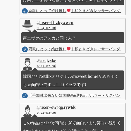
両親にとって娘は推し
｜私ときどきレッサーパンダ ｜Dis
@user-fl1zk5ww7n
2024-02-06
声エヴァのアスカと同じ人？
両親にとって娘は推し
｜私ときどきレッサーパンダ ｜Dis
@ar-jz5kc
2024-02-06
韓国だとNetflixオリジナルのsweet homeがめちゃく
ちゃ面白いです...！！(ドラマです)
【手加減出来ない韓国映画6選Part3/ホラー・サスペン
@user-ew5qg2yw6k
2024-02-06
この作品はパパが有能すぎて面白いよな笑白い線引く
やつきれいにやりながら会話するとこ笑った