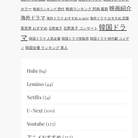
映画紹介
ホラー
映画ランキング 邦画 最新
映画ランキング 歴代
海外ドラマ
海外ドラマ おすすめ u-next
海外ドラマ おすすめ 恋愛
韓国ドラ
異世界 おすすめ
石野真子 コンサート
石野真子
マ
韓国ドラマ 人気女優
韓国ドラマ情報局
韓国ドラマ 時代劇 コメデ
韓国女優 ランキング 美人
ィ
Hulu
(64)
Lemino
(44)
Netflix
(54)
U-Next
(100)
Youtube
(125)
アニメおすすめ
(252)