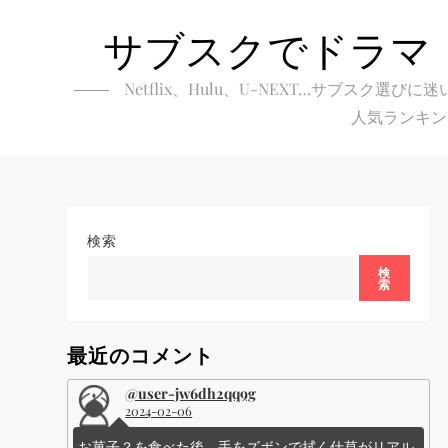
Skip
サブスクでドラマ
to
content
Netflix、Hulu、U-NEXT…サブ
人気ランキン
検索
検
索
最近のコメント
@user-jw6dh2qq9g
2024-02-06
お菓子？を食べた後、手をズボンで拭く仕草がリアル