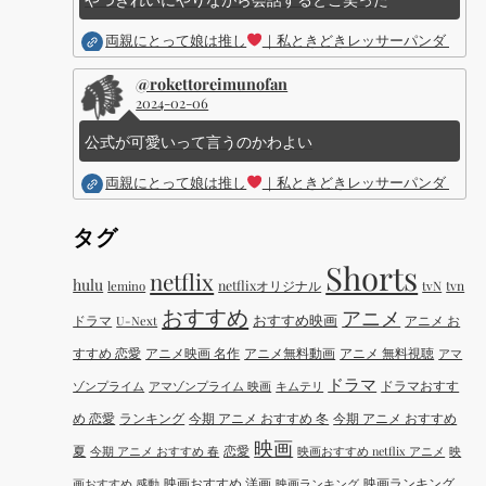
両親にとって娘は推し
｜私ときどきレッサーパンダ ｜Dis
@rokettoreimunofan
2024-02-06
公式が可愛いって言うのかわよい
両親にとって娘は推し
｜私ときどきレッサーパンダ ｜Dis
タグ
Shorts
netflix
hulu
netflixオリジナル
tvN
tvn
lemino
おすすめ
アニメ
おすすめ映画
ドラマ
アニメ お
U-Next
すすめ 恋愛
アニメ映画 名作
アニメ無料動画
アニメ 無料視聴
アマ
ドラマ
ドラマおすす
ゾンプライム
アマゾンプライム 映画
キムテリ
め 恋愛
ランキング
今期 アニメ おすすめ 冬
今期 アニメ おすすめ
映画
夏
恋愛
今期 アニメ おすすめ 春
映画おすすめ netflix アニメ
映
映画おすすめ 洋画
映画ランキング
画おすすめ 感動
映画ランキング