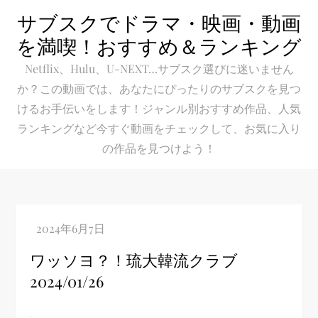
Skip
サブスクでドラマ・映画・動画
to
を満喫！おすすめ＆ランキング
content
Netflix、Hulu、U-NEXT…サブスク選びに迷いません
か？この動画では、あなたにぴったりのサブスクを見つ
けるお手伝いをします！ジャンル別おすすめ作品、人気
ランキングなど今すぐ動画をチェックして、お気に入り
の作品を見つけよう！
ワッソヨ？！琉大韓流クラブ
2024/01/26