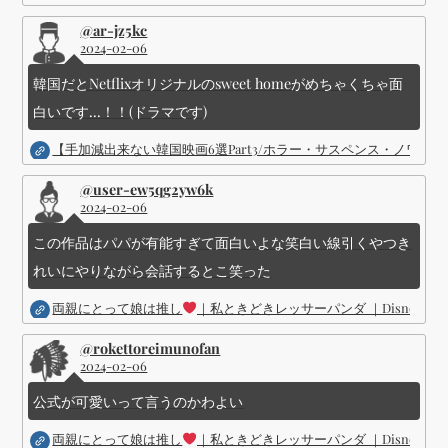
@ar-jz5kc
2024-02-06
韓国だとNetflixオリジナルのsweet homeがめちゃくちゃ面
白いです...！！(ドラマです)
【手加減出来ない韓国映画6選Part3/ホラー・サスペンス・ノワ
@user-ew5qg2yw6k
2024-02-06
この作品はパパが有能すぎて面白いよな笑白い線引くやつき
れいにやりながら会話するとこ笑った
両親にとって娘は推し
｜私ときどきレッサーパンダ ｜Disney (
@rokettoreimunofan
2024-02-06
公式が可愛いって言うのかわよい
両親にとって娘は推し
｜私ときどきレッサーパンダ ｜Disney (