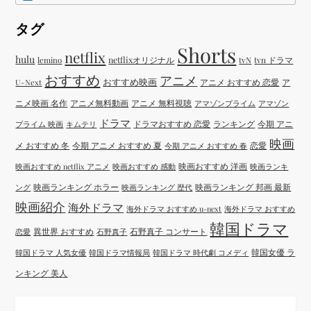
タグ
Shorts
netflix
hulu
netflixオリジナル
tvN
tvn ドラマ
lemino
おすすめ
アニメ
おすすめ映画
アニメ おすすめ 恋愛
ア
U-Next
ニメ映画 名作
アニメ無料動画
アニメ 無料視聴
アマゾンプライム
アマゾン
ドラマ
ドラマおすすめ 恋愛
ランキング
今期 アニ
プライム 映画
キムテリ
映画
メ おすすめ 冬
今期 アニメ おすすめ 夏
恋愛
今期 アニメ おすすめ 春
映画おすすめ 洋画
映画おすすめ netflix アニメ
映画おすすめ 感動
映画ランキ
映画ランキング ホラー
映画ランキング 邦画 最新
ング
映画ランキング 歴代
映画紹介
海外ドラマ
海外ドラマ おすすめ u-next
海外ドラマ おすすめ
韓国ドラマ
異世界 おすすめ
石野真子 コンサート
恋愛
石野真子
韓国女優 ラ
韓国ドラマ 人気女優
韓国ドラマ情報局
韓国ドラマ 時代劇 コメディ
ンキング 美人