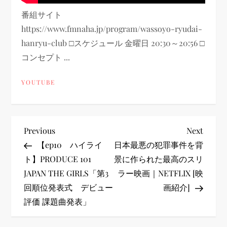
番組サイト
https://www.fmnaha.jp/program/wassoyo-ryudai-
hanryu-club □スケジュール 金曜日 20:30～20:56 □
コンセプト ...
YOUTUBE
投
Previous
Next
Previous
Next
Post
Post
【ep10 ハイライ
日本最悪の犯罪事件を背
稿
ト】PRODUCE 101
景に作られた最高のスリ
JAPAN THE GIRLS「第3
ラー映画｜NETFLIX [映
ナ
回順位発表式 デビュー
画紹介]
ビ
評価 課題曲発表」