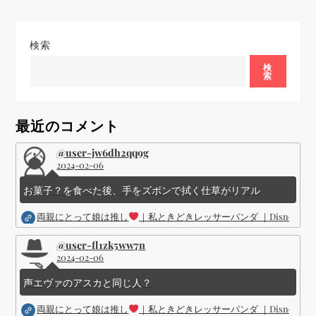
ゲ
ー
検索
シ
検
索
ョ
最近のコメント
ン
@user-jw6dh2qq9g
2024-02-06
お菓子？を食べた後、手をズボンで拭く仕草がリアル
両親にとって娘は推し
｜私ときどきレッサーパンダ ｜Disney (
@user-fl1zk5ww7n
2024-02-06
声エヴァのアスカと同じ人？
両親にとって娘は推し
｜私ときどきレッサーパンダ ｜Disney (