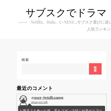
Skip
サブスクでドラマ
to
content
Netflix、Hulu、U-NEXT…サブ
人気ランキン
検索
検
索
最近のコメント
@user-jw6dh2qq9g
2024-02-06
お菓子？を食べた後、手をズボンで拭く仕草がリアル