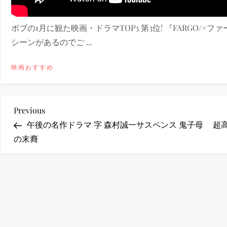
ney (ディズニープラス）
ボブの1月に観た映画・ドラマTOP3 第3位! 『FARGO/#
シーンがあるのでご ...
映画おすすめ
ney (ディズニープラス）
投
Previous
Previous
Post
午後の名作ドラマ 字 森村誠一サスペンス 鬼子母
超高
稿
の末裔
ナ
ビ
ゲ