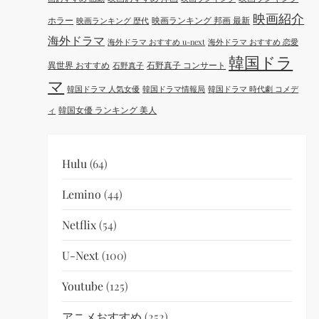
映画紹介
ホラー
映画ランキング 邦画 最新
映画ランキング 歴代
海外ドラマ
海外ドラマ おすすめ u-next
海外ドラマ おすすめ 恋愛
韓国ドラ
異世界 おすすめ
石野真子 コンサート
石野真子
マ
韓国ドラマ 人気女優
韓国ドラマ情報局
韓国ドラマ 時代劇 コメデ
韓国女優 ランキング 美人
ィ
Hulu
(64)
Lemino
(44)
Netflix
(54)
U-Next
(100)
Youtube
(125)
アニメおすすめ
(252)