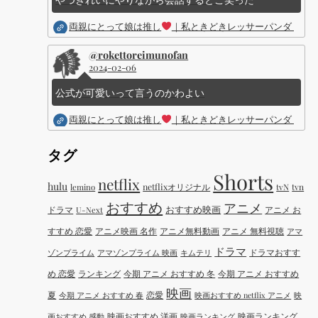
両親にとって娘は推し
｜私ときどきレッサーパンダ ｜Dis
@rokettoreimunofan
2024-02-06
公式が可愛いって言うのかわよい
両親にとって娘は推し
｜私ときどきレッサーパンダ ｜Dis
タグ
Shorts
netflix
hulu
netflixオリジナル
tvN
tvn
lemino
おすすめ
アニメ
おすすめ映画
ドラマ
アニメ お
U-Next
すすめ 恋愛
アニメ映画 名作
アニメ無料動画
アニメ 無料視聴
アマ
ドラマ
ドラマおすす
ゾンプライム
アマゾンプライム 映画
キムテリ
め 恋愛
ランキング
今期 アニメ おすすめ 冬
今期 アニメ おすすめ
映画
夏
恋愛
今期 アニメ おすすめ 春
映画おすすめ netflix アニメ
映
映画おすすめ 洋画
映画ランキング
画おすすめ 感動
映画ランキング