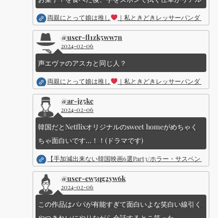
両親にとって娘は推し
｜私ときどきレッサーパンダ ｜Dis
@user-fl1zk5ww7n
2024-02-06
声エヴァのアスカと同じ人？
両親にとって娘は推し
｜私ときどきレッサーパンダ ｜Dis
@ar-jz5kc
2024-02-06
韓国だとNetflixオリジナルのsweet homeがめちゃく
ちゃ面白いです...！！(ドラマです)
【手加減出来ない韓国映画6選Part3/ホラー・サスペン
@user-ew5qg2yw6k
2024-02-06
この作品はパパが有能すぎて面白いよな笑白い線引く
やつきれいにやりながら会話するとこ笑った