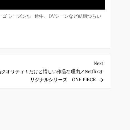
ファーゴ シーズン5』 途中、DVシーンなど結構つらい
Next
Next
Post
クオリティ！だけど惜しい作品な理由／Netflixオ
リジナルシリーズ ONE PIECE