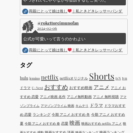
両親にとって娘は推し
｜私ときどきレッサーパンダ ｜Dis
@rokettoreimunofan
2024-02-06
公式が可愛いって言うのかわよい
両親にとって娘は推し
｜私ときどきレッサーパンダ ｜Dis
タグ
Shorts
netflix
hulu
netflixオリジナル
tvN
tvn
lemino
おすすめ
アニメ
おすすめ映画
ドラマ
アニメ お
U-Next
すすめ 恋愛
アニメ映画 名作
アニメ無料動画
アニメ 無料視聴
アマ
ドラマ
ドラマおすす
ゾンプライム
アマゾンプライム 映画
キムテリ
め 恋愛
ランキング
今期 アニメ おすすめ 冬
今期 アニメ おすすめ
映画
夏
恋愛
今期 アニメ おすすめ 春
映画おすすめ netflix アニメ
映
映画おすすめ 洋画
映画ランキング
画おすすめ 感動
映画ランキング