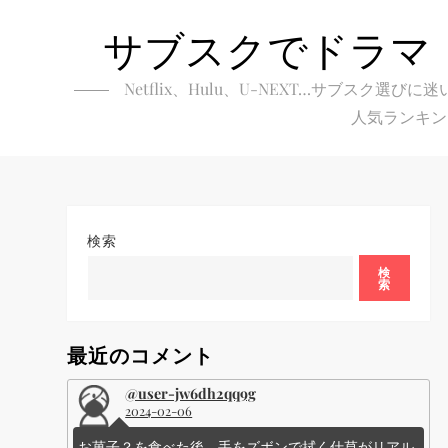
Skip
サブスクでドラマ
to
content
Netflix、Hulu、U-NEXT…サブ
人気ランキン
検索
検
索
最近のコメント
@user-jw6dh2qq9g
2024-02-06
お菓子？を食べた後、手をズボンで拭く仕草がリアル