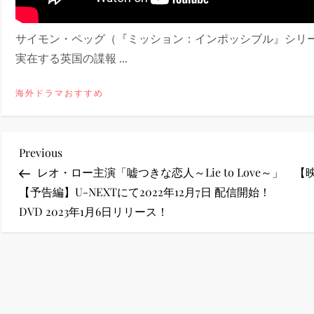
ney (ディズニープラス）
サイモン・ペッグ（『ミッション：インポッシブル』シリ
実在する英国の諜報 ...
海外ドラマおすすめ
ney (ディズニープラス）
投
Previous
Previous
Post
レオ・ロー主演「嘘つきな恋人～Lie to Love～」
【
稿
【予告編】U-NEXTにて2022年12月7日 配信開始！
DVD 2023年1月6日リリース！
ナ
ビ
ゲ