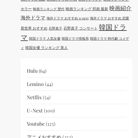
映画紹介
ホラー
映画ランキング 邦画 最新
映画ランキング 歴代
海外ドラマ
海外ドラマ おすすめ u-next
海外ドラマ おすすめ 恋愛
韓国ドラ
異世界 おすすめ
石野真子 コンサート
石野真子
マ
韓国ドラマ 人気女優
韓国ドラマ情報局
韓国ドラマ 時代劇 コメデ
韓国女優 ランキング 美人
ィ
Hulu
(64)
Lemino
(44)
Netflix
(54)
U-Next
(100)
Youtube
(125)
アニメおすすめ
(252)