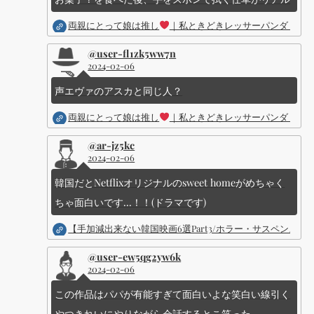
両親にとって娘は推し
｜私ときどきレッサーパンダ ｜Dis
@user-fl1zk5ww7n
2024-02-06
声エヴァのアスカと同じ人？
両親にとって娘は推し
｜私ときどきレッサーパンダ ｜Dis
@ar-jz5kc
2024-02-06
韓国だとNetflixオリジナルのsweet homeがめちゃく
ちゃ面白いです...！！(ドラマです)
【手加減出来ない韓国映画6選Part3/ホラー・サスペン
@user-ew5qg2yw6k
2024-02-06
この作品はパパが有能すぎて面白いよな笑白い線引く
やつきれいにやりながら会話するとこ笑った