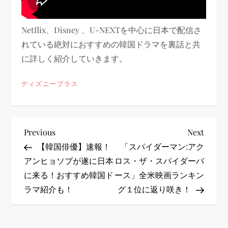
Netflix、Disney 、U-NEXTを中心に日本で配信さ
れている絶対におすすめの韓国ドラマを裏話と共
に詳しく紹介していきます。
ディズニープラス
投
Previous
Next
Previous
Next
Post
Post
【韓国俳優】速報！
「スパイダーマン:アク
稿
アンヒョソプが遂に日本
ロス・ザ・スパイダーバ
に来る！おすすめ韓国ド
ース」全米映画ランキン
ナ
ラマ紹介も！
グ１位に返り咲き！
ビ