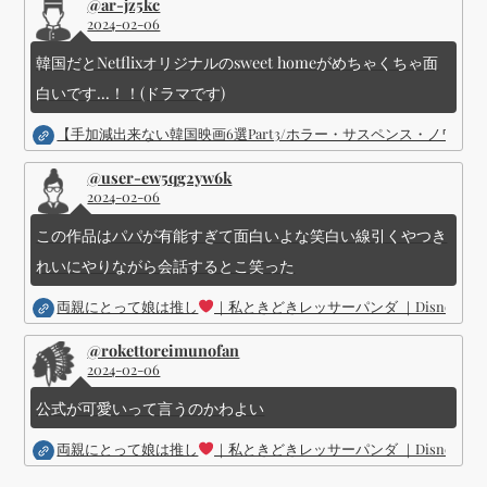
@ar-jz5kc
2024-02-06
韓国だとNetflixオリジナルのsweet homeがめちゃくちゃ面
白いです...！！(ドラマです)
【手加減出来ない韓国映画6選Part3/ホラー・サスペンス・ノワ
@user-ew5qg2yw6k
2024-02-06
この作品はパパが有能すぎて面白いよな笑白い線引くやつき
れいにやりながら会話するとこ笑った
両親にとって娘は推し
｜私ときどきレッサーパンダ ｜Disney (
@rokettoreimunofan
2024-02-06
公式が可愛いって言うのかわよい
両親にとって娘は推し
｜私ときどきレッサーパンダ ｜Disney (