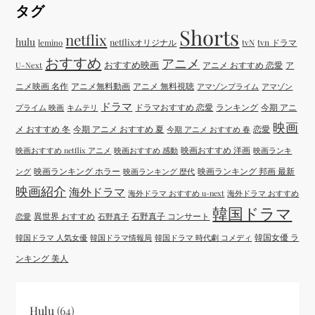
タグ
Shorts
netflix
hulu
netflixオリジナル
tvN
tvn ドラマ
lemino
おすすめ
アニメ
おすすめ映画
アニメ おすすめ 恋愛
ア
U-Next
ニメ映画 名作
アニメ無料動画
アニメ 無料視聴
アマゾンプライム
アマゾン
ドラマ
ドラマおすすめ 恋愛
ランキング
今期 アニ
プライム 映画
キムテリ
映画
メ おすすめ 冬
今期 アニメ おすすめ 夏
恋愛
今期 アニメ おすすめ 春
映画おすすめ 洋画
映画おすすめ netflix アニメ
映画おすすめ 感動
映画ランキ
映画ランキング ホラー
映画ランキング 邦画 最新
ング
映画ランキング 歴代
映画紹介
海外ドラマ
海外ドラマ おすすめ u-next
海外ドラマ おすすめ
韓国ドラマ
異世界 おすすめ
石野真子 コンサート
恋愛
石野真子
韓国女優 ラ
韓国ドラマ 人気女優
韓国ドラマ情報局
韓国ドラマ 時代劇 コメディ
ンキング 美人
Hulu
(64)