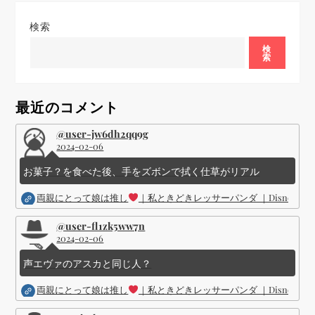
ゲ
検索
ー
検
索
シ
ョ
最近のコメント
ン
@user-jw6dh2qq9g
2024-02-06
お菓子？を食べた後、手をズボンで拭く仕草がリアル
両親にとって娘は推し
｜私ときどきレッサーパンダ ｜Disney (
@user-fl1zk5ww7n
2024-02-06
声エヴァのアスカと同じ人？
両親にとって娘は推し
｜私ときどきレッサーパンダ ｜Disney (