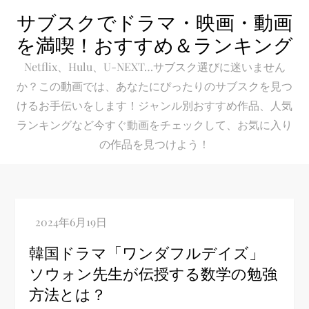
Skip
サブスクでドラマ・映画・動画
to
を満喫！おすすめ＆ランキング
content
Netflix、Hulu、U-NEXT…サブスク選びに迷いません
か？この動画では、あなたにぴったりのサブスクを見つ
けるお手伝いをします！ジャンル別おすすめ作品、人気
ランキングなど今すぐ動画をチェックして、お気に入り
の作品を見つけよう！
韓国ドラマ「ワンダフルデイズ」
ソウォン先生が伝授する数学の勉強
方法とは？