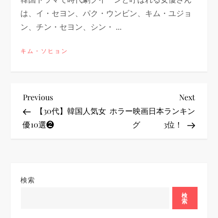
は、イ・セヨン、パク・ウンビン、キム・ユジョ
ン、チン・セヨン、シン・ ...
キム・ソヒョン
投
Previous
Next
Previous
Next
Post
Post
【30代】韓国人気女
ホラー映画日本ランキン
稿
優10選❷
グ 3位！
ナ
ビ
検索
ゲ
検
索
ー