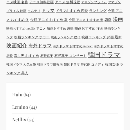
ニメ映画 名作
アニメ無料動画
アニメ 無料視聴
アマゾンプライム
アマゾン
ドラマ
ドラマおすすめ 恋愛
ランキング
今期 アニ
プライム 映画
キムテリ
映画
メ おすすめ 冬
今期 アニメ おすすめ 夏
恋愛
今期 アニメ おすすめ 春
映画おすすめ 洋画
映画おすすめ netflix アニメ
映画おすすめ 感動
映画ランキ
映画ランキング ホラー
映画ランキング 邦画 最新
ング
映画ランキング 歴代
映画紹介
海外ドラマ
海外ドラマ おすすめ u-next
海外ドラマ おすすめ
韓国ドラマ
異世界 おすすめ
石野真子 コンサート
恋愛
石野真子
韓国女優 ラ
韓国ドラマ 人気女優
韓国ドラマ情報局
韓国ドラマ 時代劇 コメディ
ンキング 美人
Hulu
(64)
Lemino
(44)
Netflix
(54)