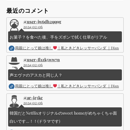
シ
最近のコメント
@user-jw6dh2qq9g
ョ
2024-02-06
ン
お菓子？を食べた後、手をズボンで拭く仕草がリアル
両親にとって娘は推し
｜私ときどきレッサーパンダ ｜Disney (
@user-fl1zk5ww7n
2024-02-06
声エヴァのアスカと同じ人？
両親にとって娘は推し
｜私ときどきレッサーパンダ ｜Disney (
@ar-jz5kc
2024-02-06
韓国だとNetflixオリジナルのsweet homeがめちゃくちゃ面
白いです...！！(ドラマです)