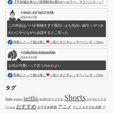
【手加減出来ない韓国映画6選Part3/ホラー・サスペンス・ノワ
@user-ew5qg2yw6k
2024-02-06
この作品はパパが有能すぎて面白いよな笑白い線引くやつき
れいにやりながら会話するとこ笑った
両親にとって娘は推し
｜私ときどきレッサーパンダ ｜Disney (
@rokettoreimunofan
2024-02-06
公式が可愛いって言うのかわよい
両親にとって娘は推し
｜私ときどきレッサーパンダ ｜Disney (
タグ
Shorts
netflix
hulu
netflixオリジナル
tvN
tvn ドラマ
lemino
おすすめ
アニメ
おすすめ映画
アニメ おすすめ 恋愛
ア
U-Next