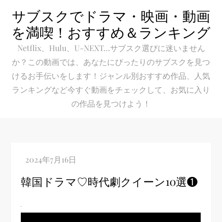
Skip
サブスクでドラマ・映画・動画
to
を満喫！おすすめ＆ランキング
content
Netflix、Hulu、U-NEXT…サブスク選びに迷いません
か？この動画では、あなたにぴったりのサブスクを見つ
けるお手伝いをします！ジャンル別おすすめ作品、人気
ランキングなど今すぐ動画をチェックして、お気に入り
の作品を見つけよう！
韓国ドラマ♡時代劇クイーン10選❶