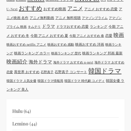
おすすめ
アニメ
おすすめ映画
アニメ おすすめ 恋愛
ア
U-Next
ニメ映画 名作
アニメ無料動画
アニメ 無料視聴
アマゾンプライム
アマゾン
ドラマ
ドラマおすすめ 恋愛
ランキング
今期 アニ
プライム 映画
キムテリ
映画
メ おすすめ 冬
今期 アニメ おすすめ 夏
恋愛
今期 アニメ おすすめ 春
映画おすすめ 洋画
映画おすすめ netflix アニメ
映画おすすめ 感動
映画ランキ
映画ランキング ホラー
映画ランキング 邦画 最新
ング
映画ランキング 歴代
映画紹介
海外ドラマ
海外ドラマ おすすめ u-next
海外ドラマ おすすめ
韓国ドラマ
異世界 おすすめ
石野真子 コンサート
恋愛
石野真子
韓国女優 ラ
韓国ドラマ 人気女優
韓国ドラマ情報局
韓国ドラマ 時代劇 コメディ
ンキング 美人
Hulu
(64)
Lemino
(44)