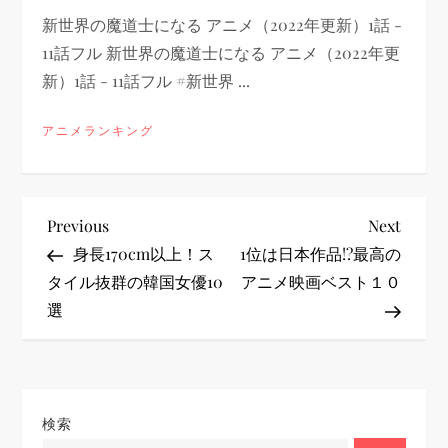
新世界の魔道士になる アニメ（2022年更新）1話 -
11話フル 新世界の魔道士になる アニメ（2022年更
新）1話 - 11話フル #新世界 ...
アニメランキング
投
Previous
Next
Previous
Next
Post
Post
身長170cm以上！ス
1位は日本作品!?最高の
稿
タイル抜群の韓国女優10
アニメ映画ベスト１０
選
ナ
ビ
ゲ
検索