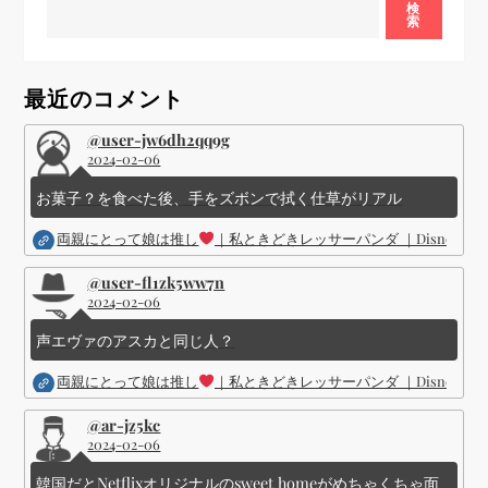
ー
検
索
シ
最近のコメント
ョ
@user-jw6dh2qq9g
2024-02-06
ン
お菓子？を食べた後、手をズボンで拭く仕草がリアル
両親にとって娘は推し
｜私ときどきレッサーパンダ ｜Disney (
@user-fl1zk5ww7n
2024-02-06
声エヴァのアスカと同じ人？
両親にとって娘は推し
｜私ときどきレッサーパンダ ｜Disney (
@ar-jz5kc
2024-02-06
韓国だとNetflixオリジナルのsweet homeがめちゃくちゃ面