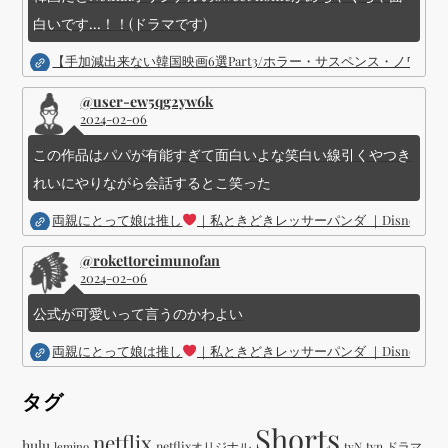
白いです...！！(ドラマです)
【手加減出来ない韓国映画6選Part3/ホラー・サスペンス・ノワ
@user-ew5qg2yw6k
2024-02-06
この作品はパパが有能すぎて面白いよな笑白い線引くやつき
れいにやりながら会話するとこ笑った
両親にとって娘は推し
｜私ときどきレッサーパンダ ｜Disney (
@rokettoreimunofan
2024-02-06
公式が可愛いって言うのかわよい
両親にとって娘は推し
｜私ときどきレッサーパンダ ｜Disney (
タグ
Shorts
netflix
hulu
netflixオリジナル
tvN
tvn ドラマ
lemino