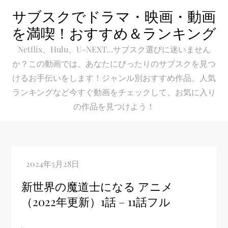
Skip
サブスクでドラマ・映画・動画
to
を満喫！おすすめ＆ランキング
content
Netflix、Hulu、U-NEXT…サブスク選びに迷いません
か？この動画では、あなたにぴったりのサブスクを見つ
けるお手伝いをします！ジャンル別おすすめ作品、人気
ランキングなど今すぐ動画をチェックして、お気に入り
の作品を見つけよう！
新世界の魔道士になる アニメ
（2022年更新）1話 – 11話フル