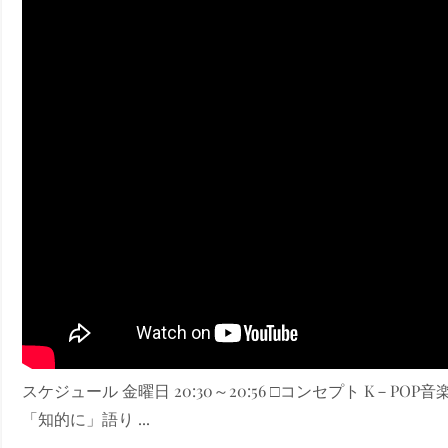
ney (ディズニープラス）
ney (ディズニープラス）
ス・ノワール】韓国至上の《最凶の悪》が登場する韓国映画。
スケジュール 金曜日 20:30～20:56 □コンセプト K－
「知的に」語り ...