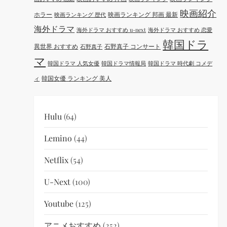
映画紹介
ホラー
映画ランキング 邦画 最新
映画ランキング 歴代
海外ドラマ
海外ドラマ おすすめ u-next
海外ドラマ おすすめ 恋愛
韓国ドラ
異世界 おすすめ
石野真子 コンサート
石野真子
マ
韓国ドラマ 人気女優
韓国ドラマ情報局
韓国ドラマ 時代劇 コメデ
韓国女優 ランキング 美人
ィ
Hulu
(64)
Lemino
(44)
Netflix
(54)
U-Next
(100)
Youtube
(125)
アニメおすすめ
(252)