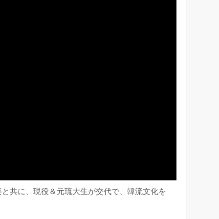
POP音楽と共に、現役＆元琉大生が交代で、韓流文化を