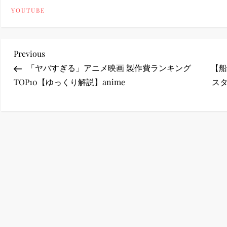
YOUTUBE
ney (ディズニープラス）
投
Previous
Previous
Post
「ヤバすぎる」アニメ映画 製作費ランキング
【船
稿
TOP10【ゆっくり解説】anime
スタ
ney (ディズニープラス）
ナ
ビ
ゲ
ー
シ
ョ