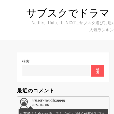
Skip
サブスクでドラマ
to
content
Netflix、Hulu、U-NEXT…サブ
人気ランキン
検索
検
索
最近のコメント
@user-jw6dh2qq9g
2024-02-06
お菓子？を食べた後、手をズボンで拭く仕草がリアル