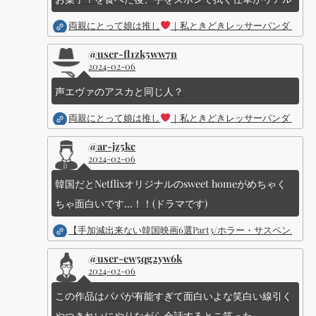
両親にとって娘は推し
｜私ときどきレッサーパンダ ｜Dis
@user-fl1zk5ww7n
2024-02-06
声エヴァのアスカと同じ人？
両親にとって娘は推し
｜私ときどきレッサーパンダ ｜Dis
@ar-jz5kc
2024-02-06
韓国だとNetflixオリジナルのsweet homeがめちゃく
ちゃ面白いです...！！(ドラマです)
【手加減出来ない韓国映画6選Part3/ホラー・サスペン
@user-ew5qg2yw6k
2024-02-06
この作品はパパが有能すぎて面白いよな笑白い線引く
やつきれいにやりながら会話するとこ笑った