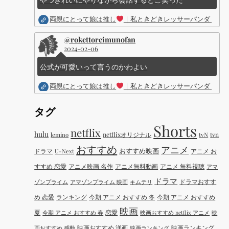
両親にとって娘は推し
｜私ときどきレッサーパンダ ｜Dis
@rokettoreimunofan
2024-02-06
公式が可愛いって言うのかわよい
両親にとって娘は推し
｜私ときどきレッサーパンダ ｜Dis
タグ
Shorts
netflix
hulu
netflixオリジナル
tvN
tvn
lemino
おすすめ
アニメ
おすすめ映画
ドラマ
アニメ お
U-Next
すすめ 恋愛
アニメ映画 名作
アニメ無料動画
アニメ 無料視聴
アマ
ドラマ
ドラマおすす
ゾンプライム
アマゾンプライム 映画
キムテリ
め 恋愛
ランキング
今期 アニメ おすすめ 冬
今期 アニメ おすすめ
映画
夏
恋愛
今期 アニメ おすすめ 春
映画おすすめ netflix アニメ
映
映画おすすめ 洋画
映画ランキング
画おすすめ 感動
映画ランキング