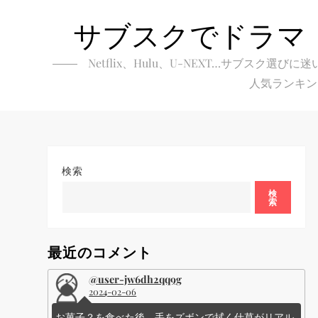
Skip
サブスクでドラマ
to
content
Netflix、Hulu、U-NEXT…サブ
人気ランキン
検索
検
索
最近のコメント
@user-jw6dh2qq9g
2024-02-06
お菓子？を食べた後、手をズボンで拭く仕草がリアル