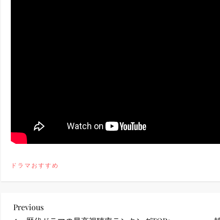
ney (ディズニープラス）
ney (ディズニープラス）
ス・ノワール】韓国至上の《最凶の悪》が登場する韓国映画。
ドラマおすすめ
投
Previous
Previous