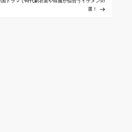
Post
韓国ドラマで時代劇衣装や韓服が似合うイケメン10
選！