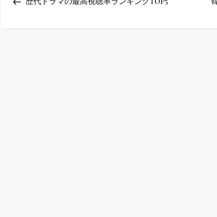
Post
歴代ドラマの最高視聴率ランキングTOP5
稿
ney (ディズニープラス）
ナ
ビ
ゲ
ney (ディズニープラス）
ー
シ
ョ
ン