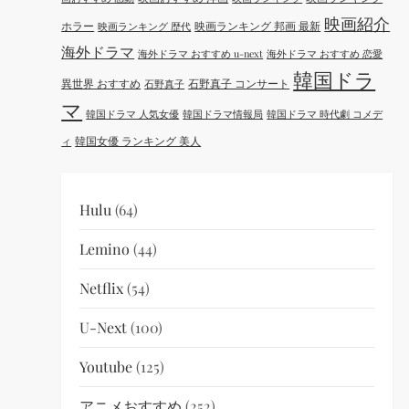
映画紹介
ホラー
映画ランキング 邦画 最新
映画ランキング 歴代
海外ドラマ
海外ドラマ おすすめ u-next
海外ドラマ おすすめ 恋愛
韓国ドラ
異世界 おすすめ
石野真子 コンサート
石野真子
マ
韓国ドラマ 人気女優
韓国ドラマ情報局
韓国ドラマ 時代劇 コメデ
韓国女優 ランキング 美人
ィ
Hulu
(64)
Lemino
(44)
Netflix
(54)
U-Next
(100)
Youtube
(125)
アニメおすすめ
(252)