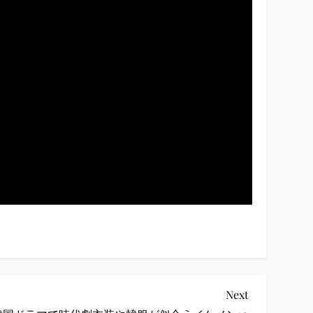
Next
Next