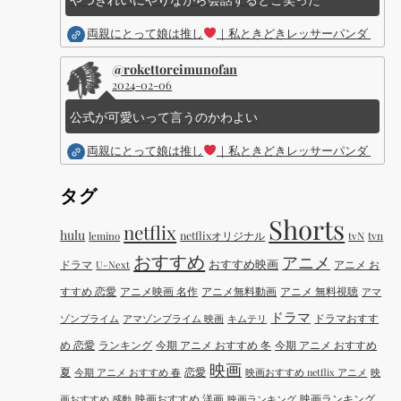
両親にとって娘は推し
｜私ときどきレッサーパンダ ｜Dis
@rokettoreimunofan
2024-02-06
公式が可愛いって言うのかわよい
両親にとって娘は推し
｜私ときどきレッサーパンダ ｜Dis
タグ
Shorts
netflix
hulu
netflixオリジナル
tvN
tvn
lemino
おすすめ
アニメ
おすすめ映画
ドラマ
アニメ お
U-Next
すすめ 恋愛
アニメ映画 名作
アニメ無料動画
アニメ 無料視聴
アマ
ドラマ
ドラマおすす
ゾンプライム
アマゾンプライム 映画
キムテリ
め 恋愛
ランキング
今期 アニメ おすすめ 冬
今期 アニメ おすすめ
映画
夏
恋愛
今期 アニメ おすすめ 春
映画おすすめ netflix アニメ
映
映画おすすめ 洋画
映画ランキング
画おすすめ 感動
映画ランキング