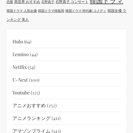
韓国ドラマ
異世界 おすすめ
石野真子 コンサート
恋愛
石野真子
韓国女優 ラ
韓国ドラマ 人気女優
韓国ドラマ情報局
韓国ドラマ 時代劇 コメディ
ンキング 美人
Hulu
(64)
Lemino
(44)
Netflix
(54)
U-Next
(100)
Youtube
(125)
アニメおすすめ
(252)
アニメランキング
(411)
アマゾンプライム
(143)