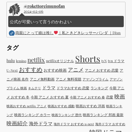
@rokettoreimunofan
2024-02-06
公式が可愛いって言うのかわよい
両親にとって娘は推し
｜私ときどきレッサーパンダ ｜Disney (
タグ
Shorts
netflix
hulu
netflixオリジナル
tvN
tvn ドラマ
lemino
おすすめ
アニメ
おすすめ映画
アニメ おすすめ 恋愛
ア
U-Next
ニメ映画 名作
アニメ無料動画
アニメ 無料視聴
アマゾンプライム
アマゾン
ドラマ
ドラマおすすめ 恋愛
ランキング
今期 アニ
プライム 映画
キムテリ
映画
メ おすすめ 冬
今期 アニメ おすすめ 夏
恋愛
今期 アニメ おすすめ 春
映画おすすめ 洋画
映画おすすめ netflix アニメ
映画おすすめ 感動
映画ランキ
映画ランキング ホラー
映画ランキング 邦画 最新
ング
映画ランキング 歴代
映画紹介
海外ドラマ
海外ドラマ おすすめ u-next
海外ドラマ おすすめ