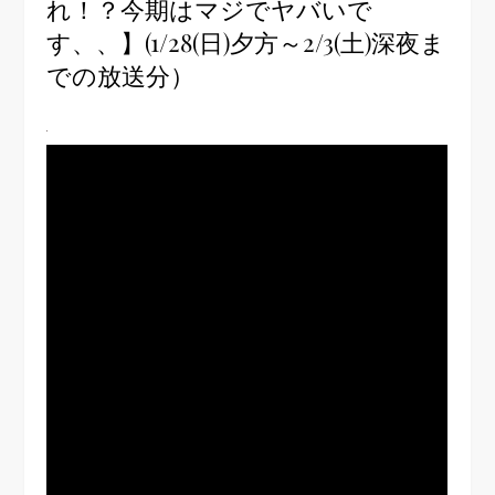
れ！？今期はマジでヤバいで
す、、】(1/28(日)夕方～2/3(土)深夜ま
での放送分）