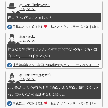
@user-fl1zk5ww7n
2024-02-06
声エヴァのアスカと同じ人？
両親にとって娘は推し
｜私ときどきレッサーパンダ ｜Disney (
@ar-jz5kc
2024-02-06
韓国だとNetflixオリジナルのsweet homeがめちゃくちゃ面
白いです...！！(ドラマです)
【手加減出来ない韓国映画6選Part3/ホラー・サスペンス・ノワ
@user-ew5qg2yw6k
2024-02-06
この作品はパパが有能すぎて面白いよな笑白い線引くやつき
れいにやりながら会話するとこ笑った
両親にとって娘は推し
｜私ときどきレッサーパンダ ｜Disney (