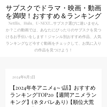
Skip
サブスクでドラマ・映画・動画
to
を満喫！おすすめ＆ランキング
content
Netflix、Hulu、U-NEXT…サブスク選びに迷いません
か？この動画では、あなたにぴったりのサブスクを見つ
けるお手伝いをします！ジャンル別おすすめ作品、人気
ランキングなど今すぐ動画をチェックして、お気に入り
の作品を見つけよう！
【2024年冬アニメ4～5話】おすすめ
ランキングTOP20【週間アニメラン
キング】(ネタバレあり)【順位大荒