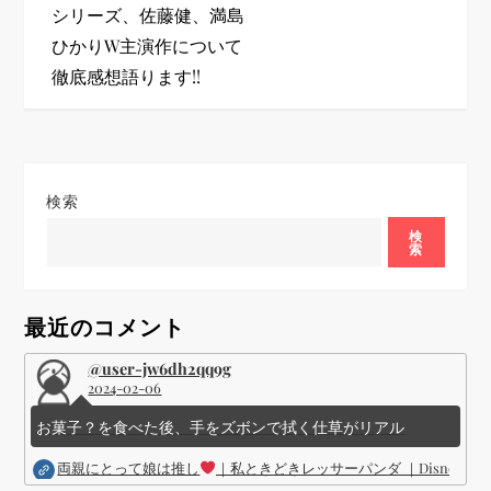
ナ
シリーズ、佐藤健、満島
ビ
ひかりW主演作について
徹底感想語ります!!
ゲ
ー
シ
検索
検
ョ
索
ン
最近のコメント
@user-jw6dh2qq9g
2024-02-06
お菓子？を食べた後、手をズボンで拭く仕草がリアル
両親にとって娘は推し
｜私ときどきレッサーパンダ ｜Disney (