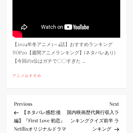
【2024年冬アニメ3～4話】おすすめランキング
TOP20【週間アニメランキング】(ネタバレあり)
【今回の1位はガチで〇〇すぎた ...
アニメおすすめ
投
Previous
Next
Previous
Next
Post
Post
【ネタバレ感想:後
国内映画歴代興行収入ラ
稿
編】『First Love 初恋』
ンキングクイズ前半 ラ
Netflixオリジナルドラマ
ンキング