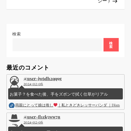
ゲ
ジー )
ー
シ
検索
ョ
検
索
ン
最近のコメント
@user-jw6dh2qq9g
2024-02-06
お菓子？を食べた後、手をズボンで拭く仕草がリアル
両親にとって娘は推し
｜私ときどきレッサーパンダ ｜Disney (
@user-fl1zk5ww7n
2024-02-06