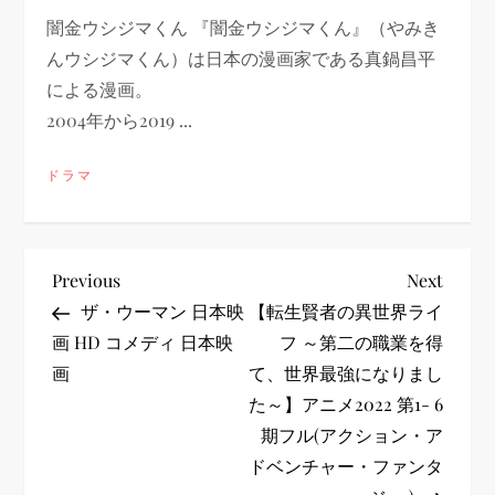
闇金ウシジマくん 『闇金ウシジマくん』（やみき
んウシジマくん）は日本の漫画家である真鍋昌平
による漫画。
2004年から2019 ...
ドラマ
投
Previous
Next
Previous
Next
Post
Post
ザ・ウーマン 日本映
【転生賢者の異世界ライ
稿
画 HD コメディ 日本映
フ ～第二の職業を得
画
て、世界最強になりまし
ナ
た～】アニメ2022 第1- 6
ビ
期フル(アクション・ア
ドベンチャー・ファンタ