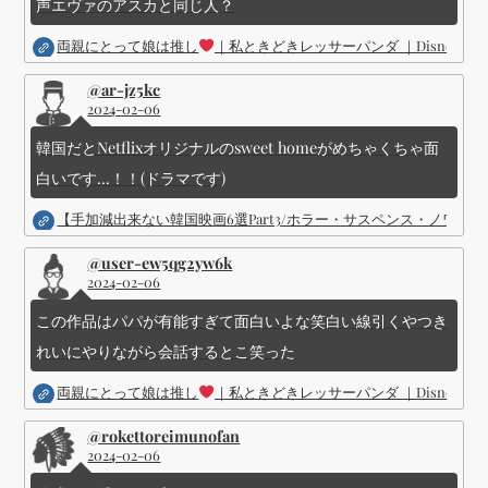
声エヴァのアスカと同じ人？
両親にとって娘は推し
｜私ときどきレッサーパンダ ｜Disney (
@ar-jz5kc
2024-02-06
韓国だとNetflixオリジナルのsweet homeがめちゃくちゃ面
白いです...！！(ドラマです)
【手加減出来ない韓国映画6選Part3/ホラー・サスペンス・ノワ
@user-ew5qg2yw6k
2024-02-06
この作品はパパが有能すぎて面白いよな笑白い線引くやつき
れいにやりながら会話するとこ笑った
両親にとって娘は推し
｜私ときどきレッサーパンダ ｜Disney (
@rokettoreimunofan
2024-02-06