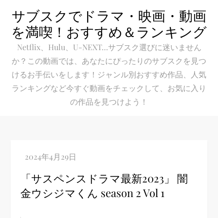
Skip
サブスクでドラマ・映画・動画
to
を満喫！おすすめ＆ランキング
content
Netflix、Hulu、U-NEXT…サブスク選びに迷いません
か？この動画では、あなたにぴったりのサブスクを見つ
けるお手伝いをします！ジャンル別おすすめ作品、人気
ランキングなど今すぐ動画をチェックして、お気に入り
の作品を見つけよう！
「サスペンスドラマ最新2023」 闇
金ウシジマくん season 2 Vol 1