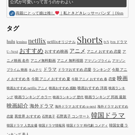
公式が可愛いって言うのかわよい
両親にとって娘は推し
｜私ときどきレッサーパンダ ｜Disney (
タグ
Shorts
netflix
hulu
netflixオリジナル
tvN
tvn ドラマ
lemino
おすすめ
アニメ
おすすめ映画
アニメ おすすめ 恋愛
ア
U-Next
ニメ映画 名作
アニメ無料動画
アニメ 無料視聴
アマゾンプライム
アマゾン
ドラマ
ドラマおすすめ 恋愛
ランキング
今期 アニ
プライム 映画
キムテリ
映画
メ おすすめ 冬
今期 アニメ おすすめ 夏
恋愛
今期 アニメ おすすめ 春
映画おすすめ 洋画
映画おすすめ netflix アニメ
映画おすすめ 感動
映画ランキ
映画ランキング ホラー
映画ランキング 邦画 最新
ング
映画ランキング 歴代
映画紹介
海外ドラマ
海外ドラマ おすすめ u-next
海外ドラマ おすすめ
韓国ドラマ
異世界 おすすめ
石野真子 コンサート
恋愛
石野真子
韓国女優 ラ
韓国ドラマ 人気女優
韓国ドラマ情報局
韓国ドラマ 時代劇 コメディ
ンキング 美人