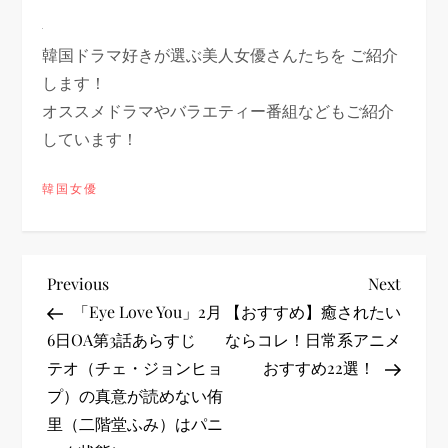
韓国ドラマ好きが選ぶ美人女優さんたちを ご紹介
します！
オススメドラマやバラエティー番組などもご紹介
しています！
韓国女優
投
Previous
Next
Previous
Next
Post
Post
「Eye Love You」2月
【おすすめ】癒されたい
稿
6日OA第3話あらすじ
ならコレ！日常系アニメ
テオ（チェ・ジョンヒョ
おすすめ22選！
ナ
プ）の真意が読めない侑
ビ
里（二階堂ふみ）はパニ