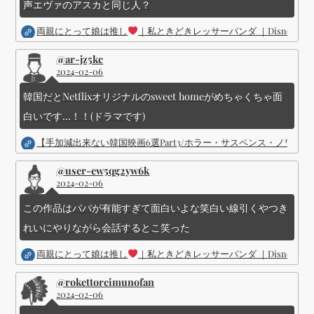
声エヴァのアスカと同じ人？
両親にとって娘は推し
｜私ときどきレッサーパンダ ｜Disney (
@ar-jz5kc
2024-02-06
韓国だとNetflixオリジナルのsweet homeがめちゃくちゃ面
白いです...！！(ドラマです)
【手加減出来ない韓国映画6選Part3/ホラー・サスペンス・ノワ
@user-ew5qg2yw6k
2024-02-06
この作品はパパが有能すぎて面白いよな笑白い線引くやつき
れいにやりながら会話するとこ笑った
両親にとって娘は推し
｜私ときどきレッサーパンダ ｜Disney (
@rokettoreimunofan
2024-02-06