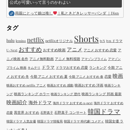
公式が可愛いって言うのかわよい
両親にとって娘は推し
｜私ときどきレッサーパンダ ｜Disney (
タグ
Shorts
netflix
hulu
netflixオリジナル
tvN
tvn ドラマ
lemino
おすすめ
アニメ
おすすめ映画
アニメ おすすめ 恋愛
ア
U-Next
ニメ映画 名作
アニメ無料動画
アニメ 無料視聴
アマゾンプライム
アマゾン
ドラマ
ドラマおすすめ 恋愛
ランキング
今期 アニ
プライム 映画
キムテリ
映画
メ おすすめ 冬
今期 アニメ おすすめ 夏
恋愛
今期 アニメ おすすめ 春
映画おすすめ 洋画
映画おすすめ netflix アニメ
映画おすすめ 感動
映画ランキ
映画ランキング ホラー
映画ランキング 邦画 最新
ング
映画ランキング 歴代
映画紹介
海外ドラマ
海外ドラマ おすすめ u-next
海外ドラマ おすすめ
韓国ドラマ
異世界 おすすめ
石野真子 コンサート
恋愛
石野真子
韓国女優 ラ
韓国ドラマ 人気女優
韓国ドラマ情報局
韓国ドラマ 時代劇 コメディ
ンキング 美人