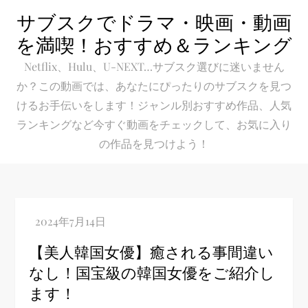
Skip
サブスクでドラマ・映画・動画
to
を満喫！おすすめ＆ランキング
content
Netflix、Hulu、U-NEXT…サブスク選びに迷いません
か？この動画では、あなたにぴったりのサブスクを見つ
けるお手伝いをします！ジャンル別おすすめ作品、人気
ランキングなど今すぐ動画をチェックして、お気に入り
の作品を見つけよう！
【美人韓国女優】癒される事間違い
なし！国宝級の韓国女優をご紹介し
ます！