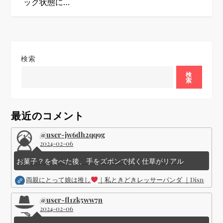
ック状態に…
ゲ
ー
シ
検索
検
ョ
索
ン
最近のコメント
@user-jw6dh2qq9g
2024-02-06
お菓子？を食べた後、手をズボンで拭く仕草がリアル
両親にとって娘は推し
｜私ときどきレッサーパンダ ｜Disney (
@user-fl1zk5ww7n
2024-02-06