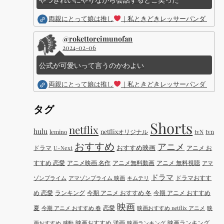
両親にとって娘は推し
｜私ときどきレッサーパンダ ｜Dis
@rokettoreimunofan
2024-02-06
公式が可愛いって言うのかわよい
両親にとって娘は推し
｜私ときどきレッサーパンダ ｜Dis
タグ
Shorts
netflix
hulu
netflixオリジナル
tvN
tvn
lemino
おすすめ
アニメ
おすすめ映画
ドラマ
アニメ お
U-Next
すすめ 恋愛
アニメ映画 名作
アニメ無料動画
アニメ 無料視聴
アマ
ドラマ
ドラマおすす
ゾンプライム
アマゾンプライム 映画
キムテリ
め 恋愛
ランキング
今期 アニメ おすすめ 冬
今期 アニメ おすすめ
映画
夏
恋愛
今期 アニメ おすすめ 春
映画おすすめ netflix アニメ
映
映画おすすめ 洋画
映画ランキング
画おすすめ 感動
映画ランキング