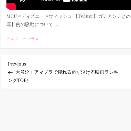
ney (ディズニープラス）
MCU #ディズニー #ウィッシュ 【Twitter】ガチアンチとの戦いの記録 
罪】例の騒動について ...
ディズニープラス
ney (ディズニープラス）
投
Previous
Previous
Post
大号泣！アマプラで観れる必ず泣ける映画ランキ
稿
ングTOP3
ナ
ビ
ゲ