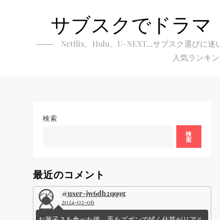
Skip
サブスクでドラマ
to
content
Netflix、Hulu、U-NEXT…サブ
人気ランキン
検索
検
索
最近のコメント
@user-jw6dh2qq9g
2024-02-06
お菓子？を食べた後、手をズボンで拭く仕草がリアル