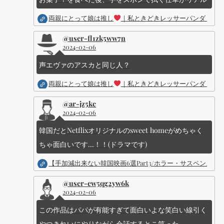
両親にとって娘は推し
｜私ときどきレッサーパンダ ｜Dis
@user-fl1zk5ww7n
2024-02-06
声エヴァのアスカと同じ人？
両親にとって娘は推し
｜私ときどきレッサーパンダ ｜Dis
@ar-jz5kc
2024-02-06
韓国だとNetflixオリジナルのsweet homeがめちゃく
ちゃ面白いです...！！(ドラマです)
【手加減出来ない韓国映画6選Part3/ホラー・サスペン
@user-ew5qg2yw6k
2024-02-06
この作品はパパが有能すぎて面白いよな笑白い線引く
やつきれいにやりながら会話するとこ笑った