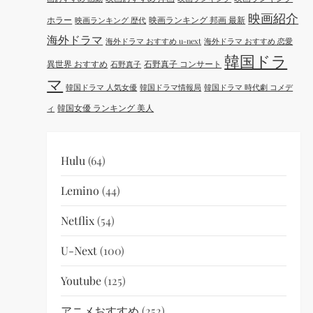
映画紹介
ホラー
映画ランキング 邦画 最新
映画ランキング 歴代
海外ドラマ
海外ドラマ おすすめ u-next
海外ドラマ おすすめ 恋愛
韓国ドラ
異世界 おすすめ
石野真子 コンサート
石野真子
マ
韓国ドラマ 人気女優
韓国ドラマ情報局
韓国ドラマ 時代劇 コメデ
韓国女優 ランキング 美人
ィ
Hulu
(64)
Lemino
(44)
Netflix
(54)
U-Next
(100)
Youtube
(125)
アニメおすすめ
(252)