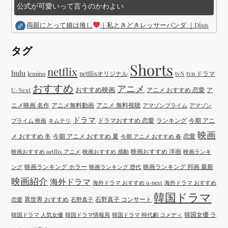
公式が可愛いって言うのかわよい
両親にとって娘は推し
｜私ときどきレッサーパンダ ｜Disney (
タグ
Shorts
netflix
hulu
netflixオリジナル
tvN
tvn ドラマ
lemino
おすすめ
アニメ
おすすめ映画
アニメ おすすめ 恋愛
ア
U-Next
ニメ映画 名作
アニメ無料動画
アニメ 無料視聴
アマゾンプライム
アマゾン
ドラマ
ドラマおすすめ 恋愛
ランキング
今期 アニ
プライム 映画
キムテリ
映画
メ おすすめ 冬
今期 アニメ おすすめ 夏
恋愛
今期 アニメ おすすめ 春
映画おすすめ 洋画
映画おすすめ netflix アニメ
映画おすすめ 感動
映画ランキ
映画ランキング ホラー
映画ランキング 邦画 最新
ング
映画ランキング 歴代
映画紹介
海外ドラマ
海外ドラマ おすすめ u-next
海外ドラマ おすすめ
韓国ドラマ
異世界 おすすめ
石野真子 コンサート
恋愛
石野真子
韓国女優 ラ
韓国ドラマ 人気女優
韓国ドラマ情報局
韓国ドラマ 時代劇 コメディ