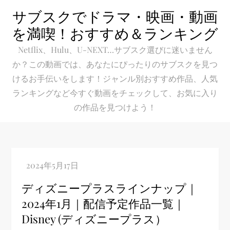
Skip
サブスクでドラマ・映画・動画
to
を満喫！おすすめ＆ランキング
content
Netflix、Hulu、U-NEXT…サブスク選びに迷いません
か？この動画では、あなたにぴったりのサブスクを見つ
けるお手伝いをします！ジャンル別おすすめ作品、人気
ランキングなど今すぐ動画をチェックして、お気に入り
の作品を見つけよう！
ディズニープラスラインナップ｜
2024年1月｜配信予定作品一覧｜
Disney (ディズニープラス）