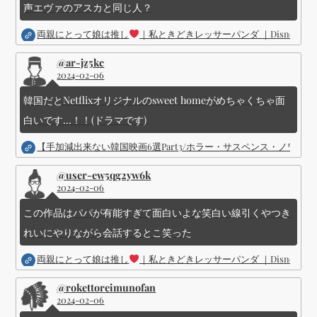
声エヴァのアスカと同じ人？
両親にとって娘は推し
｜私ときどきレッサーパンダ ｜Disney (
@ar-jz5kc
2024-02-06
韓国だとNetflixオリジナルのsweet homeがめちゃくちゃ面
白いです...！！(ドラマです)
【手加減出来ない韓国映画6選Part3/ホラー・サスペンス・ノワ
@user-ew5qg2yw6k
2024-02-06
この作品はパパが有能すぎて面白いよな笑白い線引くやつき
れいにやりながら会話するとこ笑った
両親にとって娘は推し
｜私ときどきレッサーパンダ ｜Disney (
@rokettoreimunofan
2024-02-06