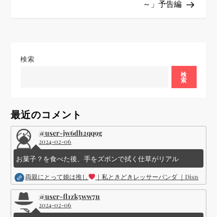
ゲ
～」予告編
ー
シ
検索
ョ
検
索
ン
最近のコメント
@user-jw6dh2qq9g
2024-02-06
お菓子？を食べた後、手をズボンで拭く仕草がリアル
両親にとって娘は推し
｜私ときどきレッサーパンダ ｜Disney (
@user-fl1zk5ww7n
2024-02-06