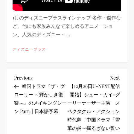
1月のディズニープラスラインナップ 名作・傑作な
ど、他にも家族みんなで楽しめるアニメーショ
ン、人気のディズニー・ ...
ディズニープラス
投
Previous
Next
Previous
Next
Post
Post
韓国ドラマ『ザ・グ
【12月26日U-NEXT配信
稿
ローリー ～輝かしき復
開始】シュー・カイ×グ
讐～』のメイキングシー
ーリーナーザー主演 ス
ナ
ン Part1 | 日本語字幕
ペクタクル・アクション
ビ
時代劇！中国ドラマ「雪
華の炎～揺るぎない誓い