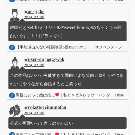
@ar-jz5kc
2024-02-06
韓国だとNetflixオリジナルのsweet homeがめちゃくちゃ面
白いです...！！(ドラマです)
【手加減出来ない韓国映画6選Part3/ホラー・サスペンス・ノワ
@user-ew5qg2yw6k
2024-02-06
この作品はパパが有能すぎて面白いよな笑白い線引くやつき
れいにやりながら会話するとこ笑った
両親にとって娘は推し
｜私ときどきレッサーパンダ ｜Disney (
@rokettoreimunofan
2024-02-06
公式が可愛いって言うのかわよい
両親にとって娘は推し
｜私ときどきレッサーパンダ ｜Disney (