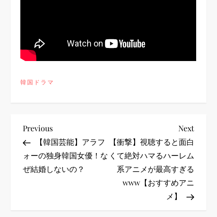
韓国ドラマ
投
Previous
Next
Previous
Next
Post
Post
【韓国芸能】アラフ
【衝撃】視聴すると面白
稿
ォーの独身韓国女優！な
くて絶対ハマるハーレム
ぜ結婚しないの？
系アニメが最高すぎる
ナ
www【おすすめアニ
ビ
メ】