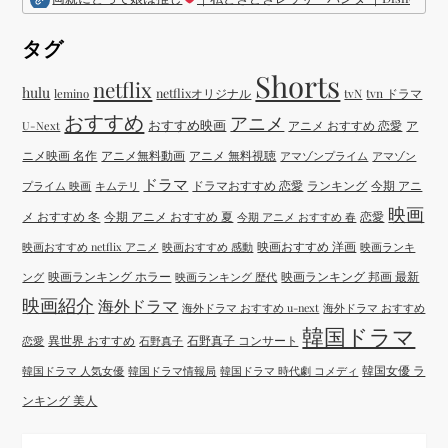
タグ
Shorts
netflix
hulu
netflixオリジナル
tvN
tvn ドラマ
lemino
おすすめ
アニメ
おすすめ映画
アニメ おすすめ 恋愛
ア
U-Next
ニメ映画 名作
アニメ無料動画
アニメ 無料視聴
アマゾンプライム
アマゾン
ドラマ
ドラマおすすめ 恋愛
ランキング
今期 アニ
プライム 映画
キムテリ
映画
メ おすすめ 冬
今期 アニメ おすすめ 夏
恋愛
今期 アニメ おすすめ 春
映画おすすめ 洋画
映画おすすめ netflix アニメ
映画おすすめ 感動
映画ランキ
映画ランキング ホラー
映画ランキング 邦画 最新
ング
映画ランキング 歴代
映画紹介
海外ドラマ
海外ドラマ おすすめ u-next
海外ドラマ おすすめ
韓国ドラマ
異世界 おすすめ
石野真子 コンサート
恋愛
石野真子
韓国女優 ラ
韓国ドラマ 人気女優
韓国ドラマ情報局
韓国ドラマ 時代劇 コメディ
ンキング 美人