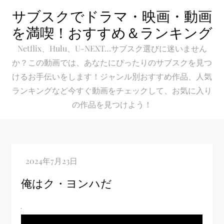
Skip
サブスクでドラマ・映画・動画
to
を満喫！おすすめ＆ランキング
content
Netflix、Hulu、U-NEXT…サブスク選びに迷いません
か？この動画では、あなたにぴったりのサブスクを見つ
けるお手伝いをします！ジャンル別おすすめ作品、人気
ランキングなど今すぐ動画をチェックして、お気に入り
の作品を見つけよう！
俺はク・ヨンハだ