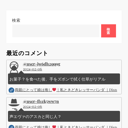
ゲ
ー
検索
シ
検
索
ョ
最近のコメント
ン
@user-jw6dh2qq9g
2024-02-06
お菓子？を食べた後、手をズボンで拭く仕草がリアル
両親にとって娘は推し
｜私ときどきレッサーパンダ ｜Disney (
@user-fl1zk5ww7n
2024-02-06
声エヴァのアスカと同じ人？
両親にとって娘は推し
｜私ときどきレッサーパンダ ｜Disney (