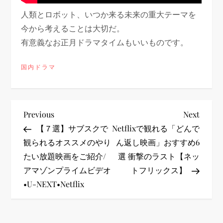
人類とロボット、いつか来る未来の重大テーマを
今から考えることは大切だ。
有意義なお正月ドラマタイムもいいものです。
国内ドラマ
投
Previous
Next
Previous
Next
Post
Post
【７選】サブスクで
Netflixで観れる「どんで
稿
観られるオススメのやり
ん返し映画」おすすめ6
たい放題映画をご紹介/
選 衝撃のラスト【ネッ
ナ
アマゾンプライムビデオ
トフリックス】
ビ
•U-NEXT•Netflix
ゲ