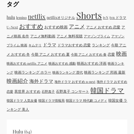
タグ
Shorts
netflix
hulu
netflixオリジナル
tvN
tvn ドラマ
lemino
おすすめ
アニメ
おすすめ映画
アニメ おすすめ 恋愛
ア
U-Next
ニメ映画 名作
アニメ無料動画
アニメ 無料視聴
アマゾンプライム
アマゾン
ドラマ
ドラマおすすめ 恋愛
ランキング
今期 アニ
プライム 映画
キムテリ
映画
メ おすすめ 冬
今期 アニメ おすすめ 夏
恋愛
今期 アニメ おすすめ 春
映画おすすめ 洋画
映画おすすめ netflix アニメ
映画おすすめ 感動
映画ランキ
映画ランキング ホラー
映画ランキング 邦画 最新
ング
映画ランキング 歴代
映画紹介
海外ドラマ
海外ドラマ おすすめ u-next
海外ドラマ おすすめ
韓国ドラマ
異世界 おすすめ
石野真子 コンサート
恋愛
石野真子
韓国女優 ラ
韓国ドラマ 人気女優
韓国ドラマ情報局
韓国ドラマ 時代劇 コメディ
ンキング 美人
Hulu
(64)