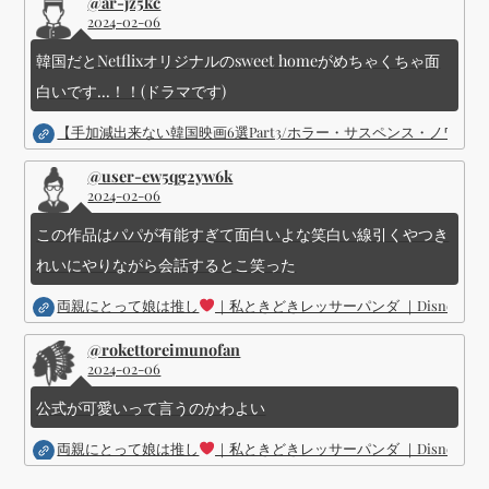
@ar-jz5kc
2024-02-06
韓国だとNetflixオリジナルのsweet homeがめちゃくちゃ面
白いです...！！(ドラマです)
【手加減出来ない韓国映画6選Part3/ホラー・サスペンス・ノワ
@user-ew5qg2yw6k
2024-02-06
この作品はパパが有能すぎて面白いよな笑白い線引くやつき
れいにやりながら会話するとこ笑った
両親にとって娘は推し
｜私ときどきレッサーパンダ ｜Disney (
@rokettoreimunofan
2024-02-06
公式が可愛いって言うのかわよい
両親にとって娘は推し
｜私ときどきレッサーパンダ ｜Disney (