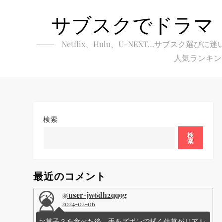
Skip
サブスクでドラマ
to
content
Netflix、Hulu、U-NEXT…サブ
人気ランキン
検索
検
索
最近のコメント
@user-jw6dh2qq9g
2024-02-06
お菓子？を食べた後、手をズボンで拭く仕草がリアル