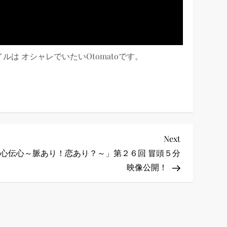
は オシャレでいたいOtomatoです。
Next
Next
Post
心伝心～脈あり！恋あり？～」第２６回 冒頭５分
映像公開！