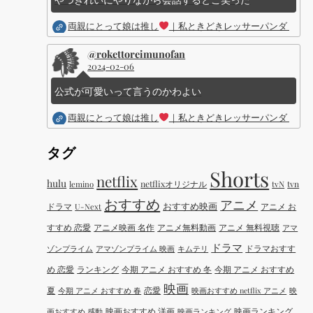
両親にとって娘は推し
｜私ときどきレッサーパンダ ｜Dis
@rokettoreimunofan
2024-02-06
公式が可愛いって言うのかわよい
両親にとって娘は推し
｜私ときどきレッサーパンダ ｜Dis
タグ
Shorts
netflix
hulu
netflixオリジナル
tvN
tvn
lemino
おすすめ
アニメ
おすすめ映画
ドラマ
アニメ お
U-Next
すすめ 恋愛
アニメ映画 名作
アニメ無料動画
アニメ 無料視聴
アマ
ドラマ
ドラマおすす
ゾンプライム
アマゾンプライム 映画
キムテリ
め 恋愛
ランキング
今期 アニメ おすすめ 冬
今期 アニメ おすすめ
映画
夏
恋愛
今期 アニメ おすすめ 春
映画おすすめ netflix アニメ
映
映画おすすめ 洋画
映画ランキング
画おすすめ 感動
映画ランキング