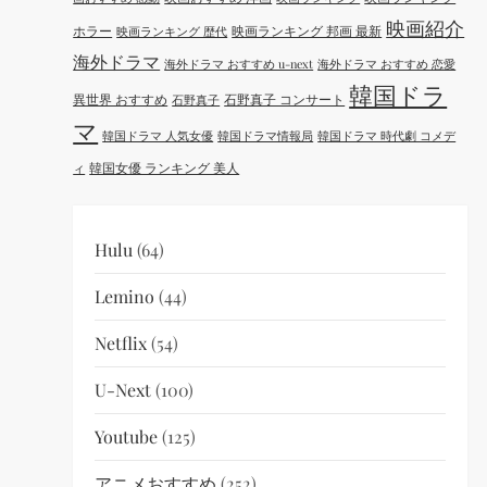
映画紹介
ホラー
映画ランキング 邦画 最新
映画ランキング 歴代
海外ドラマ
海外ドラマ おすすめ u-next
海外ドラマ おすすめ 恋愛
韓国ドラ
異世界 おすすめ
石野真子 コンサート
石野真子
マ
韓国ドラマ 人気女優
韓国ドラマ情報局
韓国ドラマ 時代劇 コメデ
韓国女優 ランキング 美人
ィ
Hulu
(64)
Lemino
(44)
Netflix
(54)
U-Next
(100)
Youtube
(125)
アニメおすすめ
(252)