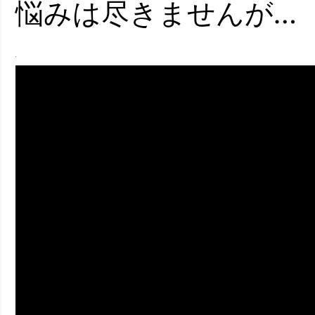
悩みは尽きませんが…
ney (ディズニープラス）
ney (ディズニープラス）
ス・ノワール】韓国至上の《最凶の悪》が登場する韓国映画。