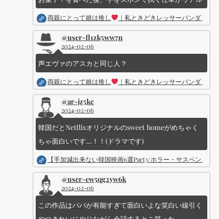
両親にとって娘は推し
｜私ときどきレッサーパンダ ｜Dis
@user-fl1zk5ww7n
2024-02-06
声エヴァのアスカと同じ人？
両親にとって娘は推し
｜私ときどきレッサーパンダ ｜Dis
@ar-jz5kc
2024-02-06
韓国だとNetflixオリジナルのsweet homeがめちゃく
ちゃ面白いです...！！(ドラマです)
【手加減出来ない韓国映画6選Part3/ホラー・サスペン
@user-ew5qg2yw6k
2024-02-06
この作品はパパが有能すぎて面白いよな笑白い線引く
やつきれいにやりながら会話するとこ笑った