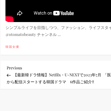
ney (ディズニープラス）
シンプルライフを目指しつつ、ファッション、ライフスタイル
@otomatobeauty チャンネル ...
ney (ディズニープラス）
韓国女優
投
Previous
Previous
Post
【最新韓ドラ情報】Netfilx・U-NEXTで2023年7月
「医
稿
から配信スタートする韓国ドラマ 6作品ご紹介‼
ナ
ビ