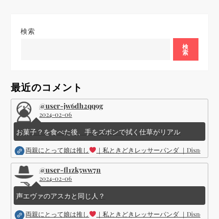
ョ
検索
ン
検
索
最近のコメント
@user-jw6dh2qq9g
2024-02-06
お菓子？を食べた後、手をズボンで拭く仕草がリアル
両親にとって娘は推し
｜私ときどきレッサーパンダ ｜Disney (
@user-fl1zk5ww7n
2024-02-06
声エヴァのアスカと同じ人？
両親にとって娘は推し
｜私ときどきレッサーパンダ ｜Disney (