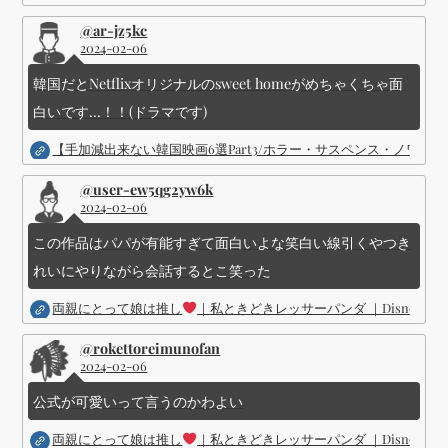
@ar-jz5kc
2024-02-06
韓国だとNetflixオリジナルのsweet homeがめちゃくちゃ面
白いです...！！(ドラマです)
【手加減出来ない韓国映画6選Part3/ホラー・サスペンス・ノワ
@user-ew5qg2yw6k
2024-02-06
この作品はパパが有能すぎて面白いよな笑白い線引くやつき
れいにやりながら会話するとこ笑った
両親にとって娘は推し
｜私ときどきレッサーパンダ ｜Disney (
@rokettoreimunofan
2024-02-06
公式が可愛いって言うのかわよい
両親にとって娘は推し
｜私ときどきレッサーパンダ ｜Disney (