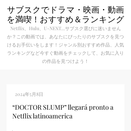
Skip
サブスクでドラマ・映画・動画
to
を満喫！おすすめ＆ランキング
content
Netflix、Hulu、U-NEXT…サブスク選びに迷いません
か？この動画では、あなたにぴったりのサブスクを見つ
けるお手伝いをします！ジャンル別おすすめ作品、人気
ランキングなど今すぐ動画をチェックして、お気に入り
の作品を見つけよう！
“DOCTOR SLUMP” llegará pronto a
Netflix latinoamerica