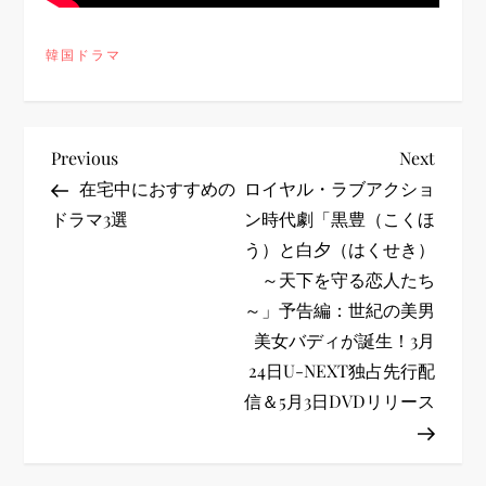
韓国ドラマ
投
Previous
Next
Previous
Next
Post
Post
在宅中におすすめの
ロイヤル・ラブアクショ
稿
ドラマ3選
ン時代劇「黒豊（こくほ
う）と白夕（はくせき）
ナ
～天下を守る恋人たち
ビ
～」予告編：世紀の美男
美女バディが誕生！3月
ゲ
24日U-NEXT独占先行配
信＆5月3日DVDリリース
ー
シ