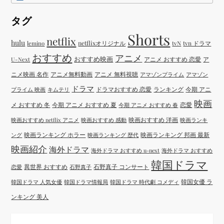
タグ
Shorts
netflix
hulu
netflixオリジナル
tvN
tvn ドラマ
lemino
おすすめ
アニメ
おすすめ映画
アニメ おすすめ 恋愛
ア
U-Next
ニメ映画 名作
アニメ無料動画
アニメ 無料視聴
アマゾンプライム
アマゾン
ドラマ
ドラマおすすめ 恋愛
ランキング
今期 アニ
プライム 映画
キムテリ
映画
メ おすすめ 冬
今期 アニメ おすすめ 夏
恋愛
今期 アニメ おすすめ 春
映画おすすめ 洋画
映画おすすめ netflix アニメ
映画おすすめ 感動
映画ランキ
映画ランキング ホラー
映画ランキング 邦画 最新
ング
映画ランキング 歴代
映画紹介
海外ドラマ
海外ドラマ おすすめ u-next
海外ドラマ おすすめ
韓国ドラマ
異世界 おすすめ
石野真子 コンサート
恋愛
石野真子
韓国女優 ラ
韓国ドラマ 人気女優
韓国ドラマ情報局
韓国ドラマ 時代劇 コメディ
ンキング 美人